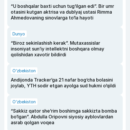
“U boshqalar baxti uchun tug‘ilgan edi”. Bir umr
otasini kutgan aktrisa va dublyaj ustasi Rimma
Ahmedovaning sinovlarga to‘la hayoti
Dunyo
“Biroz sekinlashish kerak”. Mutaxassislar
insoniyat sun’iy intellektni boshqara olmay
qolishidan xavotir bildirdi
O‘zbekiston
Andijonda Tracker’ga 21 nafar bog‘cha bolasini
joylab, YTH sodir etgan ayolga sud hukmi o‘qildi
O‘zbekiston
“Sakkiz qator she’rim boshimga sakkizta bomba
bo‘lgan”. Abdulla Oripovni siyosiy ayblovlardan
asrab qolgan voqea