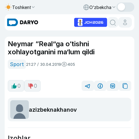
Toshkent
O‘zbekcha
Neymar “Real”ga o‘tishni
xohlayotganini ma’lum qildi
Sport
21:27 / 30.04.2019
405
0
0
azizbeknakhanov
Izohlar