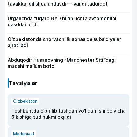
tavakkal qilishga undaydi — yangi tadqiqot
Urganchda fuqaro BYD bilan uchta avtomobilni
qasddan urdi
O‘zbekistonda chorvachilik sohasida subsidiyalar
ajratiladi
Abduqodir Husanovning “Manchester Siti”dagi
maoshi ma’lum bo‘ldi
Tavsiyalar
O‘zbekiston
Toshkentda o‘pirilib tushgan yo‘l qurilishi bo‘yicha
6 kishiga sud hukmi o‘qildi
Madaniyat