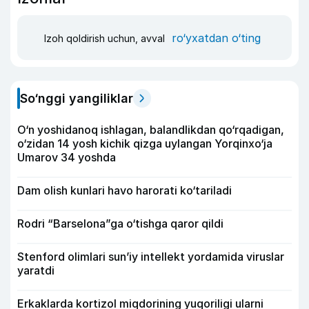
ro‘yxatdan o‘ting
Izoh qoldirish uchun, avval
So‘nggi yangiliklar
O‘n yoshidanoq ishlagan, balandlikdan qo‘rqadigan,
o‘zidan 14 yosh kichik qizga uylangan Yorqinxo‘ja
Umarov 34 yoshda
Dam olish kunlari havo harorati ko‘tariladi
Rodri “Barselona”ga o‘tishga qaror qildi
Stenford olimlari sun’iy intellekt yordamida viruslar
yaratdi
Erkaklarda kortizol miqdorining yuqoriligi ularni