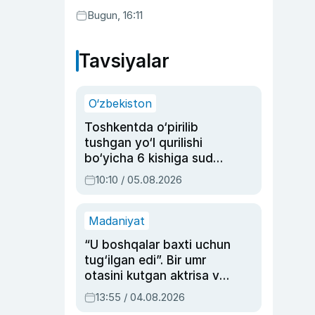
Bugun, 16:11
Tavsiyalar
O‘zbekiston
Toshkentda o‘pirilib
tushgan yo‘l qurilishi
bo‘yicha 6 kishiga sud
hukmi o‘qildi
10:10 / 05.08.2026
Madaniyat
“U boshqalar baxti uchun
tug‘ilgan edi”. Bir umr
otasini kutgan aktrisa va
dublyaj ustasi Rimma
13:55 / 04.08.2026
Ahmedovaning