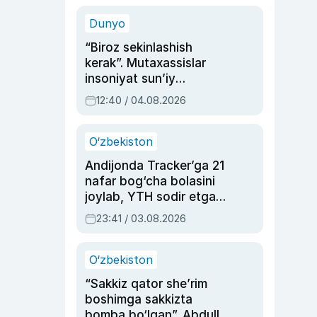
sinovlarga to‘la hayoti
Dunyo
“Biroz sekinlashish
kerak”. Mutaxassislar
insoniyat sun’iy
intellektni boshqara
12:40 / 04.08.2026
olmay qolishidan xavotir
bildirdi
O‘zbekiston
Andijonda Tracker’ga 21
nafar bog‘cha bolasini
joylab, YTH sodir etgan
ayolga sud hukmi o‘qildi
23:41 / 03.08.2026
O‘zbekiston
“Sakkiz qator she’rim
boshimga sakkizta
bomba bo‘lgan”. Abdulla