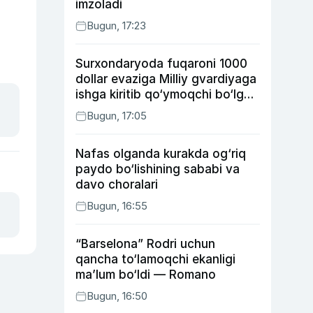
imzoladi
Bugun, 17:23
Surxondaryoda fuqaroni 1000
dollar evaziga Milliy gvardiyaga
ishga kiritib qo‘ymoqchi bo‘lgan
shaxs ushlandi
Bugun, 17:05
Nafas olganda kurakda og‘riq
paydo bo‘lishining sababi va
davo choralari
Bugun, 16:55
“Barselona” Rodri uchun
qancha to‘lamoqchi ekanligi
ma’lum bo‘ldi — Romano
Bugun, 16:50