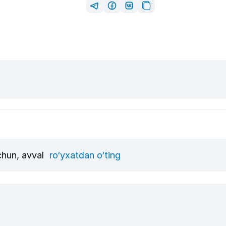
uchun, avval
ro‘yxatdan o‘ting