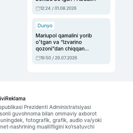
Oripovni siyosiy
12:24 / 01.08.2026
ayblovlardan asrab
qolgan voqea
Dunyo
Mariupol qamalini yorib
oʻtgan va “Izvarino
qozoni”dan chiqqan
qahramon — Ukraina
19:50 / 29.07.2026
armiyasi bosh
qoʻmondoni Drapatiy
haqida
ivi
Reklama
publikasi Prezidenti Administratsiyasi
-sonli guvohnoma bilan ommaviy axborot
shuningdek, fotografik, grafik, audio va/yoki
et-nashrining muallifligini ko‘rsatuvchi