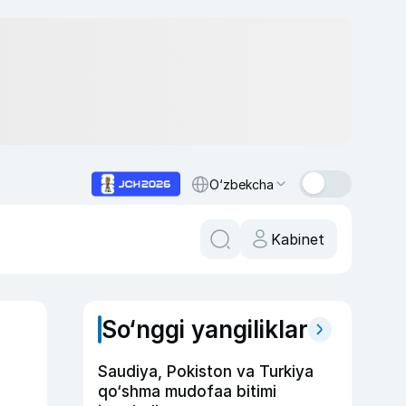
O‘zbekcha
Kabinet
So‘nggi yangiliklar
Saudiya, Pokiston va Turkiya
qo‘shma mudofaa bitimi