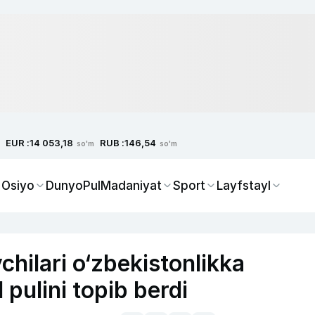
EUR :
RUB :
14 053,18
146,54
so'm
so'm
 Osiyo
Dunyo
Pul
Madaniyat
Sport
Layfstayl
hilari o‘zbekistonlikka
pulini topib berdi