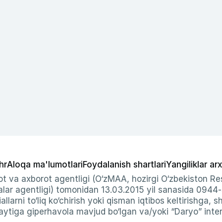
hr
Aloqa ma'lumotlari
Foydalanish shartlari
Yangiliklar arx
t va axborot agentligi (O‘zMAA, hozirgi O‘zbekiston Res
ar agentligi) tomonidan 13.03.2015 yil sanasida 0944
allarni to‘liq ko‘chirish yoki qisman iqtibos keltirishga, 
ytiga giperhavola mavjud bo‘lgan va/yoki “Daryo” intern