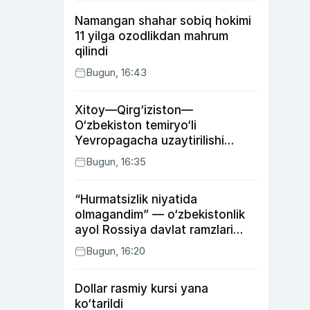
Namangan shahar sobiq hokimi
11 yilga ozodlikdan mahrum
qilindi
Bugun, 16:43
Xitoy—Qirg‘iziston—
O‘zbekiston temiryo‘li
Yevropagacha uzaytirilishi
mumkin
Bugun, 16:35
“Hurmatsizlik niyatida
olmagandim” — o‘zbekistonlik
ayol Rossiya davlat ramzlari
tushirilgan poyandoz haqida
Bugun, 16:20
Dollar rasmiy kursi yana
ko‘tarildi