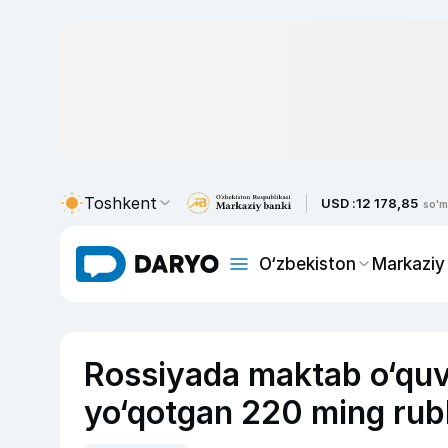
Toshkent
USD :
12 178,85
so'm
O‘zbekiston
Markaziy
Rossiyada maktab o‘quvc
yo‘qotgan 220 ming rubl 