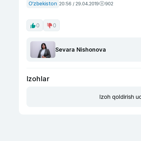
O‘zbekiston
20:56 / 29.04.2019
902
0
0
Sevara Nishonova
Izohlar
Izoh qoldirish 