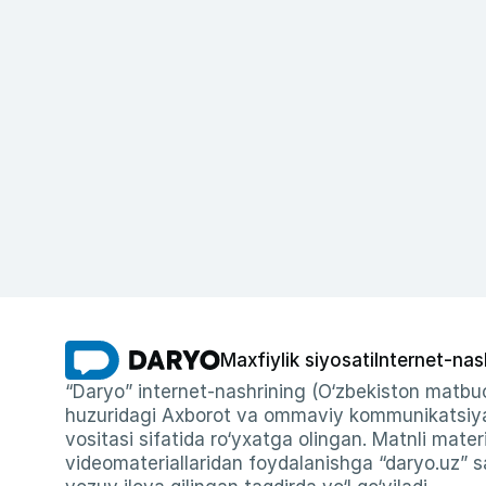
Maxfiylik siyosati
Internet-nas
“Daryo” internet-nashrining (O‘zbekiston matbuo
huzuridagi Axborot va ommaviy kommunikatsiyal
vositasi sifatida ro‘yxatga olingan. Matnli materi
videomateriallaridan foydalanishga “daryo.uz” sa