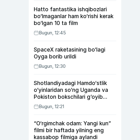
Hatto fantastika ishqibozlari
bo‘lmaganlar ham ko‘rishi kerak
bo‘lgan 10 ta film
Bugun, 12:45
SpaceX raketasining bo‘lagi
Oyga borib urildi
Bugun, 12:30
Shotlandiyadagi Hamdo‘stlik
o‘yinlaridan so‘ng Uganda va
Pokiston bokschilari g‘oyib
bo‘ldi
Bugun, 12:21
“O‘rgimchak odam: Yangi kun”
filmi bir haftada yilning eng
kassabop filmiga aylandi