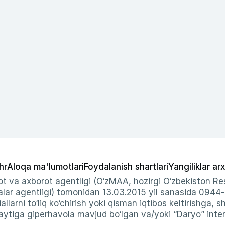
hr
Aloqa ma'lumotlari
Foydalanish shartlari
Yangiliklar arx
t va axborot agentligi (O‘zMAA, hozirgi O‘zbekiston Res
ar agentligi) tomonidan 13.03.2015 yil sanasida 0944
allarni to‘liq ko‘chirish yoki qisman iqtibos keltirishga, 
ytiga giperhavola mavjud bo‘lgan va/yoki “Daryo” intern