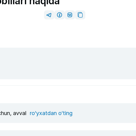
illari haqida
uchun, avval
ro‘yxatdan o‘ting