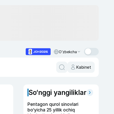
O‘zbekcha
Kabinet
So‘nggi yangiliklar
Pentagon qurol sinovlari
bo‘yicha 25 yillik ochiq