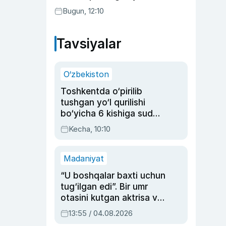
Bugun, 12:10
Tavsiyalar
O‘zbekiston
Toshkentda o‘pirilib
tushgan yo‘l qurilishi
bo‘yicha 6 kishiga sud
hukmi o‘qildi
Kecha, 10:10
Madaniyat
“U boshqalar baxti uchun
tug‘ilgan edi”. Bir umr
otasini kutgan aktrisa va
dublyaj ustasi Rimma
13:55 / 04.08.2026
Ahmedovaning