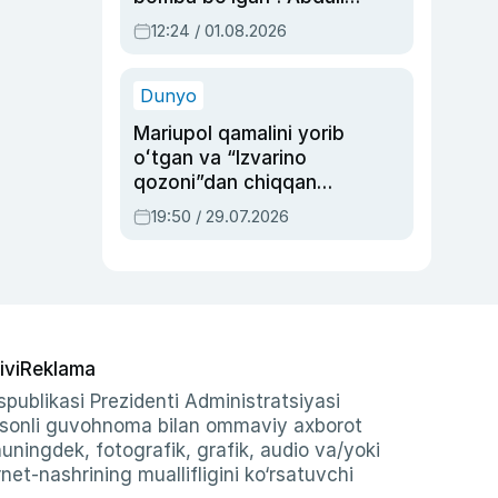
Oripovni siyosiy
12:24 / 01.08.2026
ayblovlardan asrab
qolgan voqea
Dunyo
Mariupol qamalini yorib
oʻtgan va “Izvarino
qozoni”dan chiqqan
qahramon — Ukraina
19:50 / 29.07.2026
armiyasi bosh
qoʻmondoni Drapatiy
haqida
ivi
Reklama
publikasi Prezidenti Administratsiyasi
-sonli guvohnoma bilan ommaviy axborot
shuningdek, fotografik, grafik, audio va/yoki
et-nashrining muallifligini ko‘rsatuvchi