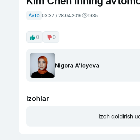
Kim Chen Inning avtomob
Avto
03:37 / 28.04.2019
1935
0
0
Nigora A'loyeva
Izohlar
Izoh qoldirish 