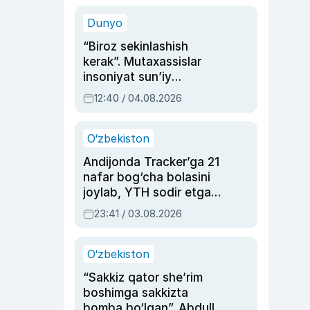
sinovlarga to‘la hayoti
Dunyo
“Biroz sekinlashish
kerak”. Mutaxassislar
insoniyat sun’iy
intellektni boshqara
12:40 / 04.08.2026
olmay qolishidan xavotir
bildirdi
O‘zbekiston
Andijonda Tracker’ga 21
nafar bog‘cha bolasini
joylab, YTH sodir etgan
ayolga sud hukmi o‘qildi
23:41 / 03.08.2026
O‘zbekiston
“Sakkiz qator she’rim
boshimga sakkizta
bomba bo‘lgan”. Abdulla