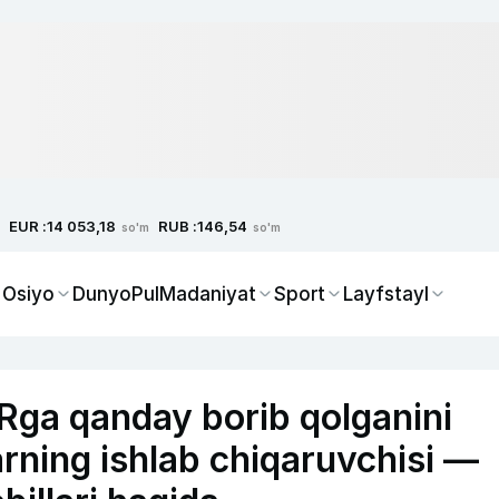
EUR :
RUB :
14 053,18
146,54
so'm
so'm
 Osiyo
Dunyo
Pul
Madaniyat
Sport
Layfstayl
Rga qanday borib qolganini
rning ishlab chiqaruvchisi —