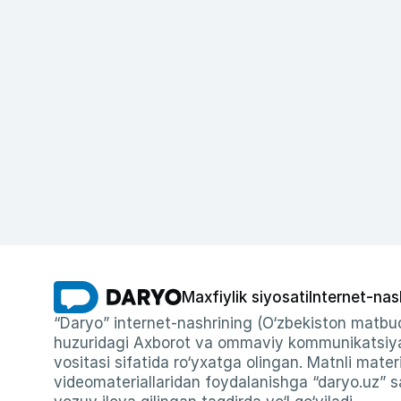
Maxfiylik siyosati
Internet-nas
“Daryo” internet-nashrining (O‘zbekiston matbuo
huzuridagi Axborot va ommaviy kommunikatsiyal
vositasi sifatida ro‘yxatga olingan. Matnli materi
videomateriallaridan foydalanishga “daryo.uz” sa