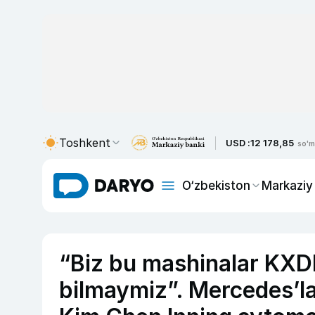
Toshkent
USD :
12 178,85
so'm
O‘zbekiston
Markaziy
“Biz bu mashinalar KXD
bilmaymiz”. Mercedes’la