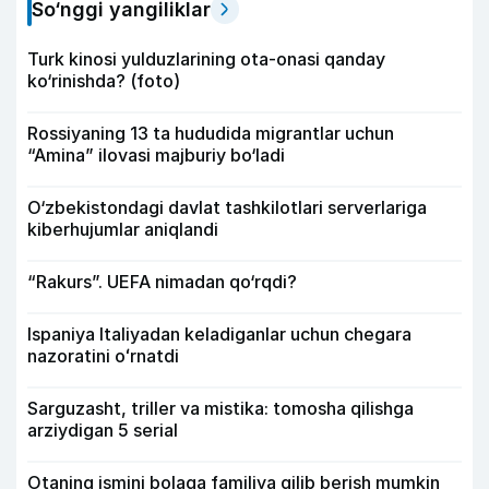
So‘nggi yangiliklar
Turk kinosi yulduzlarining ota-onasi qanday
ko‘rinishda? (foto)
Rossiyaning 13 ta hududida migrantlar uchun
“Amina” ilovasi majburiy bo‘ladi
O‘zbekistondagi davlat tashkilotlari serverlariga
kiberhujumlar aniqlandi
“Rakurs”. UEFA nimadan qo‘rqdi?
Ispaniya Italiyadan keladiganlar uchun chegara
nazoratini oʻrnatdi
Sarguzasht, triller va mistika: tomosha qilishga
arziydigan 5 serial
Otaning ismini bolaga familiya qilib berish mumkin