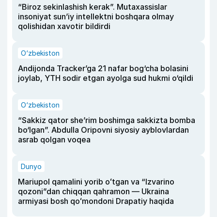
“Biroz sekinlashish kerak”. Mutaxassislar
insoniyat sun’iy intellektni boshqara olmay
qolishidan xavotir bildirdi
O‘zbekiston
Andijonda Tracker’ga 21 nafar bog‘cha bolasini
joylab, YTH sodir etgan ayolga sud hukmi o‘qildi
O‘zbekiston
“Sakkiz qator she’rim boshimga sakkizta bomba
bo‘lgan”. Abdulla Oripovni siyosiy ayblovlardan
asrab qolgan voqea
Dunyo
Mariupol qamalini yorib oʻtgan va “Izvarino
qozoni”dan chiqqan qahramon — Ukraina
armiyasi bosh qoʻmondoni Drapatiy haqida