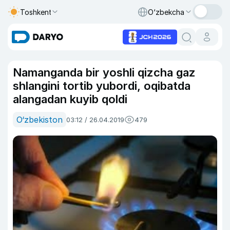
Toshkent
O‘zbekcha
Namanganda bir yoshli qizcha gaz
shlangini tortib yubordi, oqibatda
alangadan kuyib qoldi
O‘zbekiston
03:12 / 26.04.2019
479