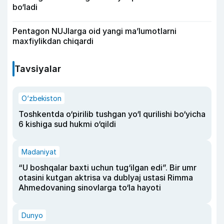
bo‘ladi
Pentagon NUJlarga oid yangi maʼlumotlarni
maxfiylikdan chiqardi
Tavsiyalar
O‘zbekiston
Toshkentda o‘pirilib tushgan yo‘l qurilishi bo‘yicha
6 kishiga sud hukmi o‘qildi
Madaniyat
“U boshqalar baxti uchun tug‘ilgan edi”. Bir umr
otasini kutgan aktrisa va dublyaj ustasi Rimma
Ahmedovaning sinovlarga to‘la hayoti
Dunyo