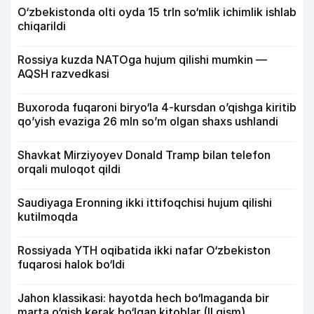
O‘zbekistonda olti oyda 15 trln so‘mlik ichimlik ishlab
chiqarildi
Rossiya kuzda NATOga hujum qilishi mumkin —
AQSH razvedkasi
Buxoroda fuqaroni biryo‘la 4-kursdan o’qishga kiritib
qo’yish evaziga 26 mln so’m olgan shaxs ushlandi
Shavkat Mirziyoyev Donald Tramp bilan telefon
orqali muloqot qildi
Saudiyaga Eronning ikki ittifoqchisi hujum qilishi
kutilmoqda
Rossiyada YTH oqibatida ikki nafar O‘zbekiston
fuqarosi halok bo‘ldi
Jahon klassikasi: hayotda hech bo‘lmaganda bir
marta o‘qish kerak bo‘lgan kitoblar (II qism)