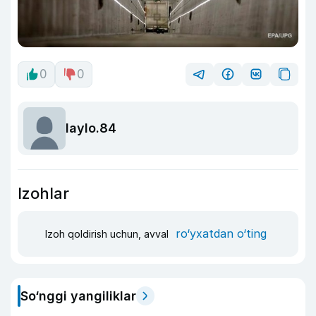
0
0
laylo.84
Izohlar
ro‘yxatdan o‘ting
Izoh qoldirish uchun, avval
So‘nggi yangiliklar