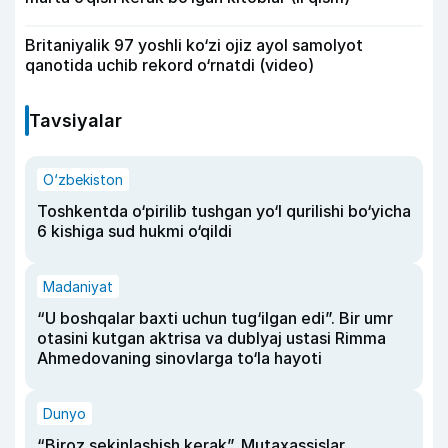
Britaniyalik 97 yoshli ko‘zi ojiz ayol samolyot
qanotida uchib rekord o‘rnatdi (video)
Tavsiyalar
O‘zbekiston
Toshkentda o‘pirilib tushgan yo‘l qurilishi bo‘yicha
6 kishiga sud hukmi o‘qildi
Madaniyat
“U boshqalar baxti uchun tug‘ilgan edi”. Bir umr
otasini kutgan aktrisa va dublyaj ustasi Rimma
Ahmedovaning sinovlarga to‘la hayoti
Dunyo
“Biroz sekinlashish kerak”. Mutaxassislar