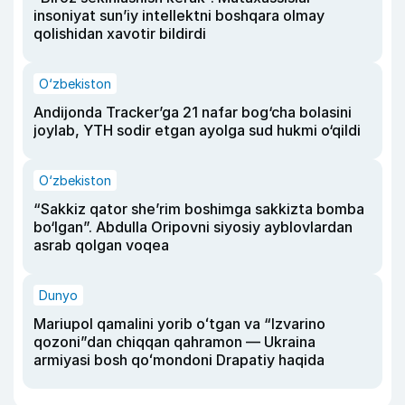
insoniyat sun’iy intellektni boshqara olmay
qolishidan xavotir bildirdi
O‘zbekiston
Andijonda Tracker’ga 21 nafar bog‘cha bolasini
joylab, YTH sodir etgan ayolga sud hukmi o‘qildi
O‘zbekiston
“Sakkiz qator she’rim boshimga sakkizta bomba
bo‘lgan”. Abdulla Oripovni siyosiy ayblovlardan
asrab qolgan voqea
Dunyo
Mariupol qamalini yorib oʻtgan va “Izvarino
qozoni”dan chiqqan qahramon — Ukraina
armiyasi bosh qoʻmondoni Drapatiy haqida