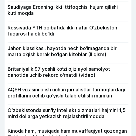
Saudiyaga Eronning ikki ittifoqchisi hujum qilishi
kutilmoqda
Rossiyada YTH oqibatida ikki nafar O‘zbekiston
fuqarosi halok bo‘ldi
Jahon klassikasi: hayotda hech bo‘lmaganda bir
marta o‘qish kerak bo‘lgan kitoblar (II qism)
Britaniyalik 97 yoshli ko‘zi ojiz ayol samolyot
qanotida uchib rekord o‘rnatdi (video)
AQSH vizasini olish uchun jurnalistlar tarmoqlardagi
profillarini ochib qo‘yishi talab etilishi mumkin
Oʻzbekistonda sunʼiy intellekt xizmatlari hajmini 1,5
mlrd dollarga yetkazish rejalashtirilmoqda
Kinoda ham, musiqada ham muvaffaqiyat qozongan