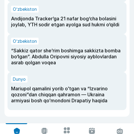
O‘zbekiston
Andijonda Tracker’ga 21 nafar bog‘cha bolasini
joylab, YTH sodir etgan ayolga sud hukmi o‘qildi
O‘zbekiston
“Sakkiz qator she’rim boshimga sakkizta bomba
bo‘lgan”. Abdulla Oripovni siyosiy ayblovlardan
asrab qolgan voqea
Dunyo
Mariupol qamalini yorib oʻtgan va “Izvarino
qozoni”dan chiqqan qahramon — Ukraina
armiyasi bosh qoʻmondoni Drapatiy haqida