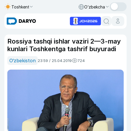
Toshkent
O‘zbekcha
Rossiya tashqi ishlar vaziri 2—3-may
kunlari Toshkentga tashrif buyuradi
O‘zbekiston
23:59 / 25.04.2019
724