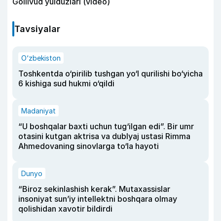
Gollivud yulduzlari (video)
Tavsiyalar
O‘zbekiston
Toshkentda o‘pirilib tushgan yo‘l qurilishi bo‘yicha
6 kishiga sud hukmi o‘qildi
Madaniyat
“U boshqalar baxti uchun tug‘ilgan edi”. Bir umr
otasini kutgan aktrisa va dublyaj ustasi Rimma
Ahmedovaning sinovlarga to‘la hayoti
Dunyo
“Biroz sekinlashish kerak”. Mutaxassislar
insoniyat sun’iy intellektni boshqara olmay
qolishidan xavotir bildirdi