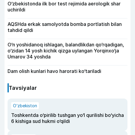
O‘zbekistonda ilk bor test rejimida aerologik shar
uchirildi
AQSHda erkak samolyotda bomba portlatish bilan
tahdid qildi
O‘n yoshidanoq ishlagan, balandlikdan qo‘rqadigan,
o‘zidan 14 yosh kichik qizga uylangan Yorqinxo‘ja
Umarov 34 yoshda
Dam olish kunlari havo harorati ko‘tariladi
Tavsiyalar
O‘zbekiston
Toshkentda o‘pirilib tushgan yo‘l qurilishi bo‘yicha
6 kishiga sud hukmi o‘qildi