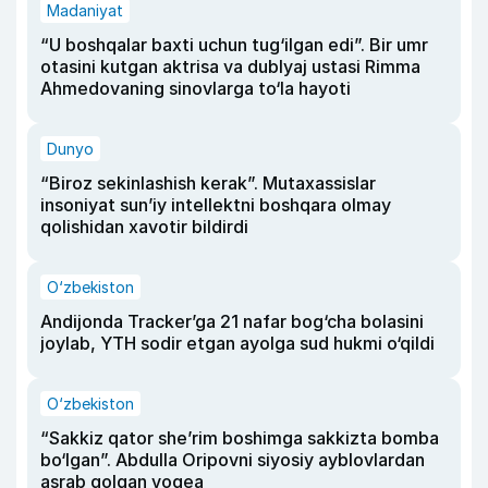
Madaniyat
“U boshqalar baxti uchun tug‘ilgan edi”. Bir umr
otasini kutgan aktrisa va dublyaj ustasi Rimma
Ahmedovaning sinovlarga to‘la hayoti
Dunyo
“Biroz sekinlashish kerak”. Mutaxassislar
insoniyat sun’iy intellektni boshqara olmay
qolishidan xavotir bildirdi
O‘zbekiston
Andijonda Tracker’ga 21 nafar bog‘cha bolasini
joylab, YTH sodir etgan ayolga sud hukmi o‘qildi
O‘zbekiston
“Sakkiz qator she’rim boshimga sakkizta bomba
bo‘lgan”. Abdulla Oripovni siyosiy ayblovlardan
asrab qolgan voqea