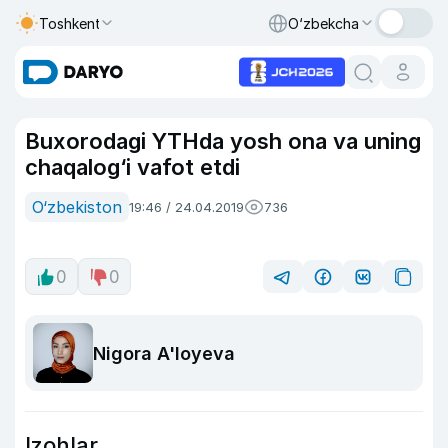
Toshkent
O‘zbekcha
Buxorodagi YTHda yosh ona va uning
chaqalog‘i vafot etdi
O‘zbekiston
19:46 / 24.04.2019
736
0
0
Nigora A'loyeva
Izohlar