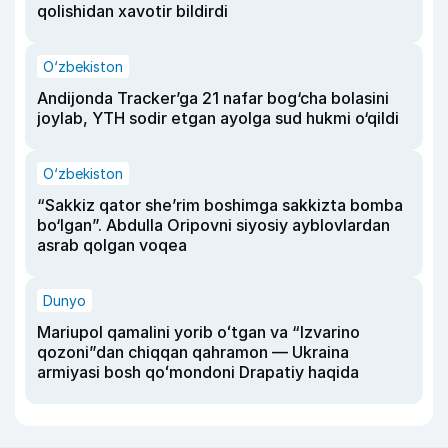
qolishidan xavotir bildirdi
O‘zbekiston
Andijonda Tracker’ga 21 nafar bog‘cha bolasini
joylab, YTH sodir etgan ayolga sud hukmi o‘qildi
O‘zbekiston
“Sakkiz qator she’rim boshimga sakkizta bomba
bo‘lgan”. Abdulla Oripovni siyosiy ayblovlardan
asrab qolgan voqea
Dunyo
Mariupol qamalini yorib oʻtgan va “Izvarino
qozoni”dan chiqqan qahramon — Ukraina
armiyasi bosh qoʻmondoni Drapatiy haqida