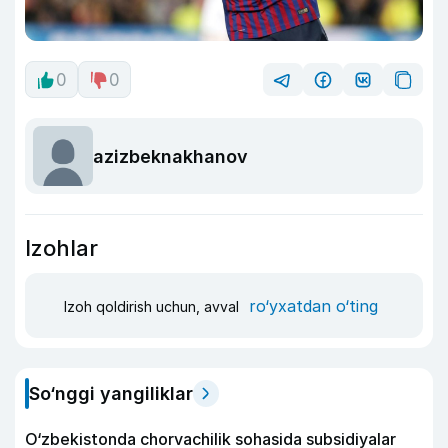
0
0
azizbeknakhanov
Izohlar
ro‘yxatdan o‘ting
Izoh qoldirish uchun, avval
So‘nggi yangiliklar
O‘zbekistonda chorvachilik sohasida subsidiyalar