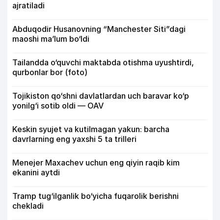
ajratiladi
Abduqodir Husanovning “Manchester Siti”dagi
maoshi ma’lum bo‘ldi
Tailandda o‘quvchi maktabda otishma uyushtirdi,
qurbonlar bor (foto)
Tojikiston qo‘shni davlatlardan uch baravar ko‘p
yonilg‘i sotib oldi — OAV
Keskin syujet va kutilmagan yakun: barcha
davrlarning eng yaxshi 5 ta trilleri
Menejer Maxachev uchun eng qiyin raqib kim
ekanini aytdi
Tramp tug‘ilganlik bo‘yicha fuqarolik berishni
chekladi