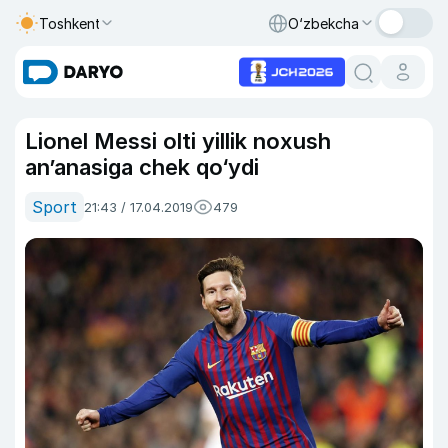
Toshkent
O‘zbekcha
Lionel Messi olti yillik noxush
an’anasiga chek qo‘ydi
Sport
21:43 / 17.04.2019
479