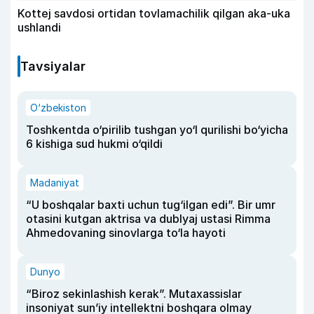
Kottej savdosi ortidan tovlamachilik qilgan aka-uka
ushlandi
Tavsiyalar
O‘zbekiston
Toshkentda o‘pirilib tushgan yo‘l qurilishi bo‘yicha
6 kishiga sud hukmi o‘qildi
Madaniyat
“U boshqalar baxti uchun tug‘ilgan edi”. Bir umr
otasini kutgan aktrisa va dublyaj ustasi Rimma
Ahmedovaning sinovlarga to‘la hayoti
Dunyo
“Biroz sekinlashish kerak”. Mutaxassislar
insoniyat sun’iy intellektni boshqara olmay