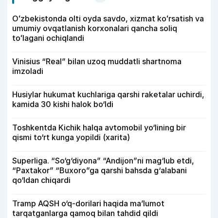
Oʻzbekistonda olti oyda savdo, xizmat koʻrsatish va
umumiy ovqatlanish korxonalari qancha soliq
toʻlagani ochiqlandi
Vinisius “Real” bilan uzoq muddatli shartnoma
imzoladi
Husiylar hukumat kuchlariga qarshi raketalar uchirdi,
kamida 30 kishi halok bo‘ldi
Toshkentda Kichik halqa avtomobil yo‘lining bir
qismi to‘rt kunga yopildi (xarita)
Superliga. “So‘g‘diyona” “Andijon”ni mag‘lub etdi,
“Paxtakor” “Buxoro”ga qarshi bahsda g‘alabani
qo‘ldan chiqardi
Tramp AQSH o‘q-dorilari haqida ma’lumot
tarqatganlarga qamoq bilan tahdid qildi