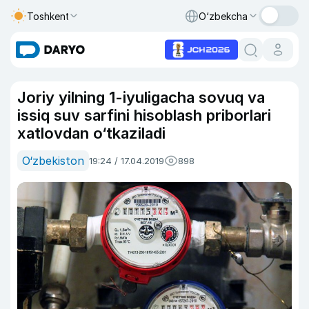
Toshkent
O‘zbekcha
Joriy yilning 1-iyuligacha sovuq va
issiq suv sarfini hisoblash priborlari
xatlovdan o‘tkaziladi
O‘zbekiston
19:24 / 17.04.2019
898