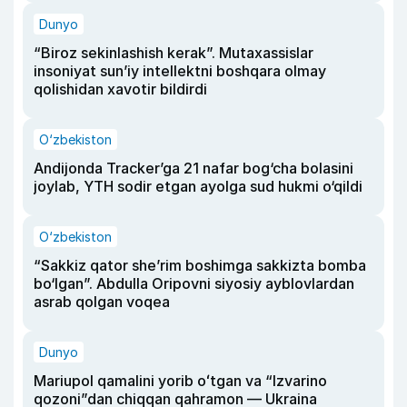
Dunyo
“Biroz sekinlashish kerak”. Mutaxassislar
insoniyat sun’iy intellektni boshqara olmay
qolishidan xavotir bildirdi
O‘zbekiston
Andijonda Tracker’ga 21 nafar bog‘cha bolasini
joylab, YTH sodir etgan ayolga sud hukmi o‘qildi
O‘zbekiston
“Sakkiz qator she’rim boshimga sakkizta bomba
bo‘lgan”. Abdulla Oripovni siyosiy ayblovlardan
asrab qolgan voqea
Dunyo
Mariupol qamalini yorib oʻtgan va “Izvarino
qozoni”dan chiqqan qahramon — Ukraina