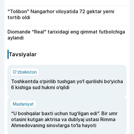
“Tolibon” Nangarhor viloyatida 72 gektar yerni
tortib oldi
Diomande “Real” tarixidagi eng qimmat futbolchiga
aylandi
Tavsiyalar
O‘zbekiston
Toshkentda o‘pirilib tushgan yo‘l qurilishi bo‘yicha
6 kishiga sud hukmi o‘qildi
Madaniyat
“U boshqalar baxti uchun tug‘ilgan edi”. Bir umr
otasini kutgan aktrisa va dublyaj ustasi Rimma
Ahmedovaning sinovlarga to‘la hayoti