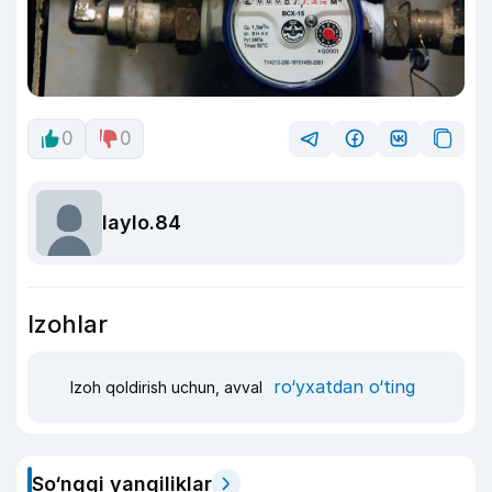
0
0
laylo.84
Izohlar
ro‘yxatdan o‘ting
Izoh qoldirish uchun, avval
So‘nggi yangiliklar