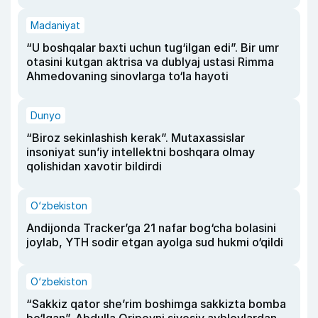
Madaniyat
“U boshqalar baxti uchun tug‘ilgan edi”. Bir umr
otasini kutgan aktrisa va dublyaj ustasi Rimma
Ahmedovaning sinovlarga to‘la hayoti
Dunyo
“Biroz sekinlashish kerak”. Mutaxassislar
insoniyat sun’iy intellektni boshqara olmay
qolishidan xavotir bildirdi
O‘zbekiston
Andijonda Tracker’ga 21 nafar bog‘cha bolasini
joylab, YTH sodir etgan ayolga sud hukmi o‘qildi
O‘zbekiston
“Sakkiz qator she’rim boshimga sakkizta bomba
bo‘lgan”. Abdulla Oripovni siyosiy ayblovlardan