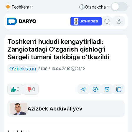
Toshkent
O‘zbekcha
Toshkent hududi kengaytiriladi:
Zangiotadagi O‘zgarish qishlog‘i
Sergeli tumani tarkibiga o‘tkazildi
O‘zbekiston
21:38 / 16.04.2019
2132
0
0
Azizbek Abduvaliyev