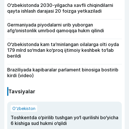
O‘zbekistonda 2030-yilgacha xavfli chiqindilarni
qayta ishlash darajasi 20 foizga yetkaziladi
Germaniyada piyodalarni urib yuborgan
afg‘onistonlik umrbod qamoqqa hukm qilindi
O‘zbekistonda kam ta’minlangan oilalarga olti oyda
179 mlrd so‘mdan ko‘proq ijtimoiy keshbek to‘lab
berildi
Braziliyada kapibaralar parlament binosiga bostirib
kirdi (video)
Tavsiyalar
O‘zbekiston
Toshkentda o‘pirilib tushgan yo‘l qurilishi bo‘yicha
6 kishiga sud hukmi o‘qildi