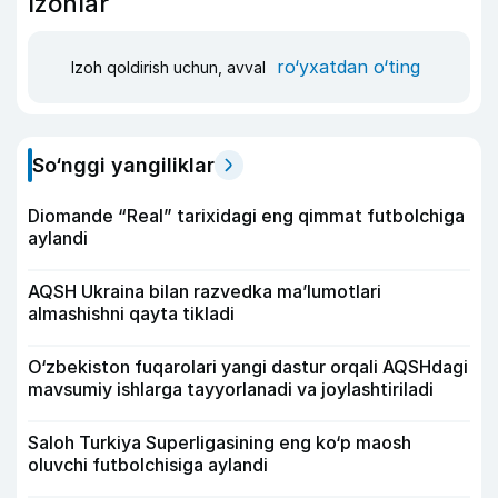
Izohlar
ro‘yxatdan o‘ting
Izoh qoldirish uchun, avval
So‘nggi yangiliklar
Diomande “Real” tarixidagi eng qimmat futbolchiga
aylandi
AQSH Ukraina bilan razvedka ma’lumotlari
almashishni qayta tikladi
O‘zbekiston fuqarolari yangi dastur orqali AQSHdagi
mavsumiy ishlarga tayyorlanadi va joylashtiriladi
Saloh Turkiya Superligasining eng ko‘p maosh
oluvchi futbolchisiga aylandi