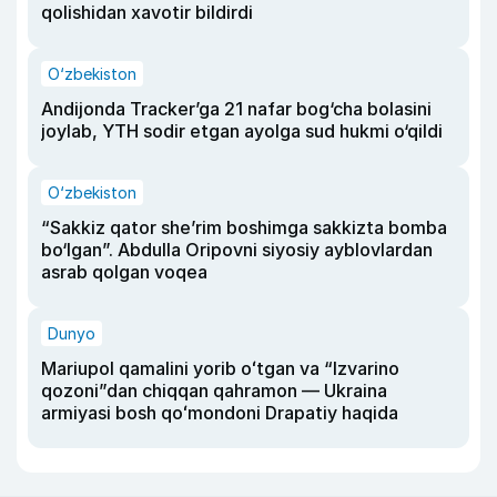
qolishidan xavotir bildirdi
O‘zbekiston
Andijonda Tracker’ga 21 nafar bog‘cha bolasini
joylab, YTH sodir etgan ayolga sud hukmi o‘qildi
O‘zbekiston
“Sakkiz qator she’rim boshimga sakkizta bomba
bo‘lgan”. Abdulla Oripovni siyosiy ayblovlardan
asrab qolgan voqea
Dunyo
Mariupol qamalini yorib oʻtgan va “Izvarino
qozoni”dan chiqqan qahramon — Ukraina
armiyasi bosh qoʻmondoni Drapatiy haqida