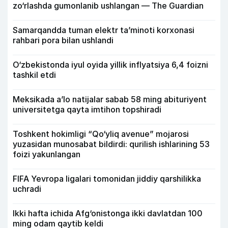
zo‘rlashda gumonlanib ushlangan — The Guardian
Samarqandda tuman elektr ta’minoti korxonasi
rahbari pora bilan ushlandi
O‘zbekistonda iyul oyida yillik inflyatsiya 6,4 foizni
tashkil etdi
Meksikada a’lo natijalar sabab 58 ming abituriyent
universitetga qayta imtihon topshiradi
Toshkent hokimligi “Qo‘yliq avenue” mojarosi
yuzasidan munosabat bildirdi: qurilish ishlarining 53
foizi yakunlangan
FIFA Yevropa ligalari tomonidan jiddiy qarshilikka
uchradi
Ikki hafta ichida Afg‘onistonga ikki davlatdan 100
ming odam qaytib keldi