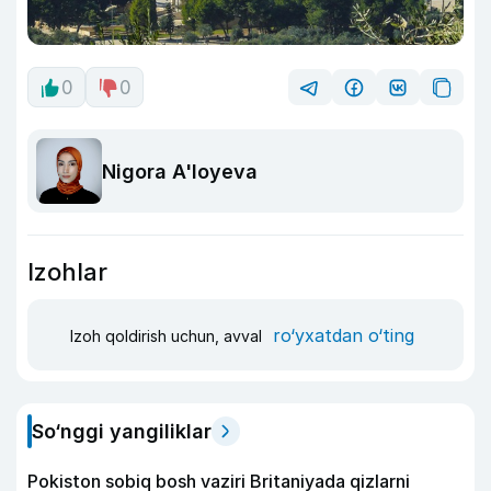
0
0
Nigora A'loyeva
Izohlar
ro‘yxatdan o‘ting
Izoh qoldirish uchun, avval
So‘nggi yangiliklar
Pokiston sobiq bosh vaziri Britaniyada qizlarni