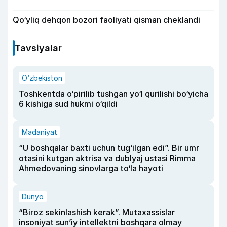
Qo‘yliq dehqon bozori faoliyati qisman cheklandi
Tavsiyalar
O‘zbekiston
Toshkentda o‘pirilib tushgan yo‘l qurilishi bo‘yicha
6 kishiga sud hukmi o‘qildi
Madaniyat
“U boshqalar baxti uchun tug‘ilgan edi”. Bir umr
otasini kutgan aktrisa va dublyaj ustasi Rimma
Ahmedovaning sinovlarga to‘la hayoti
Dunyo
“Biroz sekinlashish kerak”. Mutaxassislar
insoniyat sun’iy intellektni boshqara olmay