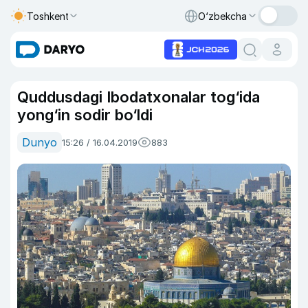
Toshkent
O‘zbekcha
Quddusdagi Ibodatxonalar tog‘ida
yong‘in sodir bo‘ldi
Dunyo
15:26 / 16.04.2019
883