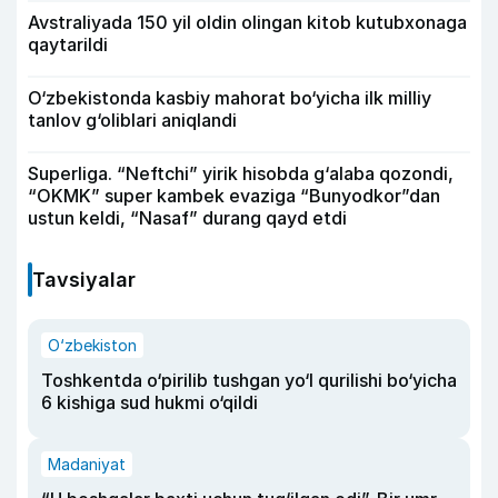
Avstraliyada 150 yil oldin olingan kitob kutubxonaga
qaytarildi
O‘zbekistonda kasbiy mahorat bo‘yicha ilk milliy
tanlov g‘oliblari aniqlandi
Superliga. “Neftchi” yirik hisobda g‘alaba qozondi,
“OKMK” super kambek evaziga “Bunyodkor”dan
ustun keldi, “Nasaf” durang qayd etdi
Tavsiyalar
O‘zbekiston
Toshkentda o‘pirilib tushgan yo‘l qurilishi bo‘yicha
6 kishiga sud hukmi o‘qildi
Madaniyat