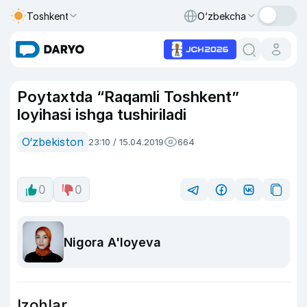
Toshkent
O‘zbekcha
Poytaxtda “Raqamli Toshkent”
loyihasi ishga tushiriladi
O‘zbekiston
23:10 / 15.04.2019
664
0
0
Nigora A'loyeva
Izohlar