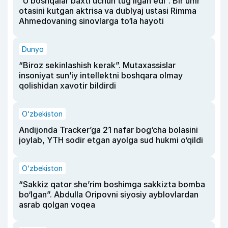
“U boshqalar baxti uchun tug‘ilgan edi”. Bir umr
otasini kutgan aktrisa va dublyaj ustasi Rimma
Ahmedovaning sinovlarga to‘la hayoti
Dunyo
“Biroz sekinlashish kerak”. Mutaxassislar
insoniyat sun’iy intellektni boshqara olmay
qolishidan xavotir bildirdi
O‘zbekiston
Andijonda Tracker’ga 21 nafar bog‘cha bolasini
joylab, YTH sodir etgan ayolga sud hukmi o‘qildi
O‘zbekiston
“Sakkiz qator she’rim boshimga sakkizta bomba
bo‘lgan”. Abdulla Oripovni siyosiy ayblovlardan
asrab qolgan voqea