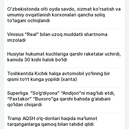
Oʻzbekistonda olti oyda savdo, xizmat koʻrsatish va
umumiy ovqatlanish korxonalari qancha soliq
toʻlagani ochiqlandi
Vinisius “Real” bilan uzoq muddatli shartnoma
imzoladi
Husiylar hukumat kuchlariga qarshi raketalar uchirdi,
kamida 30 kishi halok bo‘ldi
Toshkentda Kichik halqa avtomobil yo‘lining bir
qismi to‘rt kunga yopildi (xarita)
Superliga. “So‘g‘diyona” “Andijon”ni mag‘lub etdi,
“Paxtakor” “Buxoro”ga qarshi bahsda g‘alabani
qo‘ldan chiqardi
Tramp AQSH o‘q-dorilari haqida ma’lumot
tarqatganlarga qamoq bilan tahdid qildi