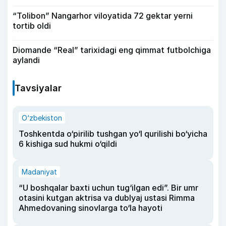
“Tolibon” Nangarhor viloyatida 72 gektar yerni
tortib oldi
Diomande “Real” tarixidagi eng qimmat futbolchiga
aylandi
Tavsiyalar
O‘zbekiston
Toshkentda o‘pirilib tushgan yo‘l qurilishi bo‘yicha
6 kishiga sud hukmi o‘qildi
Madaniyat
“U boshqalar baxti uchun tug‘ilgan edi”. Bir umr
otasini kutgan aktrisa va dublyaj ustasi Rimma
Ahmedovaning sinovlarga to‘la hayoti