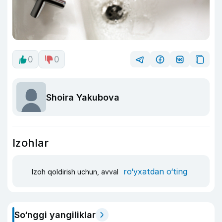
0
0
Shoira Yakubova
Izohlar
ro‘yxatdan o‘ting
Izoh qoldirish uchun, avval
So‘nggi yangiliklar