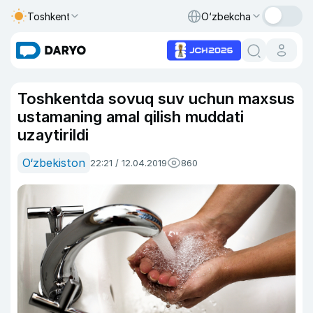
Toshkent
O‘zbekcha
Toshkentda sovuq suv uchun maxsus
ustamaning amal qilish muddati
uzaytirildi
O‘zbekiston
22:21 / 12.04.2019
860