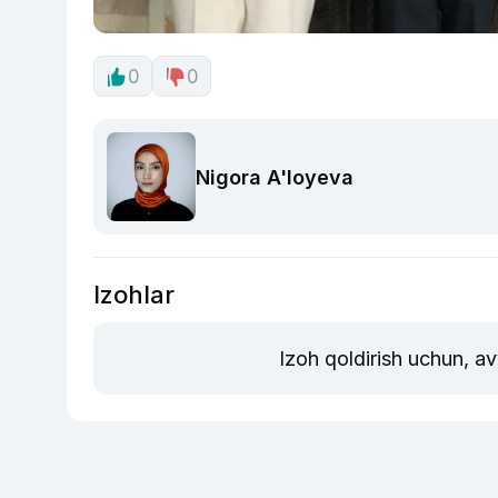
0
0
Nigora A'loyeva
Izohlar
Izoh qoldirish uchun, a