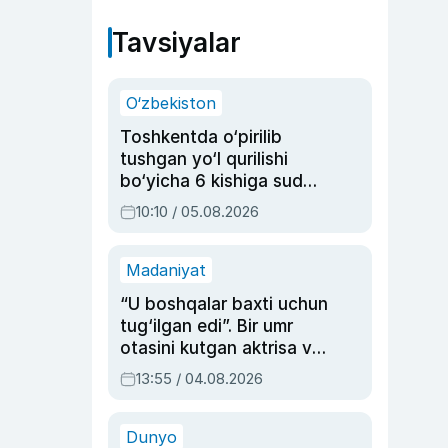
Tavsiyalar
O‘zbekiston
Toshkentda o‘pirilib
tushgan yo‘l qurilishi
bo‘yicha 6 kishiga sud
hukmi o‘qildi
10:10 / 05.08.2026
Madaniyat
“U boshqalar baxti uchun
tug‘ilgan edi”. Bir umr
otasini kutgan aktrisa va
dublyaj ustasi Rimma
13:55 / 04.08.2026
Ahmedovaning
sinovlarga to‘la hayoti
Dunyo