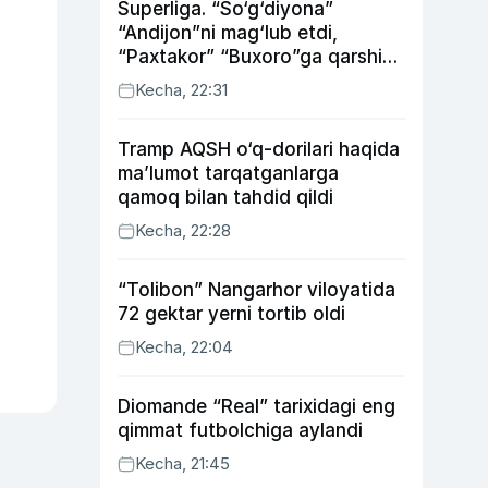
Superliga. “So‘g‘diyona”
“Andijon”ni mag‘lub etdi,
“Paxtakor” “Buxoro”ga qarshi
bahsda g‘alabani qo‘ldan
Kecha, 22:31
chiqardi
Tramp AQSH o‘q-dorilari haqida
ma’lumot tarqatganlarga
qamoq bilan tahdid qildi
Kecha, 22:28
“Tolibon” Nangarhor viloyatida
72 gektar yerni tortib oldi
Kecha, 22:04
Diomande “Real” tarixidagi eng
qimmat futbolchiga aylandi
Kecha, 21:45