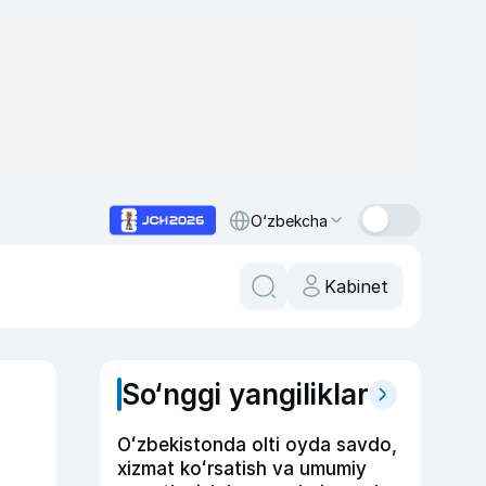
O‘zbekcha
Kabinet
So‘nggi yangiliklar
Oʻzbekistonda olti oyda savdo,
xizmat koʻrsatish va umumiy