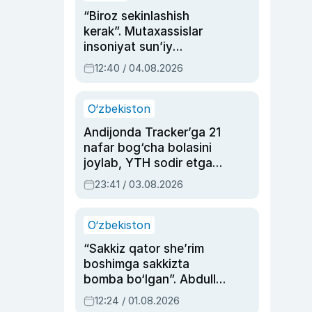
“Biroz sekinlashish
kerak”. Mutaxassislar
insoniyat sun’iy
intellektni boshqara
12:40 / 04.08.2026
olmay qolishidan xavotir
bildirdi
O‘zbekiston
Andijonda Tracker’ga 21
nafar bog‘cha bolasini
joylab, YTH sodir etgan
ayolga sud hukmi o‘qildi
23:41 / 03.08.2026
O‘zbekiston
“Sakkiz qator she’rim
boshimga sakkizta
bomba bo‘lgan”. Abdulla
Oripovni siyosiy
12:24 / 01.08.2026
ayblovlardan asrab