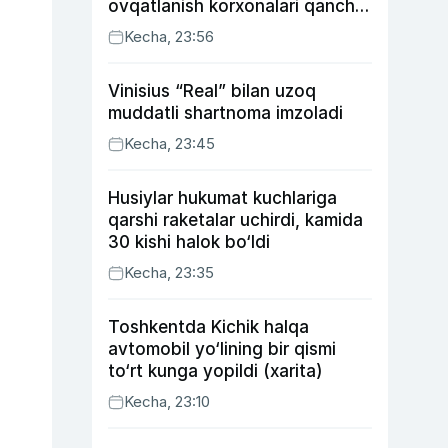
ovqatlanish korxonalari qancha
soliq toʻlagani ochiqlandi
Kecha, 23:56
Vinisius “Real” bilan uzoq
muddatli shartnoma imzoladi
Kecha, 23:45
Husiylar hukumat kuchlariga
qarshi raketalar uchirdi, kamida
30 kishi halok bo‘ldi
Kecha, 23:35
Toshkentda Kichik halqa
avtomobil yo‘lining bir qismi
to‘rt kunga yopildi (xarita)
Kecha, 23:10