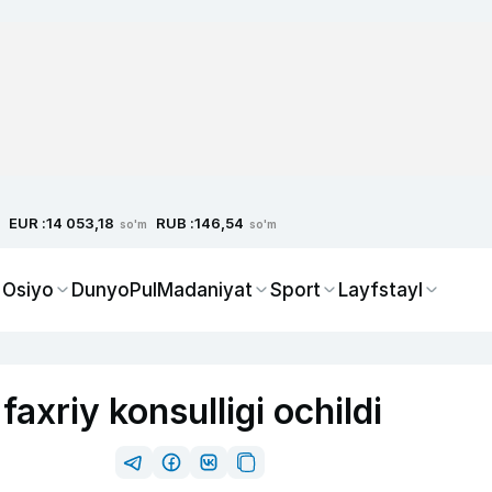
EUR :
RUB :
14 053,18
146,54
so'm
so'm
 Osiyo
Dunyo
Pul
Madaniyat
Sport
Layfstayl
axriy konsulligi ochildi