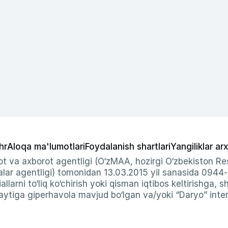
hr
Aloqa ma'lumotlari
Foydalanish shartlari
Yangiliklar arx
t va axborot agentligi (O‘zMAA, hozirgi O‘zbekiston Res
ar agentligi) tomonidan 13.03.2015 yil sanasida 0944
allarni to‘liq ko‘chirish yoki qisman iqtibos keltirishga, 
ytiga giperhavola mavjud bo‘lgan va/yoki “Daryo” intern