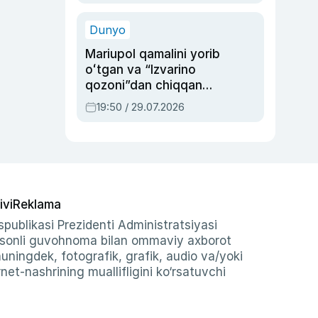
qolgan voqea
Dunyo
Mariupol qamalini yorib
oʻtgan va “Izvarino
qozoni”dan chiqqan
qahramon — Ukraina
19:50 / 29.07.2026
armiyasi bosh
qoʻmondoni Drapatiy
haqida
ivi
Reklama
publikasi Prezidenti Administratsiyasi
-sonli guvohnoma bilan ommaviy axborot
shuningdek, fotografik, grafik, audio va/yoki
et-nashrining muallifligini ko‘rsatuvchi