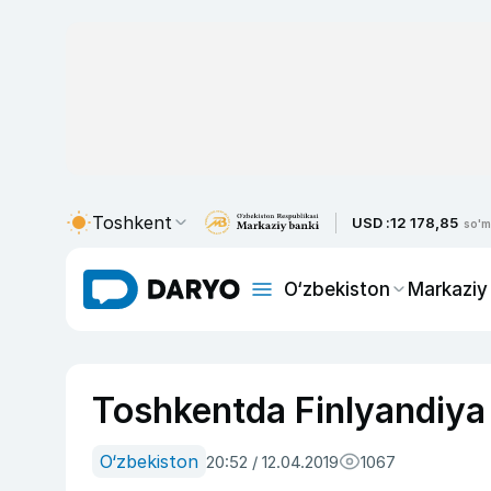
Toshkent
USD :
12 178,85
so'm
O‘zbekiston
Markaziy
Toshkentda Finlyandiya f
O‘zbekiston
20:52 / 12.04.2019
1067