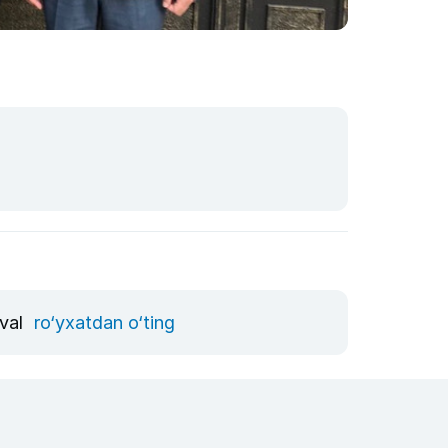
vval
ro‘yxatdan o‘ting