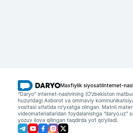
Maxfiylik siyosati
Internet-nas
“Daryo” internet-nashrining (O‘zbekiston matbuo
huzuridagi Axborot va ommaviy kommunikatsiyal
vositasi sifatida ro‘yxatga olingan. Matnli materi
videomateriallaridan foydalanishga “daryo.uz” sa
yozuv ilova qilingan taqdirda yo‘l qo‘yiladi.