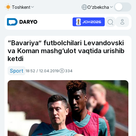
Toshkent
O‘zbekcha
“Bavariya” futbolchilari Levandovski
va Koman mashg‘ulot vaqtida urishib
ketdi
Sport
18:52 / 12.04.2019
334