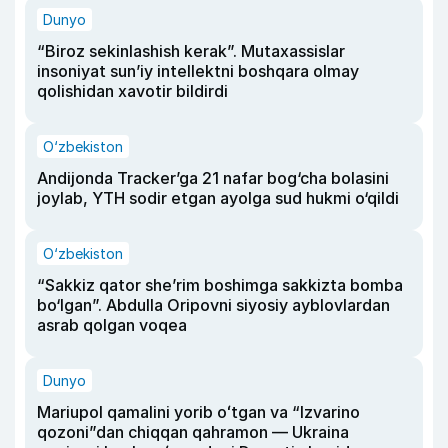
Dunyo
“Biroz sekinlashish kerak”. Mutaxassislar
insoniyat sun’iy intellektni boshqara olmay
qolishidan xavotir bildirdi
O‘zbekiston
Andijonda Tracker’ga 21 nafar bog‘cha bolasini
joylab, YTH sodir etgan ayolga sud hukmi o‘qildi
O‘zbekiston
“Sakkiz qator she’rim boshimga sakkizta bomba
bo‘lgan”. Abdulla Oripovni siyosiy ayblovlardan
asrab qolgan voqea
Dunyo
Mariupol qamalini yorib oʻtgan va “Izvarino
qozoni”dan chiqqan qahramon — Ukraina