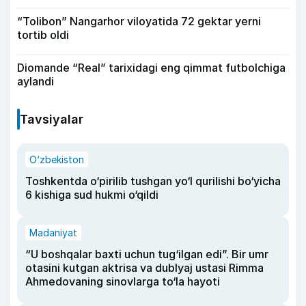
“Tolibon” Nangarhor viloyatida 72 gektar yerni
tortib oldi
Diomande “Real” tarixidagi eng qimmat futbolchiga
aylandi
Tavsiyalar
O‘zbekiston
Toshkentda o‘pirilib tushgan yo‘l qurilishi bo‘yicha
6 kishiga sud hukmi o‘qildi
Madaniyat
“U boshqalar baxti uchun tug‘ilgan edi”. Bir umr
otasini kutgan aktrisa va dublyaj ustasi Rimma
Ahmedovaning sinovlarga to‘la hayoti