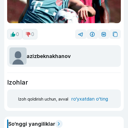
0
0
azizbeknakhanov
Izohlar
ro‘yxatdan o‘ting
Izoh qoldirish uchun, avval
So‘nggi yangiliklar