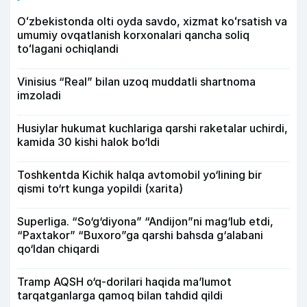
Oʻzbekistonda olti oyda savdo, xizmat koʻrsatish va
umumiy ovqatlanish korxonalari qancha soliq
toʻlagani ochiqlandi
Vinisius “Real” bilan uzoq muddatli shartnoma
imzoladi
Husiylar hukumat kuchlariga qarshi raketalar uchirdi,
kamida 30 kishi halok bo‘ldi
Toshkentda Kichik halqa avtomobil yo‘lining bir
qismi to‘rt kunga yopildi (xarita)
Superliga. “So‘g‘diyona” “Andijon”ni mag‘lub etdi,
“Paxtakor” “Buxoro”ga qarshi bahsda g‘alabani
qo‘ldan chiqardi
Tramp AQSH o‘q-dorilari haqida ma’lumot
tarqatganlarga qamoq bilan tahdid qildi