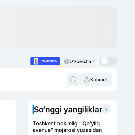
O‘zbekcha
Kabinet
So‘nggi yangiliklar
Toshkent hokimligi “Qo‘yliq
avenue” mojarosi yuzasidan