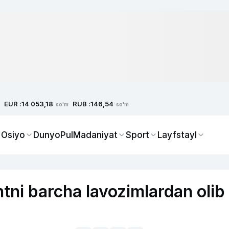
EUR :
RUB :
14 053,18
146,54
so'm
so'm
 Osiyo
Dunyo
Pul
Madaniyat
Sport
Layfstayl
tni barcha lavozimlardan olib