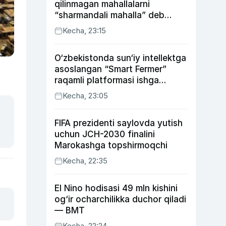
qilinmagan mahallalarni
“sharmandali mahalla” deb
belgilash boshlandi
Kecha, 23:15
O‘zbekistonda sun‘iy intellektga
asoslangan “Smart Fermer”
raqamli platformasi ishga
tushiriladi
Kecha, 23:05
FIFA prezidenti saylovda yutish
uchun JCH-2030 finalini
Marokashga topshirmoqchi
Kecha, 22:35
El Nino hodisasi 49 mln kishini
og‘ir ocharchilikka duchor qiladi
— BMT
Kecha, 22:24