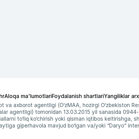
hr
Aloqa ma'lumotlari
Foydalanish shartlari
Yangiliklar arx
t va axborot agentligi (O‘zMAA, hozirgi O‘zbekiston Res
ar agentligi) tomonidan 13.03.2015 yil sanasida 0944
allarni to‘liq ko‘chirish yoki qisman iqtibos keltirishga, 
ytiga giperhavola mavjud bo‘lgan va/yoki “Daryo” intern