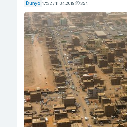
Dunyo
17:32 / 11.04.2019
354