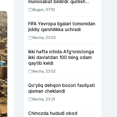
munosabat bildirdi: qurilish
ishlarining 53 foizi yakunlangan
Bugun, 07:10
FIFA Yevropa ligalari tomonidan
jiddiy qarshilikka uchradi
Kecha, 23:55
Ikki hafta ichida Afg‘onistonga
ikki davlatdan 100 ming odam
qaytib keldi
Kecha, 23:52
Qo‘yliq dehqon bozori faoliyati
qisman cheklandi
Kecha, 23:31
Chinozda hududi obod