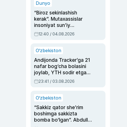
Dunyo
“Biroz sekinlashish
kerak”. Mutaxassislar
insoniyat sun’iy
intellektni boshqara
12:40 / 04.08.2026
olmay qolishidan xavotir
bildirdi
O‘zbekiston
Andijonda Tracker’ga 21
nafar bog‘cha bolasini
joylab, YTH sodir etgan
ayolga sud hukmi o‘qildi
23:41 / 03.08.2026
O‘zbekiston
“Sakkiz qator she’rim
boshimga sakkizta
bomba bo‘lgan”. Abdulla
Oripovni siyosiy