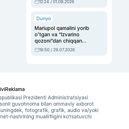
12:24 / 01.08.2026
ayblovlardan asrab
qolgan voqea
Dunyo
Mariupol qamalini yorib
oʻtgan va “Izvarino
qozoni”dan chiqqan
qahramon — Ukraina
19:50 / 29.07.2026
armiyasi bosh
qoʻmondoni Drapatiy
haqida
ivi
Reklama
publikasi Prezidenti Administratsiyasi
-sonli guvohnoma bilan ommaviy axborot
shuningdek, fotografik, grafik, audio va/yoki
et-nashrining muallifligini ko‘rsatuvchi