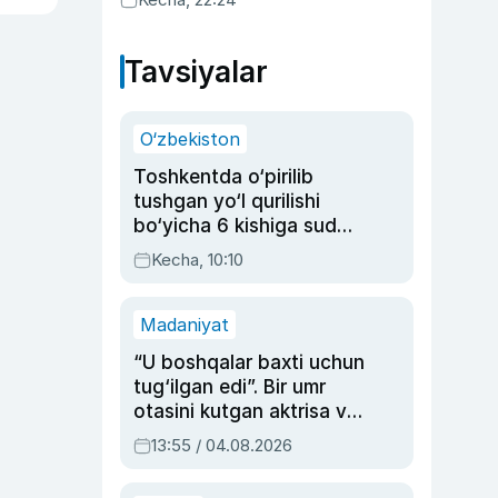
Tavsiyalar
O‘zbekiston
Toshkentda o‘pirilib
tushgan yo‘l qurilishi
bo‘yicha 6 kishiga sud
hukmi o‘qildi
Kecha, 10:10
Madaniyat
“U boshqalar baxti uchun
tug‘ilgan edi”. Bir umr
otasini kutgan aktrisa va
dublyaj ustasi Rimma
13:55 / 04.08.2026
Ahmedovaning
sinovlarga to‘la hayoti