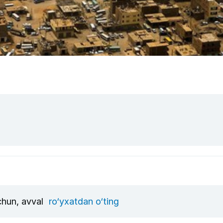
uchun, avval
ro‘yxatdan o‘ting