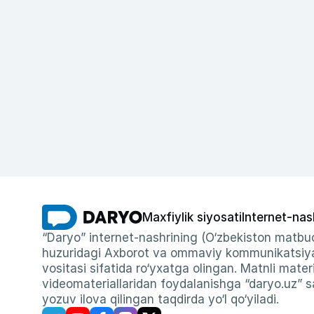
Maxfiylik siyosati
Internet-nas
“Daryo” internet-nashrining (O‘zbekiston matbuo
huzuridagi Axborot va ommaviy kommunikatsiyal
vositasi sifatida ro‘yxatga olingan. Matnli materi
videomateriallaridan foydalanishga “daryo.uz” sa
yozuv ilova qilingan taqdirda yo‘l qo‘yiladi.