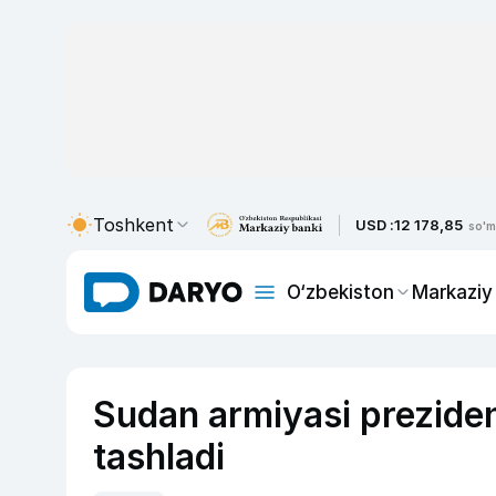
Toshkent
USD :
12 178,85
so'm
O‘zbekiston
Markaziy
Sudan armiyasi preziden
tashladi