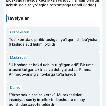
Moskvada reysga kechikkan yo‘lovchilar samolyotni
uchish-qo‘nish yo‘lagida to‘xtatishga urindi (video)
Tavsiyalar
O‘zbekiston
Toshkentda o‘pirilib tushgan yo‘l qurilishi bo‘yicha
6 kishiga sud hukmi o‘qildi
Madaniyat
“U boshqalar baxti uchun tug‘ilgan edi”. Bir umr
otasini kutgan aktrisa va dublyaj ustasi Rimma
Ahmedovaning sinovlarga to‘la hayoti
Dunyo
“Biroz sekinlashish kerak”. Mutaxassislar
insoniyat sun’iy intellektni boshqara olmay
qolishidan xavotir bildirdi