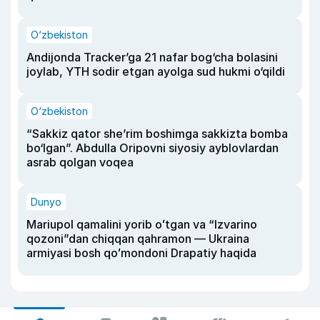
O‘zbekiston
Andijonda Tracker’ga 21 nafar bog‘cha bolasini
joylab, YTH sodir etgan ayolga sud hukmi o‘qildi
O‘zbekiston
“Sakkiz qator she’rim boshimga sakkizta bomba
bo‘lgan”. Abdulla Oripovni siyosiy ayblovlardan
asrab qolgan voqea
Dunyo
Mariupol qamalini yorib oʻtgan va “Izvarino
qozoni”dan chiqqan qahramon — Ukraina
armiyasi bosh qoʻmondoni Drapatiy haqida