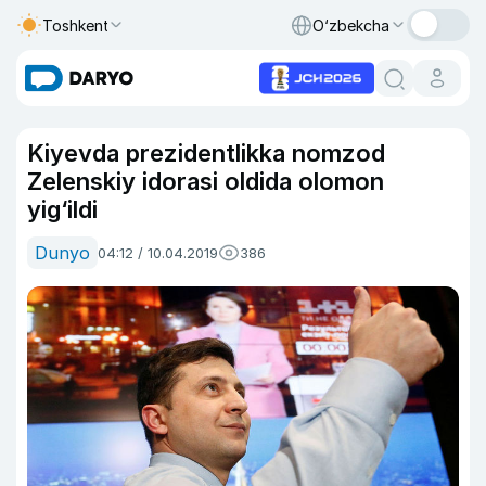
Toshkent
O‘zbekcha
Kiyevda prezidentlikka nomzod
Zelenskiy idorasi oldida olomon
yig‘ildi
Dunyo
04:12 / 10.04.2019
386