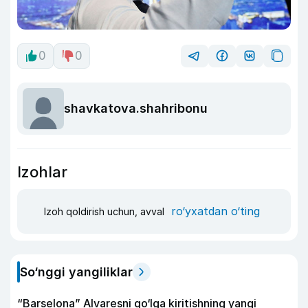
0
0
shavkatova.shahribonu
Izohlar
ro‘yxatdan o‘ting
Izoh qoldirish uchun, avval
So‘nggi yangiliklar
“Barselona” Alvaresni qo‘lga kiritishning yangi