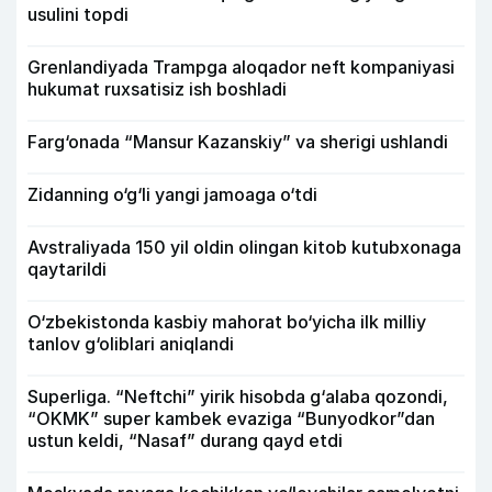
usulini topdi
Grenlandiyada Trampga aloqador neft kompaniyasi
hukumat ruxsatisiz ish boshladi
Farg‘onada “Mansur Kazanskiy” va sherigi ushlandi
Zidanning o‘g‘li yangi jamoaga o‘tdi
Avstraliyada 150 yil oldin olingan kitob kutubxonaga
qaytarildi
O‘zbekistonda kasbiy mahorat bo‘yicha ilk milliy
tanlov g‘oliblari aniqlandi
Superliga. “Neftchi” yirik hisobda g‘alaba qozondi,
“OKMK” super kambek evaziga “Bunyodkor”dan
ustun keldi, “Nasaf” durang qayd etdi