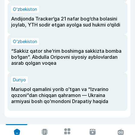
O‘zbekiston
Andijonda Tracker’ga 21 nafar bog‘cha bolasini
joylab, YTH sodir etgan ayolga sud hukmi o‘qildi
O‘zbekiston
“Sakkiz qator she’rim boshimga sakkizta bomba
bo‘lgan”. Abdulla Oripovni siyosiy ayblovlardan
asrab qolgan voqea
Dunyo
Mariupol qamalini yorib oʻtgan va “Izvarino
qozoni”dan chiqqan qahramon — Ukraina
armiyasi bosh qoʻmondoni Drapatiy haqida