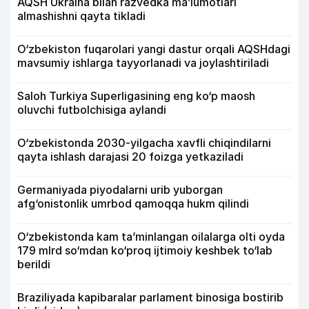
AQSH Ukraina bilan razvedka ma’lumotlari
almashishni qayta tikladi
O‘zbekiston fuqarolari yangi dastur orqali AQSHdagi
mavsumiy ishlarga tayyorlanadi va joylashtiriladi
Saloh Turkiya Superligasining eng ko‘p maosh
oluvchi futbolchisiga aylandi
O‘zbekistonda 2030-yilgacha xavfli chiqindilarni
qayta ishlash darajasi 20 foizga yetkaziladi
Germaniyada piyodalarni urib yuborgan
afg‘onistonlik umrbod qamoqqa hukm qilindi
O‘zbekistonda kam ta’minlangan oilalarga olti oyda
179 mlrd so‘mdan ko‘proq ijtimoiy keshbek to‘lab
berildi
Braziliyada kapibaralar parlament binosiga bostirib