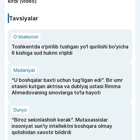
kirdi (video)
Tavsiyalar
O‘zbekiston
Toshkentda o‘pirilib tushgan yo‘l qurilishi bo‘yicha
6 kishiga sud hukmi o‘qildi
Madaniyat
“U boshqalar baxti uchun tug‘ilgan edi”. Bir umr
otasini kutgan aktrisa va dublyaj ustasi Rimma
Ahmedovaning sinovlarga to‘la hayoti
Dunyo
“Biroz sekinlashish kerak”. Mutaxassislar
insoniyat sun’iy intellektni boshqara olmay
qolishidan xavotir bildirdi