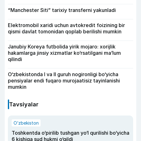
“Manchester Siti” tarixiy transferni yakunladi
Elektromobil xaridi uchun avtokredit foizining bir
qismi davlat tomonidan qoplab berilishi mumkin
Janubiy Koreya futbolida yirik mojaro: xorijlik
hakamlarga jinsiy xizmatlar ko‘rsatilgani ma’lum
qilindi
O‘zbekistonda I va II guruh nogironligi bo‘yicha
pensiyalar endi fuqaro murojaatisiz tayinlanishi
mumkin
Tavsiyalar
O‘zbekiston
Toshkentda o‘pirilib tushgan yo‘l qurilishi bo‘yicha
6 kishiga sud hukmi o‘qildi