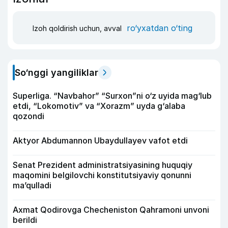
ro‘yxatdan o‘ting
Izoh qoldirish uchun, avval
So‘nggi yangiliklar
Superliga. “Navbahor” “Surxon”ni o‘z uyida mag‘lub
etdi, “Lokomotiv” va “Xorazm” uyda g‘alaba
qozondi
Aktyor Abdu­mannon Ubaydullayev vafot etdi
Senat Prezident administratsiyasining huquqiy
maqomini belgilovchi konstitutsiyaviy qonunni
ma’qulladi
Axmat Qodirovga Checheniston Qahramoni unvoni
berildi