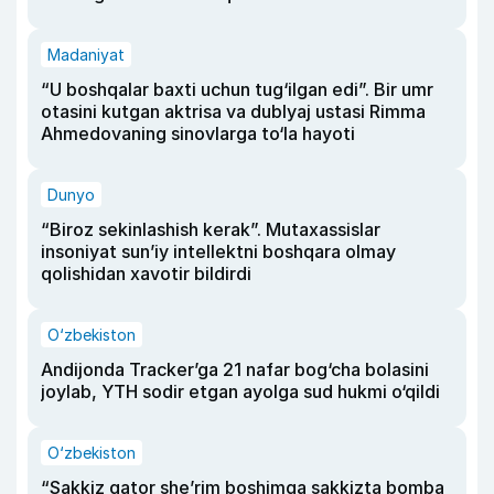
Madaniyat
“U boshqalar baxti uchun tug‘ilgan edi”. Bir umr
otasini kutgan aktrisa va dublyaj ustasi Rimma
Ahmedovaning sinovlarga to‘la hayoti
Dunyo
“Biroz sekinlashish kerak”. Mutaxassislar
insoniyat sun’iy intellektni boshqara olmay
qolishidan xavotir bildirdi
O‘zbekiston
Andijonda Tracker’ga 21 nafar bog‘cha bolasini
joylab, YTH sodir etgan ayolga sud hukmi o‘qildi
O‘zbekiston
“Sakkiz qator she’rim boshimga sakkizta bomba