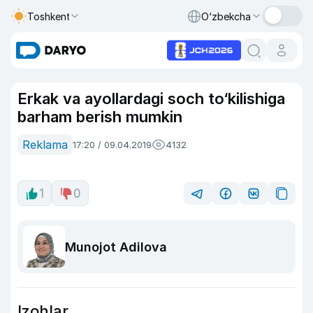
Toshkent
O‘zbekcha
Erkak va ayollardagi soch to‘kilishiga
barham berish mumkin
Reklama
17:20 / 09.04.2019
4132
1
0
Munojot Adilova
Izohlar