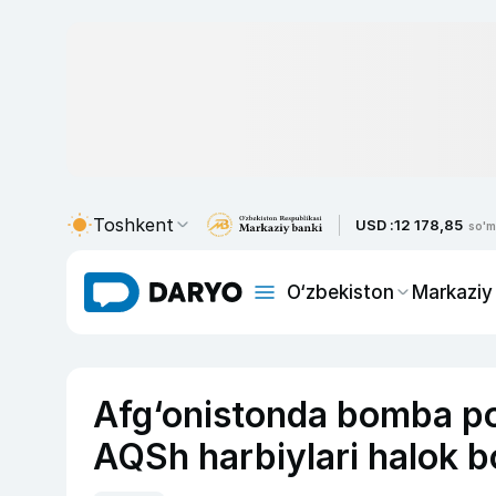
Toshkent
USD :
12 178,85
so'm
O‘zbekiston
Markaziy
Afg‘onistonda bomba por
AQSh harbiylari halok bo