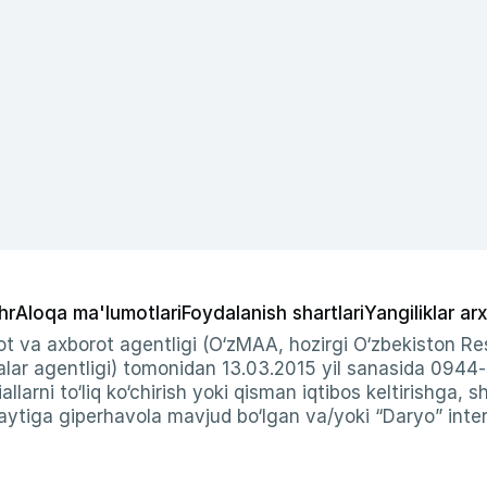
hr
Aloqa ma'lumotlari
Foydalanish shartlari
Yangiliklar arx
t va axborot agentligi (O‘zMAA, hozirgi O‘zbekiston Res
ar agentligi) tomonidan 13.03.2015 yil sanasida 0944
allarni to‘liq ko‘chirish yoki qisman iqtibos keltirishga, 
ytiga giperhavola mavjud bo‘lgan va/yoki “Daryo” intern