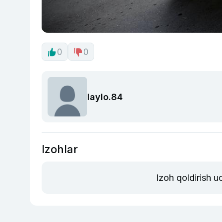
0
0
laylo.84
Izohlar
Izoh qoldirish 