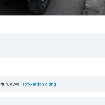
uchun, avval
ro‘yxatdan o‘ting