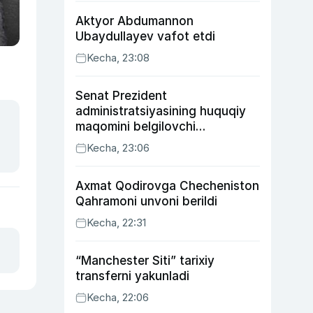
Aktyor Abdu­mannon
Ubaydullayev vafot etdi
Kecha, 23:08
Senat Prezident
administratsiyasining huquqiy
maqomini belgilovchi
konstitutsiyaviy qonunni
Kecha, 23:06
ma’qulladi
Axmat Qodirovga Checheniston
Qahramoni unvoni berildi
Kecha, 22:31
“Manchester Siti” tarixiy
transferni yakunladi
Kecha, 22:06