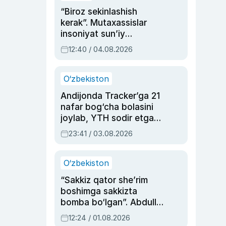
“Biroz sekinlashish
kerak”. Mutaxassislar
insoniyat sun’iy
intellektni boshqara
12:40 / 04.08.2026
olmay qolishidan xavotir
bildirdi
O‘zbekiston
Andijonda Tracker’ga 21
nafar bog‘cha bolasini
joylab, YTH sodir etgan
ayolga sud hukmi o‘qildi
23:41 / 03.08.2026
O‘zbekiston
“Sakkiz qator she’rim
boshimga sakkizta
bomba bo‘lgan”. Abdulla
Oripovni siyosiy
12:24 / 01.08.2026
ayblovlardan asrab