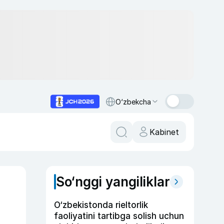
O‘zbekcha
Kabinet
So‘nggi yangiliklar
O‘zbekistonda rieltorlik
faoliyatini tartibga solish uchun