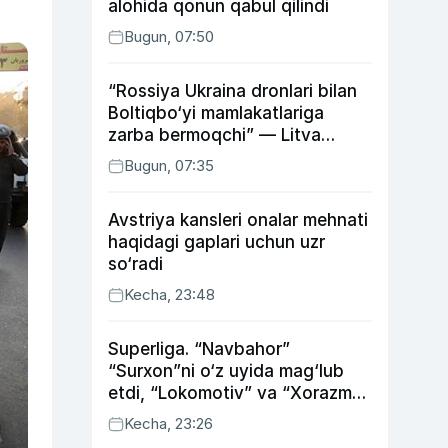
alohida qonun qabul qilindi
Bugun, 07:50
“Rossiya Ukraina dronlari bilan
Boltiqbo‘yi mamlakatlariga
zarba bermoqchi” — Litva
mudofaa vaziri
Bugun, 07:35
Avstriya kansleri onalar mehnati
haqidagi gaplari uchun uzr
so‘radi
Kecha, 23:48
Superliga. “Navbahor”
“Surxon”ni o‘z uyida mag‘lub
etdi, “Lokomotiv” va “Xorazm”
uyda g‘alaba qozondi
Kecha, 23:26