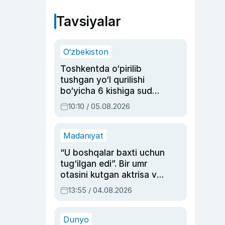
Tavsiyalar
O‘zbekiston
Toshkentda o‘pirilib
tushgan yo‘l qurilishi
bo‘yicha 6 kishiga sud
hukmi o‘qildi
10:10 / 05.08.2026
Madaniyat
“U boshqalar baxti uchun
tug‘ilgan edi”. Bir umr
otasini kutgan aktrisa va
dublyaj ustasi Rimma
13:55 / 04.08.2026
Ahmedovaning
sinovlarga to‘la hayoti
Dunyo