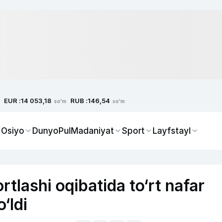
EUR :
RUB :
14 053,18
146,54
so'm
so'm
 Osiyo
Dunyo
Pul
Madaniyat
Sport
Layfstayl
tlashi oqibatida to‘rt nafar
‘ldi