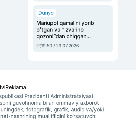
qolgan voqea
Dunyo
Mariupol qamalini yorib
oʻtgan va “Izvarino
qozoni”dan chiqqan
qahramon — Ukraina
19:50 / 29.07.2026
armiyasi bosh
qoʻmondoni Drapatiy
haqida
ivi
Reklama
publikasi Prezidenti Administratsiyasi
-sonli guvohnoma bilan ommaviy axborot
shuningdek, fotografik, grafik, audio va/yoki
et-nashrining muallifligini ko‘rsatuvchi