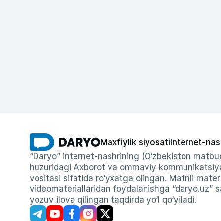
Maxfiylik siyosati
Internet-nas
“Daryo” internet-nashrining (O‘zbekiston matbuo
huzuridagi Axborot va ommaviy kommunikatsiyal
vositasi sifatida ro‘yxatga olingan. Matnli materi
videomateriallaridan foydalanishga “daryo.uz” sa
yozuv ilova qilingan taqdirda yo‘l qo‘yiladi.