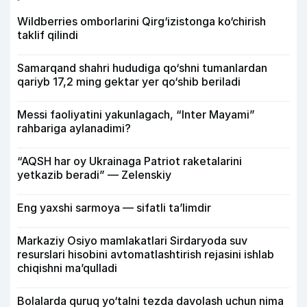
Wildberries omborlarini Qirg‘izistonga ko‘chirish
taklif qilindi
Samarqand shahri hududiga qo‘shni tumanlardan
qariyb 17,2 ming gektar yer qo‘shib beriladi
Messi faoliyatini yakunlagach, “Inter Mayami”
rahbariga aylanadimi?
“AQSH har oy Ukrainaga Patriot raketalarini
yetkazib beradi” — Zelenskiy
Eng yaxshi sarmoya — sifatli ta’limdir
Markaziy Osiyo mamlakatlari Sirdaryoda suv
resurslari hisobini avtomatlashtirish rejasini ishlab
chiqishni ma’qulladi
Bolalarda quruq yo‘talni tezda davolash uchun nima