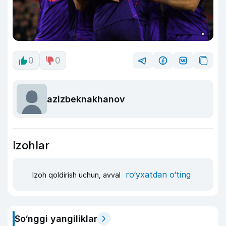
0
0
azizbeknakhanov
Izohlar
ro‘yxatdan o‘ting
Izoh qoldirish uchun, avval
So‘nggi yangiliklar