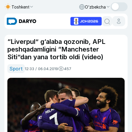
Toshkent
O‘zbekcha
“Liverpul” g‘alaba qozonib, APL
peshqadamligini “Manchester
Siti”dan yana tortib oldi (video)
Sport
12:33 / 06.04.2019
457