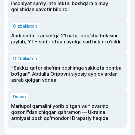
insoniyat sun’iy intellektni boshqara olmay
qolishidan xavotir bildirdi
O‘zbekiston
Andijonda Tracker’ga 21 nafar bog‘cha bolasini
joylab, YTH sodir etgan ayolga sud hukmi o‘qildi
O‘zbekiston
“Sakkiz qator she’rim boshimga sakkizta bomba
bo‘lgan”. Abdulla Oripovni siyosiy ayblovlardan
asrab qolgan voqea
Dunyo
Mariupol qamalini yorib oʻtgan va “Izvarino
qozoni”dan chiqqan qahramon — Ukraina
armiyasi bosh qoʻmondoni Drapatiy haqida