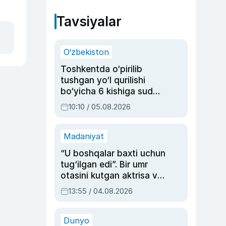
Tavsiyalar
O‘zbekiston
Toshkentda o‘pirilib
tushgan yo‘l qurilishi
bo‘yicha 6 kishiga sud
hukmi o‘qildi
10:10 / 05.08.2026
Madaniyat
“U boshqalar baxti uchun
tug‘ilgan edi”. Bir umr
otasini kutgan aktrisa va
dublyaj ustasi Rimma
13:55 / 04.08.2026
Ahmedovaning
sinovlarga to‘la hayoti
Dunyo