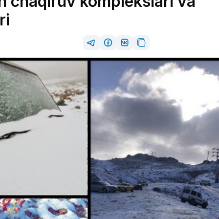
ch chaqiruv komplekslari va
ri