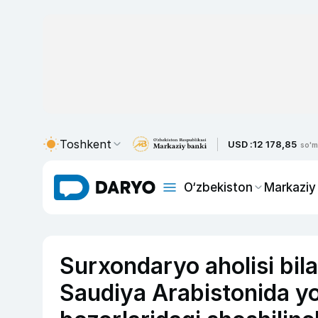
Toshkent
USD :
12 178,85
so'm
O‘zbekiston
Markaziy
Surxondaryo aholisi bil
Saudiya Arabistonida y