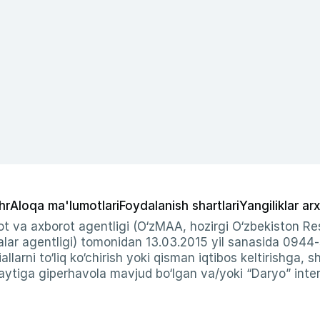
hr
Aloqa ma'lumotlari
Foydalanish shartlari
Yangiliklar arx
t va axborot agentligi (O‘zMAA, hozirgi O‘zbekiston Res
ar agentligi) tomonidan 13.03.2015 yil sanasida 0944
allarni to‘liq ko‘chirish yoki qisman iqtibos keltirishga, 
ytiga giperhavola mavjud bo‘lgan va/yoki “Daryo” intern