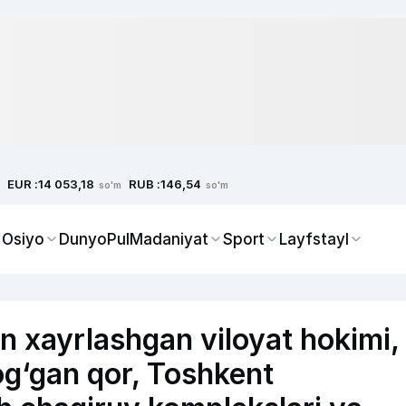
EUR :
RUB :
14 053,18
146,54
so'm
so'm
 Osiyo
Dunyo
Pul
Madaniyat
Sport
Layfstayl
an xayrlashgan viloyat hokimi,
og‘gan qor, Toshkent