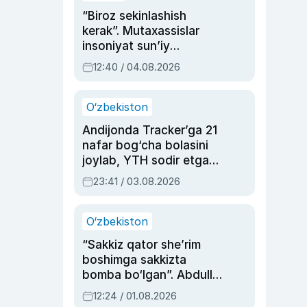
“Biroz sekinlashish
kerak”. Mutaxassislar
insoniyat sun’iy
intellektni boshqara
12:40 / 04.08.2026
olmay qolishidan xavotir
bildirdi
O‘zbekiston
Andijonda Tracker’ga 21
nafar bog‘cha bolasini
joylab, YTH sodir etgan
ayolga sud hukmi o‘qildi
23:41 / 03.08.2026
O‘zbekiston
“Sakkiz qator she’rim
boshimga sakkizta
bomba bo‘lgan”. Abdulla
Oripovni siyosiy
12:24 / 01.08.2026
ayblovlardan asrab