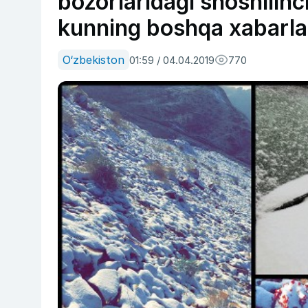
bozorlaridagi shoshilin
kunning boshqa xabarla
O‘zbekiston
01:59 / 04.04.2019
770