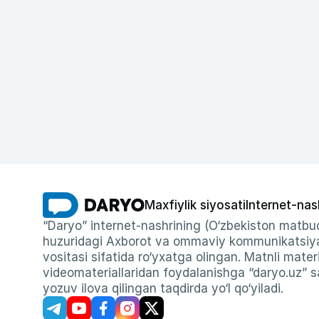
Maxfiylik siyosati
Internet-nas
“Daryo” internet-nashrining (O‘zbekiston matbuo
huzuridagi Axborot va ommaviy kommunikatsiyal
vositasi sifatida ro‘yxatga olingan. Matnli materi
videomateriallaridan foydalanishga “daryo.uz” sa
yozuv ilova qilingan taqdirda yo‘l qo‘yiladi.