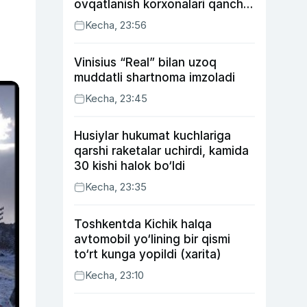
ovqatlanish korxonalari qancha
soliq toʻlagani ochiqlandi
Kecha, 23:56
Vinisius “Real” bilan uzoq
muddatli shartnoma imzoladi
Kecha, 23:45
Husiylar hukumat kuchlariga
qarshi raketalar uchirdi, kamida
30 kishi halok bo‘ldi
Kecha, 23:35
Toshkentda Kichik halqa
avtomobil yo‘lining bir qismi
to‘rt kunga yopildi (xarita)
Kecha, 23:10