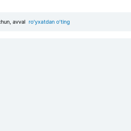
uchun, avval
ro‘yxatdan o‘ting