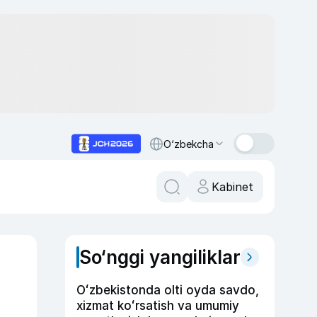
O‘zbekcha
Kabinet
So‘nggi yangiliklar
Oʻzbekistonda olti oyda savdo,
xizmat koʻrsatish va umumiy