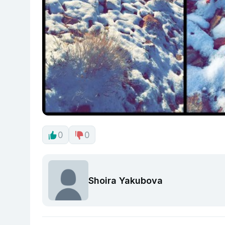
0
0
Shoira Yakubova