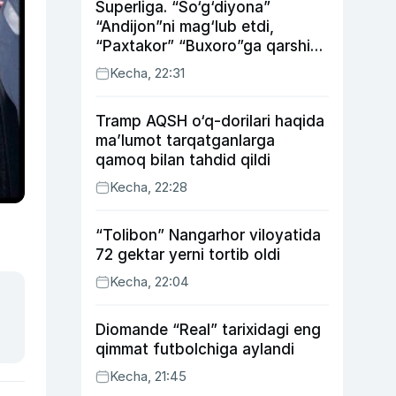
Superliga. “So‘g‘diyona”
“Andijon”ni mag‘lub etdi,
“Paxtakor” “Buxoro”ga qarshi
bahsda g‘alabani qo‘ldan
Kecha, 22:31
chiqardi
Tramp AQSH o‘q-dorilari haqida
ma’lumot tarqatganlarga
qamoq bilan tahdid qildi
Kecha, 22:28
“Tolibon” Nangarhor viloyatida
72 gektar yerni tortib oldi
Kecha, 22:04
Diomande “Real” tarixidagi eng
qimmat futbolchiga aylandi
Kecha, 21:45