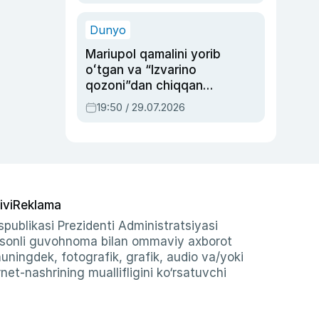
qolgan voqea
Dunyo
Mariupol qamalini yorib
oʻtgan va “Izvarino
qozoni”dan chiqqan
qahramon — Ukraina
19:50 / 29.07.2026
armiyasi bosh
qoʻmondoni Drapatiy
haqida
ivi
Reklama
publikasi Prezidenti Administratsiyasi
-sonli guvohnoma bilan ommaviy axborot
shuningdek, fotografik, grafik, audio va/yoki
et-nashrining muallifligini ko‘rsatuvchi