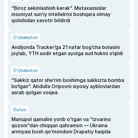
“Biroz sekinlashish kerak”. Mutaxassislar
insoniyat sun’iy intellektni boshqara olmay
qolishidan xavotir bildirdi
O‘zbekiston
Andijonda Tracker’ga 21 nafar bog‘cha bolasini
joylab, YTH sodir etgan ayolga sud hukmi o‘qildi
O‘zbekiston
“Sakkiz qator she’rim boshimga sakkizta bomba
bo‘lgan”. Abdulla Oripovni siyosiy ayblovlardan
asrab qolgan voqea
Dunyo
Mariupol qamalini yorib oʻtgan va “Izvarino
qozoni”dan chiqqan qahramon — Ukraina
armiyasi bosh qoʻmondoni Drapatiy haqida