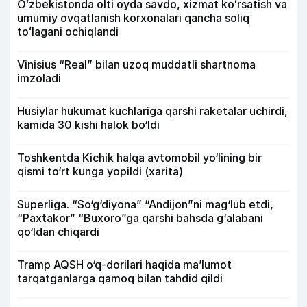
Oʻzbekistonda olti oyda savdo, xizmat koʻrsatish va
umumiy ovqatlanish korxonalari qancha soliq
toʻlagani ochiqlandi
Vinisius “Real” bilan uzoq muddatli shartnoma
imzoladi
Husiylar hukumat kuchlariga qarshi raketalar uchirdi,
kamida 30 kishi halok bo‘ldi
Toshkentda Kichik halqa avtomobil yo‘lining bir
qismi to‘rt kunga yopildi (xarita)
Superliga. “So‘g‘diyona” “Andijon”ni mag‘lub etdi,
“Paxtakor” “Buxoro”ga qarshi bahsda g‘alabani
qo‘ldan chiqardi
Tramp AQSH o‘q-dorilari haqida ma’lumot
tarqatganlarga qamoq bilan tahdid qildi