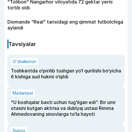
“Tolibon” Nangarhor viloyatida 72 gektar yerni
tortib oldi
Diomande “Real” tarixidagi eng qimmat futbolchiga
aylandi
Tavsiyalar
O‘zbekiston
Toshkentda o‘pirilib tushgan yo‘l qurilishi bo‘yicha
6 kishiga sud hukmi o‘qildi
Madaniyat
“U boshqalar baxti uchun tug‘ilgan edi”. Bir umr
otasini kutgan aktrisa va dublyaj ustasi Rimma
Ahmedovaning sinovlarga to‘la hayoti
Dunyo