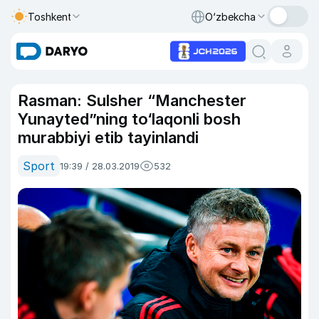
Toshkent
O‘zbekcha
Rasman: Sulsher “Manchester
Yunayted”ning to‘laqonli bosh
murabbiyi etib tayinlandi
Sport
19:39 / 28.03.2019
532