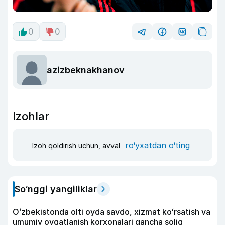
0
0
azizbeknakhanov
Izohlar
ro‘yxatdan o‘ting
Izoh qoldirish uchun, avval
So‘nggi yangiliklar
Oʻzbekistonda olti oyda savdo, xizmat koʻrsatish va
umumiy ovqatlanish korxonalari qancha soliq