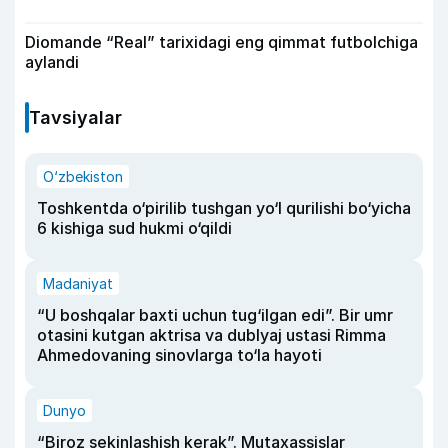
Diomande “Real” tarixidagi eng qimmat futbolchiga
aylandi
Tavsiyalar
O‘zbekiston
Toshkentda o‘pirilib tushgan yo‘l qurilishi bo‘yicha
6 kishiga sud hukmi o‘qildi
Madaniyat
“U boshqalar baxti uchun tug‘ilgan edi”. Bir umr
otasini kutgan aktrisa va dublyaj ustasi Rimma
Ahmedovaning sinovlarga to‘la hayoti
Dunyo
“Biroz sekinlashish kerak”. Mutaxassislar