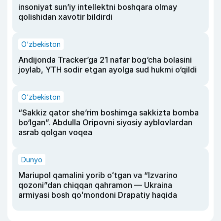
insoniyat sun’iy intellektni boshqara olmay
qolishidan xavotir bildirdi
O‘zbekiston
Andijonda Tracker’ga 21 nafar bog‘cha bolasini
joylab, YTH sodir etgan ayolga sud hukmi o‘qildi
O‘zbekiston
“Sakkiz qator she’rim boshimga sakkizta bomba
bo‘lgan”. Abdulla Oripovni siyosiy ayblovlardan
asrab qolgan voqea
Dunyo
Mariupol qamalini yorib oʻtgan va “Izvarino
qozoni”dan chiqqan qahramon — Ukraina
armiyasi bosh qoʻmondoni Drapatiy haqida