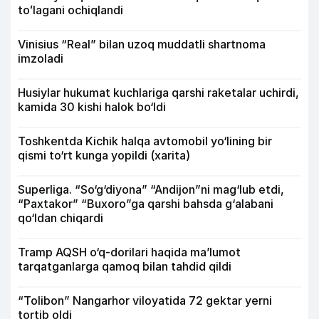
toʻlagani ochiqlandi
Vinisius “Real” bilan uzoq muddatli shartnoma
imzoladi
Husiylar hukumat kuchlariga qarshi raketalar uchirdi,
kamida 30 kishi halok bo‘ldi
Toshkentda Kichik halqa avtomobil yo‘lining bir
qismi to‘rt kunga yopildi (xarita)
Superliga. “So‘g‘diyona” “Andijon”ni mag‘lub etdi,
“Paxtakor” “Buxoro”ga qarshi bahsda g‘alabani
qo‘ldan chiqardi
Tramp AQSH o‘q-dorilari haqida ma’lumot
tarqatganlarga qamoq bilan tahdid qildi
“Tolibon” Nangarhor viloyatida 72 gektar yerni
tortib oldi