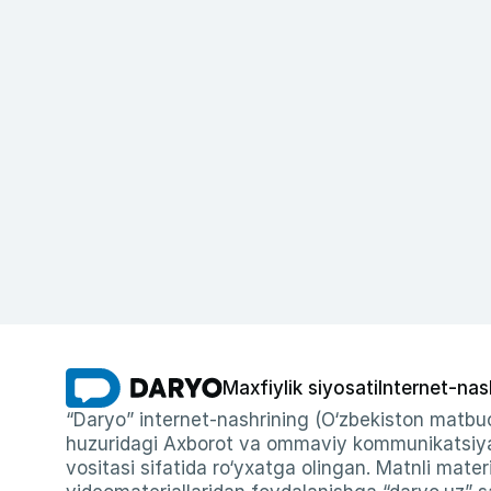
Maxfiylik siyosati
Internet-nas
“Daryo” internet-nashrining (O‘zbekiston matbuo
huzuridagi Axborot va ommaviy kommunikatsiyal
vositasi sifatida ro‘yxatga olingan. Matnli materi