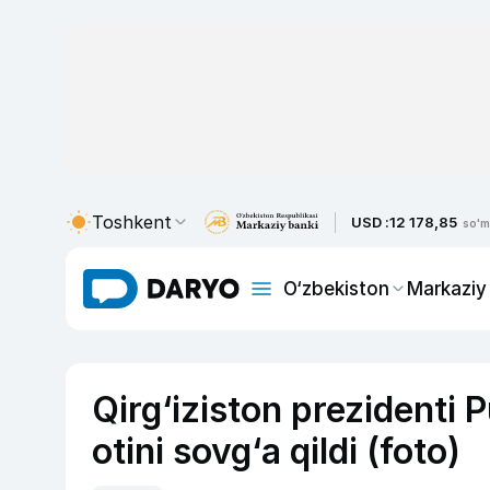
Toshkent
USD :
12 178,85
so'm
O‘zbekiston
Markaziy
Qirg‘iziston prezidenti P
otini sovg‘a qildi (foto)