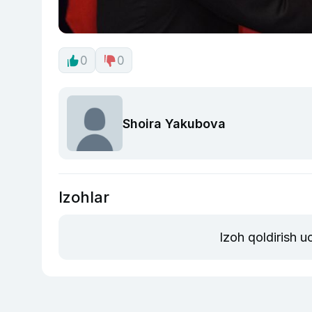
0
0
Shoira Yakubova
Izohlar
Izoh qoldirish 