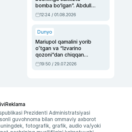
bomba bo‘lgan”. Abdulla
Oripovni siyosiy
12:24 / 01.08.2026
ayblovlardan asrab
qolgan voqea
Dunyo
Mariupol qamalini yorib
oʻtgan va “Izvarino
qozoni”dan chiqqan
qahramon — Ukraina
19:50 / 29.07.2026
armiyasi bosh
qoʻmondoni Drapatiy
haqida
ivi
Reklama
publikasi Prezidenti Administratsiyasi
-sonli guvohnoma bilan ommaviy axborot
shuningdek, fotografik, grafik, audio va/yoki