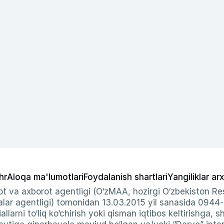
hr
Aloqa ma'lumotlari
Foydalanish shartlari
Yangiliklar arx
t va axborot agentligi (O‘zMAA, hozirgi O‘zbekiston Res
ar agentligi) tomonidan 13.03.2015 yil sanasida 0944
allarni to‘liq ko‘chirish yoki qisman iqtibos keltirishga, 