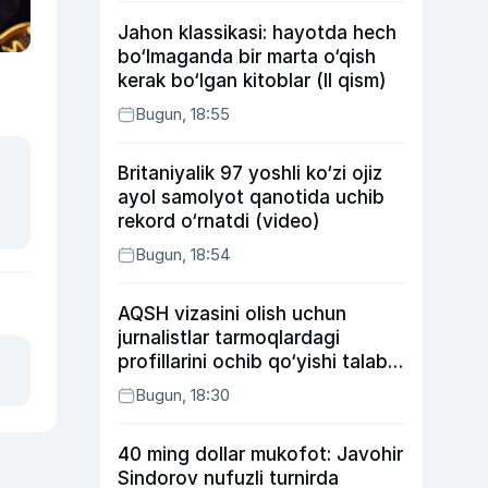
Jahon klassikasi: hayotda hech
bo‘lmaganda bir marta o‘qish
kerak bo‘lgan kitoblar (II qism)
Bugun, 18:55
Britaniyalik 97 yoshli ko‘zi ojiz
ayol samolyot qanotida uchib
rekord o‘rnatdi (video)
Bugun, 18:54
AQSH vizasini olish uchun
jurnalistlar tarmoqlardagi
profillarini ochib qo‘yishi talab
etilishi mumkin
Bugun, 18:30
40 ming dollar mukofot: Javohir
Sindorov nufuzli turnirda