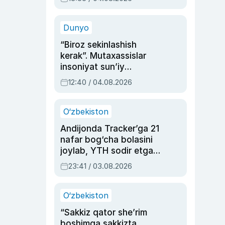
Ahmedovaning
sinovlarga to‘la hayoti
Dunyo
“Biroz sekinlashish
kerak”. Mutaxassislar
insoniyat sun’iy
intellektni boshqara
12:40 / 04.08.2026
olmay qolishidan xavotir
bildirdi
O‘zbekiston
Andijonda Tracker’ga 21
nafar bog‘cha bolasini
joylab, YTH sodir etgan
ayolga sud hukmi o‘qildi
23:41 / 03.08.2026
O‘zbekiston
“Sakkiz qator she’rim
boshimga sakkizta