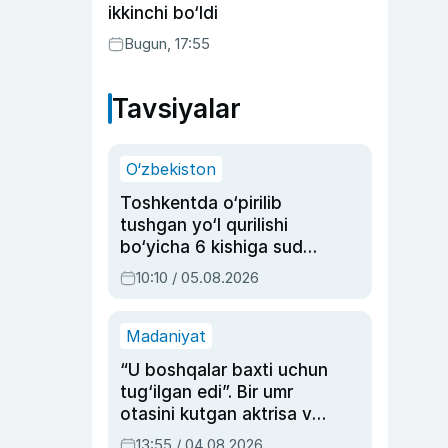
ikkinchi bo‘ldi
Bugun, 17:55
Tavsiyalar
O‘zbekiston
Toshkentda o‘pirilib
tushgan yo‘l qurilishi
bo‘yicha 6 kishiga sud
hukmi o‘qildi
10:10 / 05.08.2026
Madaniyat
“U boshqalar baxti uchun
tug‘ilgan edi”. Bir umr
otasini kutgan aktrisa va
dublyaj ustasi Rimma
13:55 / 04.08.2026