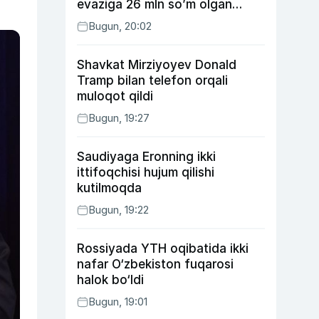
evaziga 26 mln so’m olgan
shaxs ushlandi
Bugun, 20:02
Shavkat Mirziyoyev Donald
Tramp bilan telefon orqali
muloqot qildi
Bugun, 19:27
Saudiyaga Eronning ikki
ittifoqchisi hujum qilishi
kutilmoqda
Bugun, 19:22
Rossiyada YTH oqibatida ikki
nafar O‘zbekiston fuqarosi
halok bo‘ldi
Bugun, 19:01