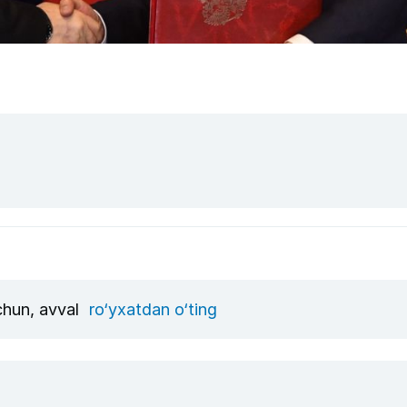
uchun, avval
ro‘yxatdan o‘ting