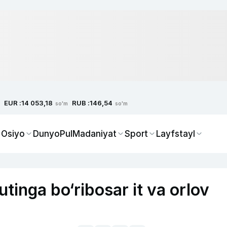
EUR :
RUB :
14 053,18
146,54
so'm
so'm
 Osiyo
Dunyo
Pul
Madaniyat
Sport
Layfstayl
utinga bo‘ribosar it va orlov