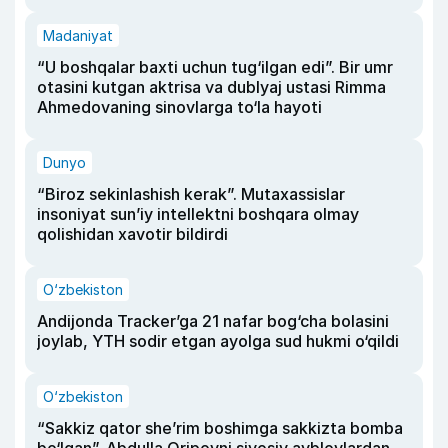
Madaniyat
“U boshqalar baxti uchun tug‘ilgan edi”. Bir umr
otasini kutgan aktrisa va dublyaj ustasi Rimma
Ahmedovaning sinovlarga to‘la hayoti
Dunyo
“Biroz sekinlashish kerak”. Mutaxassislar
insoniyat sun’iy intellektni boshqara olmay
qolishidan xavotir bildirdi
O‘zbekiston
Andijonda Tracker’ga 21 nafar bog‘cha bolasini
joylab, YTH sodir etgan ayolga sud hukmi o‘qildi
O‘zbekiston
“Sakkiz qator she’rim boshimga sakkizta bomba
bo‘lgan”. Abdulla Oripovni siyosiy ayblovlardan