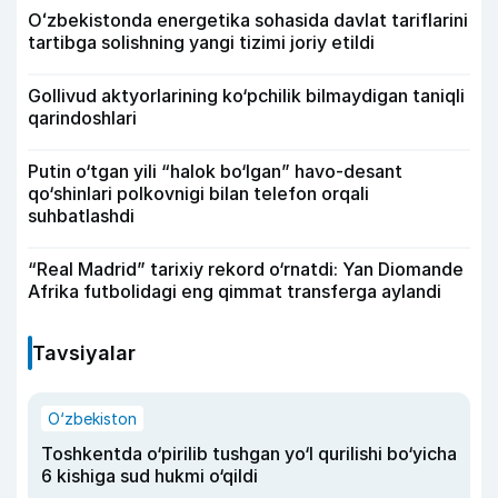
Oʻzbekistonda energetika sohasida davlat tariflarini
tartibga solishning yangi tizimi joriy etildi
Gollivud aktyorlarining ko‘pchilik bilmaydigan taniqli
qarindoshlari
Putin o‘tgan yili “halok bo‘lgan” havo-desant
qo‘shinlari polkovnigi bilan telefon orqali
suhbatlashdi
“Real Madrid” tarixiy rekord o‘rnatdi: Yan Diomande
Afrika futbolidagi eng qimmat transferga aylandi
Tavsiyalar
O‘zbekiston
Toshkentda o‘pirilib tushgan yo‘l qurilishi bo‘yicha
6 kishiga sud hukmi o‘qildi