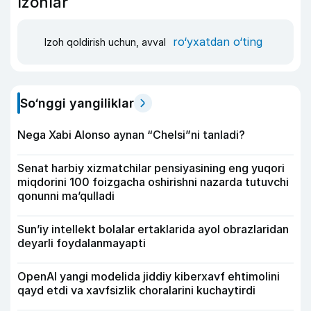
Izohlar
ro‘yxatdan o‘ting
Izoh qoldirish uchun, avval
So‘nggi yangiliklar
Nega Xabi Alonso aynan “Chelsi”ni tanladi?
Senat harbiy xizmatchilar pensiyasining eng yuqori
miqdorini 100 foizgacha oshirishni nazarda tutuvchi
qonunni ma’qulladi
Sun’iy intellekt bolalar ertaklarida ayol obrazlaridan
deyarli foydalanmayapti
OpenAI yangi modelida jiddiy kiberxavf ehtimolini
qayd etdi va xavfsizlik choralarini kuchaytirdi