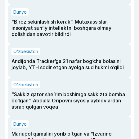
Dunyo
“Biroz sekinlashish kerak”. Mutaxassislar
insoniyat sun’iy intellektni boshqara olmay
qolishidan xavotir bildirdi
O‘zbekiston
Andijonda Tracker’ga 21 nafar bog‘cha bolasini
joylab, YTH sodir etgan ayolga sud hukmi o‘qildi
O‘zbekiston
“Sakkiz qator she’rim boshimga sakkizta bomba
bo‘lgan”. Abdulla Oripovni siyosiy ayblovlardan
asrab qolgan voqea
Dunyo
Mariupol qamalini yorib oʻtgan va “Izvarino