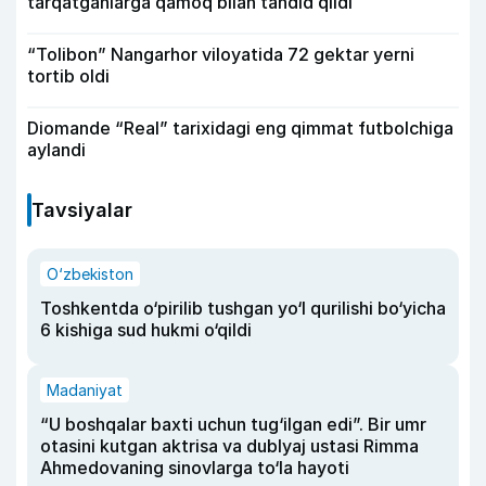
tarqatganlarga qamoq bilan tahdid qildi
“Tolibon” Nangarhor viloyatida 72 gektar yerni
tortib oldi
Diomande “Real” tarixidagi eng qimmat futbolchiga
aylandi
Tavsiyalar
O‘zbekiston
Toshkentda o‘pirilib tushgan yo‘l qurilishi bo‘yicha
6 kishiga sud hukmi o‘qildi
Madaniyat
“U boshqalar baxti uchun tug‘ilgan edi”. Bir umr
otasini kutgan aktrisa va dublyaj ustasi Rimma
Ahmedovaning sinovlarga to‘la hayoti