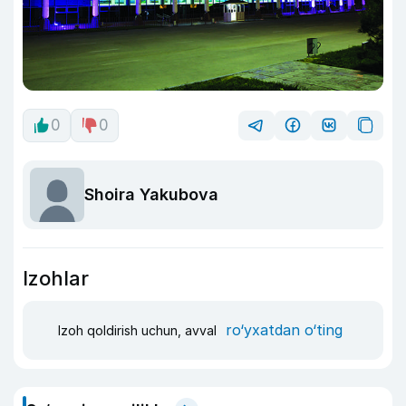
0
0
Shoira Yakubova
Izohlar
ro‘yxatdan o‘ting
Izoh qoldirish uchun, avval