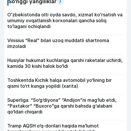
So‘nggi yangiliklar
Oʻzbekistonda olti oyda savdo, xizmat koʻrsatish va
umumiy ovqatlanish korxonalari qancha soliq
toʻlagani ochiqlandi
Vinisius “Real” bilan uzoq muddatli shartnoma
imzoladi
Husiylar hukumat kuchlariga qarshi raketalar uchirdi,
kamida 30 kishi halok bo‘ldi
Toshkentda Kichik halqa avtomobil yo‘lining bir
qismi to‘rt kunga yopildi (xarita)
Superliga. “So‘g‘diyona” “Andijon”ni mag‘lub etdi,
“Paxtakor” “Buxoro”ga qarshi bahsda g‘alabani
qo‘ldan chiqardi
Tramp AQSH o‘q-dorilari haqida ma’lumot