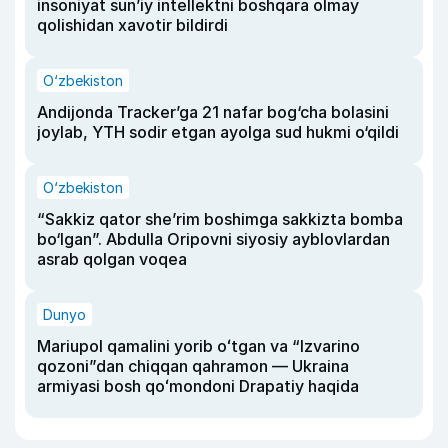
insoniyat sun’iy intellektni boshqara olmay
qolishidan xavotir bildirdi
O‘zbekiston
Andijonda Tracker’ga 21 nafar bog‘cha bolasini
joylab, YTH sodir etgan ayolga sud hukmi o‘qildi
O‘zbekiston
“Sakkiz qator she’rim boshimga sakkizta bomba
bo‘lgan”. Abdulla Oripovni siyosiy ayblovlardan
asrab qolgan voqea
Dunyo
Mariupol qamalini yorib oʻtgan va “Izvarino
qozoni”dan chiqqan qahramon — Ukraina
armiyasi bosh qoʻmondoni Drapatiy haqida