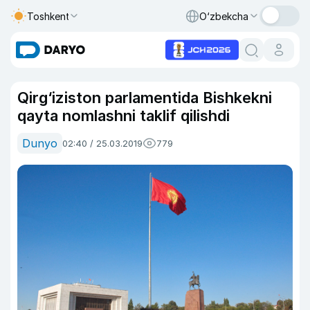
Toshkent
O‘zbekcha
Qirg‘iziston parlamentida Bishkekni
qayta nomlashni taklif qilishdi
Dunyo
02:40 / 25.03.2019
779