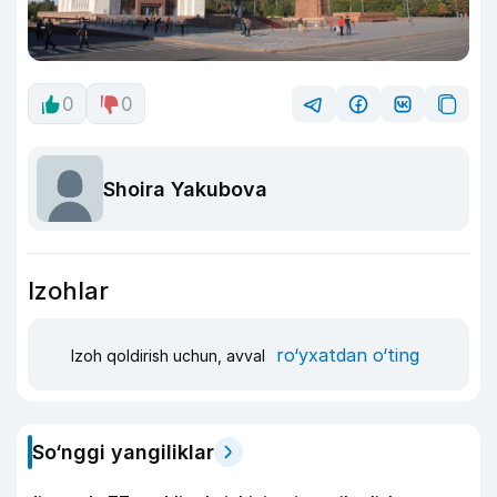
0
0
Shoira Yakubova
Izohlar
ro‘yxatdan o‘ting
Izoh qoldirish uchun, avval
So‘nggi yangiliklar