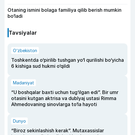
Otaning ismini bolaga familiya qilib berish mumkin
bo‘ladi
Tavsiyalar
O‘zbekiston
Toshkentda o‘pirilib tushgan yo‘l qurilishi bo‘yicha
6 kishiga sud hukmi o‘qildi
Madaniyat
“U boshqalar baxti uchun tug‘ilgan edi”. Bir umr
otasini kutgan aktrisa va dublyaj ustasi Rimma
Ahmedovaning sinovlarga to‘la hayoti
Dunyo
“Biroz sekinlashish kerak”. Mutaxassislar