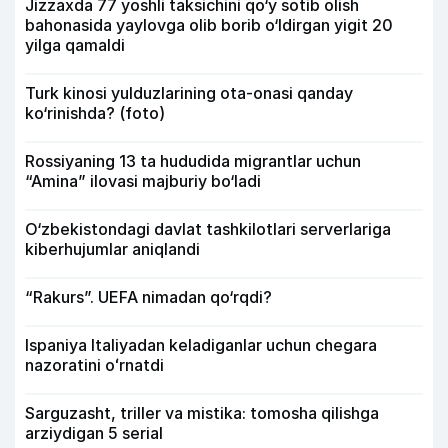
Jizzaxda 77 yoshli taksichini qo‘y sotib olish
bahonasida yaylovga olib borib o‘ldirgan yigit 20
yilga qamaldi
Turk kinosi yulduzlarining ota-onasi qanday
ko‘rinishda? (foto)
Rossiyaning 13 ta hududida migrantlar uchun
“Amina” ilovasi majburiy bo‘ladi
O‘zbekistondagi davlat tashkilotlari serverlariga
kiberhujumlar aniqlandi
“Rakurs”. UEFA nimadan qo‘rqdi?
Ispaniya Italiyadan keladiganlar uchun chegara
nazoratini oʻrnatdi
Sarguzasht, triller va mistika: tomosha qilishga
arziydigan 5 serial