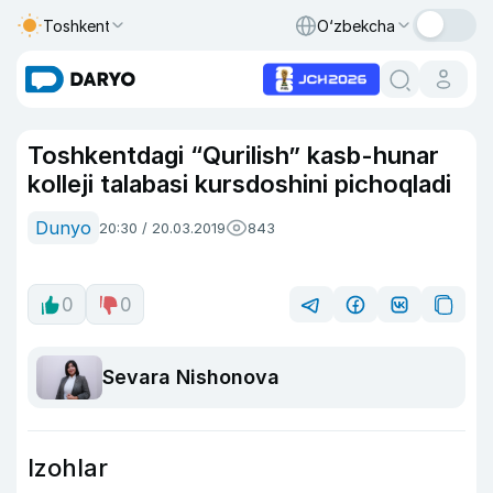
Toshkent
O‘zbekcha
Toshkentdagi “Qurilish” kasb-hunar
kolleji talabasi kursdoshini pichoqladi
Dunyo
20:30 / 20.03.2019
843
0
0
Sevara Nishonova
Izohlar