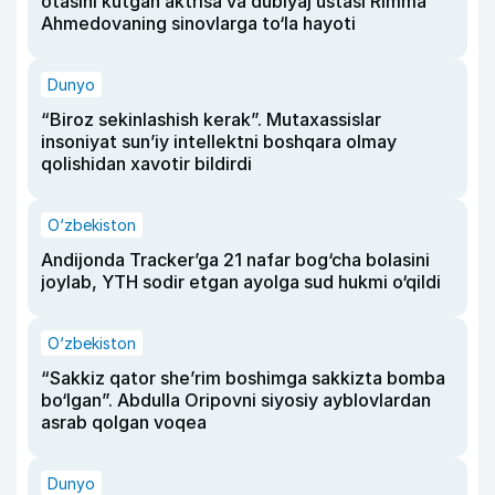
otasini kutgan aktrisa va dublyaj ustasi Rimma
Ahmedovaning sinovlarga to‘la hayoti
Dunyo
“Biroz sekinlashish kerak”. Mutaxassislar
insoniyat sun’iy intellektni boshqara olmay
qolishidan xavotir bildirdi
O‘zbekiston
Andijonda Tracker’ga 21 nafar bog‘cha bolasini
joylab, YTH sodir etgan ayolga sud hukmi o‘qildi
O‘zbekiston
“Sakkiz qator she’rim boshimga sakkizta bomba
bo‘lgan”. Abdulla Oripovni siyosiy ayblovlardan
asrab qolgan voqea
Dunyo