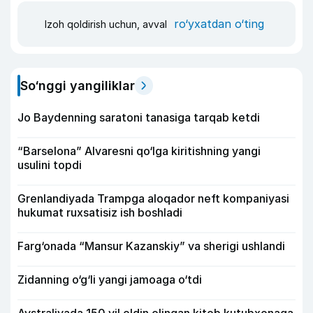
ro‘yxatdan o‘ting
Izoh qoldirish uchun, avval
So‘nggi yangiliklar
Jo Baydenning saratoni tanasiga tarqab ketdi
“Barselona” Alvaresni qo‘lga kiritishning yangi
usulini topdi
Grenlandiyada Trampga aloqador neft kompaniyasi
hukumat ruxsatisiz ish boshladi
Farg‘onada “Mansur Kazanskiy” va sherigi ushlandi
Zidanning o‘g‘li yangi jamoaga o‘tdi
Avstraliyada 150 yil oldin olingan kitob kutubxonaga