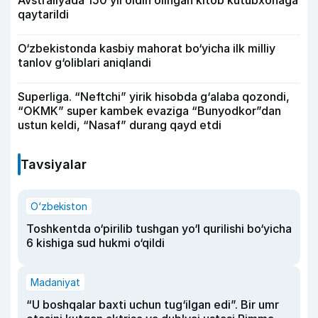
qaytarildi
O‘zbekistonda kasbiy mahorat bo‘yicha ilk milliy
tanlov g‘oliblari aniqlandi
Superliga. “Neftchi” yirik hisobda g‘alaba qozondi,
“OKMK” super kambek evaziga “Bunyodkor”dan
ustun keldi, “Nasaf” durang qayd etdi
Tavsiyalar
O‘zbekiston
Toshkentda o‘pirilib tushgan yo‘l qurilishi bo‘yicha
6 kishiga sud hukmi o‘qildi
Madaniyat
“U boshqalar baxti uchun tug‘ilgan edi”. Bir umr