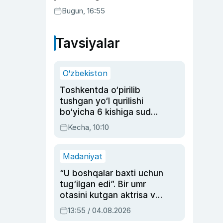
buning sababini tushuntirdi
Bugun, 16:55
Tavsiyalar
O‘zbekiston
Toshkentda o‘pirilib
tushgan yo‘l qurilishi
bo‘yicha 6 kishiga sud
hukmi o‘qildi
Kecha, 10:10
Madaniyat
“U boshqalar baxti uchun
tug‘ilgan edi”. Bir umr
otasini kutgan aktrisa va
dublyaj ustasi Rimma
13:55 / 04.08.2026
Ahmedovaning