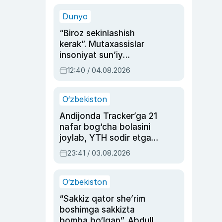
sinovlarga to‘la hayoti
Dunyo
“Biroz sekinlashish
kerak”. Mutaxassislar
insoniyat sun’iy
intellektni boshqara
12:40 / 04.08.2026
olmay qolishidan xavotir
bildirdi
O‘zbekiston
Andijonda Tracker’ga 21
nafar bog‘cha bolasini
joylab, YTH sodir etgan
ayolga sud hukmi o‘qildi
23:41 / 03.08.2026
O‘zbekiston
“Sakkiz qator she’rim
boshimga sakkizta
bomba bo‘lgan”. Abdulla