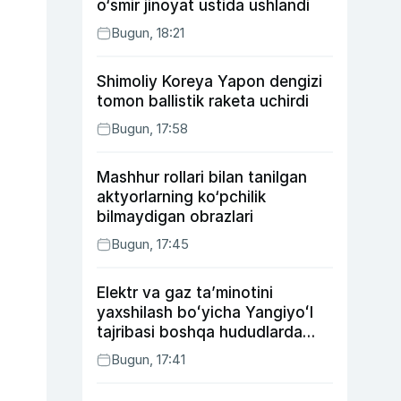
o‘smir jinoyat ustida ushlandi
Bugun, 18:21
Shimoliy Koreya Yapon dengizi
tomon ballistik raketa uchirdi
Bugun, 17:58
Mashhur rollari bilan tanilgan
aktyorlarning ko‘pchilik
bilmaydigan obrazlari
Bugun, 17:45
Elektr va gaz taʼminotini
yaxshilash boʻyicha Yangiyoʻl
tajribasi boshqa hududlarda
ham joriy etiladi
Bugun, 17:41