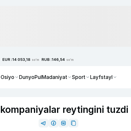
EUR :
RUB :
14 053,18
146,54
so'm
so'm
 Osiyo
Dunyo
Pul
Madaniyat
Sport
Layfstayl
kompaniyalar reytingini tuzdi