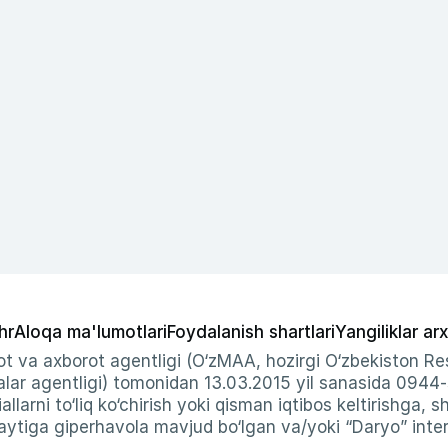
hr
Aloqa ma'lumotlari
Foydalanish shartlari
Yangiliklar arx
t va axborot agentligi (O‘zMAA, hozirgi O‘zbekiston Res
ar agentligi) tomonidan 13.03.2015 yil sanasida 0944
allarni to‘liq ko‘chirish yoki qisman iqtibos keltirishga, 
ytiga giperhavola mavjud bo‘lgan va/yoki “Daryo” intern