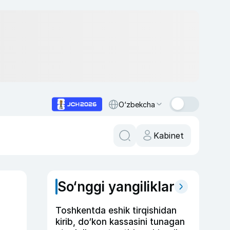
O‘zbekcha
Kabinet
So‘nggi yangiliklar
Toshkentda eshik tirqishidan
kirib, do‘kon kassasini tunagan