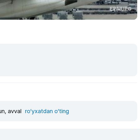
un, avval
ro‘yxatdan o‘ting