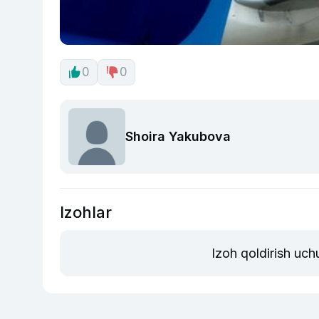
0
0
Shoira Yakubova
Izohlar
Izoh qoldirish uch