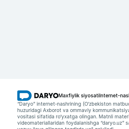
Maxfiylik siyosati
Internet-nas
“Daryo” internet-nashrining (O‘zbekiston matbuo
huzuridagi Axborot va ommaviy kommunikatsiyal
vositasi sifatida ro‘yxatga olingan. Matnli materi
videomateriallaridan foydalanishga “daryo.uz” sa