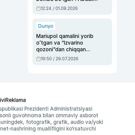
Oripovni siyosiy
12:24 / 01.08.2026
ayblovlardan asrab
qolgan voqea
Dunyo
Mariupol qamalini yorib
oʻtgan va “Izvarino
qozoni”dan chiqqan
qahramon — Ukraina
19:50 / 29.07.2026
armiyasi bosh
qoʻmondoni Drapatiy
haqida
ivi
Reklama
publikasi Prezidenti Administratsiyasi
-sonli guvohnoma bilan ommaviy axborot
shuningdek, fotografik, grafik, audio va/yoki
et-nashrining muallifligini ko‘rsatuvchi