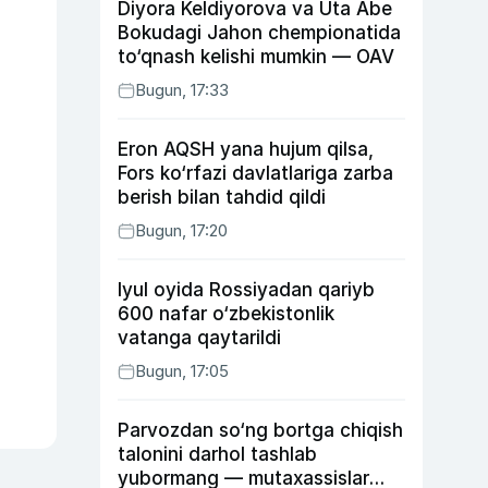
Diyora Keldiyorova va Uta Abe
Bokudagi Jahon chempionatida
to‘qnash kelishi mumkin — OAV
Bugun, 17:33
Eron AQSH yana hujum qilsa,
Fors ko‘rfazi davlatlariga zarba
berish bilan tahdid qildi
Bugun, 17:20
Iyul oyida Rossiyadan qariyb
600 nafar o‘zbekistonlik
vatanga qaytarildi
Bugun, 17:05
Parvozdan so‘ng bortga chiqish
talonini darhol tashlab
yubormang — mutaxassislar