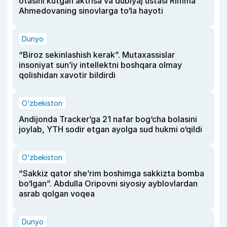
otasini kutgan aktrisa va dublyaj ustasi Rimma
Ahmedovaning sinovlarga to‘la hayoti
Dunyo
“Biroz sekinlashish kerak”. Mutaxassislar
insoniyat sun’iy intellektni boshqara olmay
qolishidan xavotir bildirdi
O‘zbekiston
Andijonda Tracker’ga 21 nafar bog‘cha bolasini
joylab, YTH sodir etgan ayolga sud hukmi o‘qildi
O‘zbekiston
“Sakkiz qator she’rim boshimga sakkizta bomba
bo‘lgan”. Abdulla Oripovni siyosiy ayblovlardan
asrab qolgan voqea
Dunyo