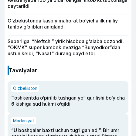
qaytarildi
O‘zbekistonda kasbiy mahorat bo‘yicha ilk milliy
tanlov g‘oliblari aniqlandi
Superliga. “Neftchi” yirik hisobda g‘alaba qozondi,
“OKMK” super kambek evaziga “Bunyodkor”dan
ustun keldi, “Nasaf” durang qayd etdi
Tavsiyalar
O‘zbekiston
Toshkentda o‘pirilib tushgan yo‘l qurilishi bo‘yicha
6 kishiga sud hukmi o‘qildi
Madaniyat
“U boshqalar baxti uchun tug‘ilgan edi”. Bir umr