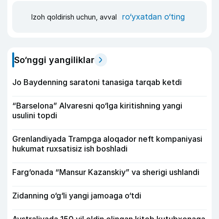
ro‘yxatdan o‘ting
Izoh qoldirish uchun, avval
So‘nggi yangiliklar
Jo Baydenning saratoni tanasiga tarqab ketdi
“Barselona” Alvaresni qo‘lga kiritishning yangi
usulini topdi
Grenlandiyada Trampga aloqador neft kompaniyasi
hukumat ruxsatisiz ish boshladi
Farg‘onada “Mansur Kazanskiy” va sherigi ushlandi
Zidanning o‘g‘li yangi jamoaga o‘tdi
Avstraliyada 150 yil oldin olingan kitob kutubxonaga