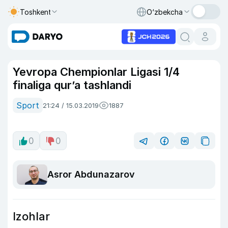
Toshkent
O‘zbekcha
Yevropa Chempionlar Ligasi 1/4
finaliga qur’a tashlandi
Sport
21:24 / 15.03.2019
1887
0
0
Asror Abdunazarov
Izohlar