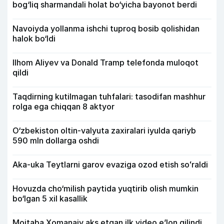
bog‘liq sharmandali holat bo‘yicha bayonot berdi
Navoiyda yollanma ishchi tuproq bosib qolishidan
halok bo‘ldi
Ilhom Aliyev va Donald Tramp telefonda muloqot
qildi
Taqdirning kutilmagan tuhfalari: tasodifan mashhur
rolga ega chiqqan 8 aktyor
O‘zbekiston oltin-valyuta zaxiralari iyulda qariyb
590 mln dollarga oshdi
Aka-uka Teytlarni garov evaziga ozod etish soʻraldi
Hovuzda cho‘milish paytida yuqtirib olish mumkin
bo‘lgan 5 xil kasallik
Mojtaba Xomanaiy aks etgan ilk video e’lon qilindi