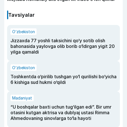
Tavsiyalar
O‘zbekiston
Jizzaxda 77 yoshli taksichini qo‘y sotib olish
bahonasida yaylovga olib borib o‘ldirgan yigit 20
yilga qamaldi
O‘zbekiston
Toshkentda o‘pirilib tushgan yo‘l qurilishi bo‘yicha
6 kishiga sud hukmi o‘qildi
Madaniyat
“U boshqalar baxti uchun tug‘ilgan edi”. Bir umr
otasini kutgan aktrisa va dublyaj ustasi Rimma
Ahmedovaning sinovlarga to‘la hayoti