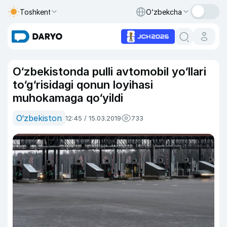
Toshkent
O‘zbekcha
O‘zbekistonda pulli avtomobil yo‘llari
to‘g‘risidagi qonun loyihasi
muhokamaga qo‘yildi
O‘zbekiston
12:45 / 15.03.2019
733