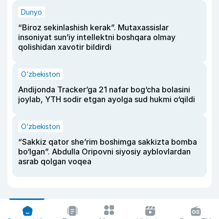
Dunyo
“Biroz sekinlashish kerak”. Mutaxassislar
insoniyat sun’iy intellektni boshqara olmay
qolishidan xavotir bildirdi
O‘zbekiston
Andijonda Tracker’ga 21 nafar bog‘cha bolasini
joylab, YTH sodir etgan ayolga sud hukmi o‘qildi
O‘zbekiston
“Sakkiz qator she’rim boshimga sakkizta bomba
bo‘lgan”. Abdulla Oripovni siyosiy ayblovlardan
asrab qolgan voqea