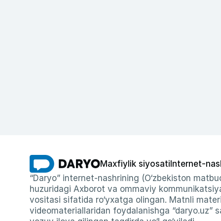
Maxfiylik siyosati
Internet-nas
“Daryo” internet-nashrining (O‘zbekiston matbuo
huzuridagi Axborot va ommaviy kommunikatsiyal
vositasi sifatida ro‘yxatga olingan. Matnli materi
videomateriallaridan foydalanishga “daryo.uz” sa