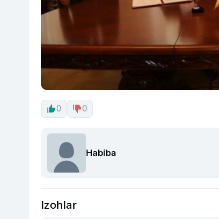
0
0
Habiba
Izohlar