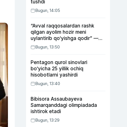
tushdi
Bugun, 14:05
“Avval raqqosalardan rashk
qilgan ayolim hozir meni
uylantirib qo‘yishga qodir” —
Anvar Sobirov davlat ishidagi
Bugun, 13:50
faoliyati va o‘g‘il tarbiyasidagi
xatosi haqida gapirdi
Pentagon qurol sinovlari
bo‘yicha 25 yillik ochiq
hisobotlarni yashirdi
Bugun, 13:40
Bibisora Assaubayeva
Samarqanddagi olimpiadada
ishtirok etadi
Bugun, 13:29