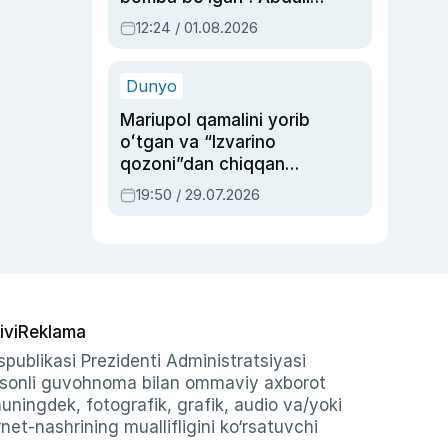
Oripovni siyosiy
12:24 / 01.08.2026
ayblovlardan asrab
qolgan voqea
Dunyo
Mariupol qamalini yorib
oʻtgan va “Izvarino
qozoni”dan chiqqan
qahramon — Ukraina
19:50 / 29.07.2026
armiyasi bosh
qoʻmondoni Drapatiy
haqida
ivi
Reklama
publikasi Prezidenti Administratsiyasi
-sonli guvohnoma bilan ommaviy axborot
shuningdek, fotografik, grafik, audio va/yoki
et-nashrining muallifligini ko‘rsatuvchi