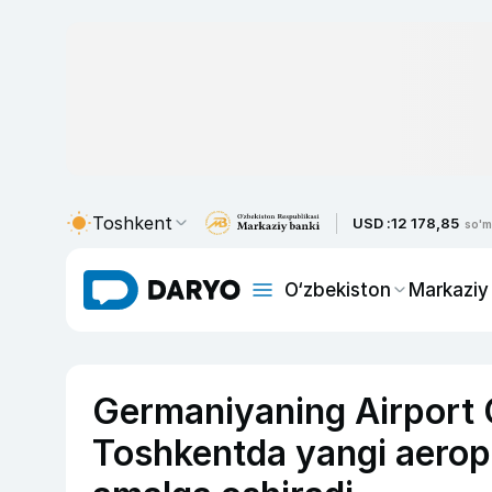
Toshkent
USD :
12 178,85
so'm
O‘zbekiston
Markaziy
Germaniyaning Airport 
Toshkentda yangi aeropo