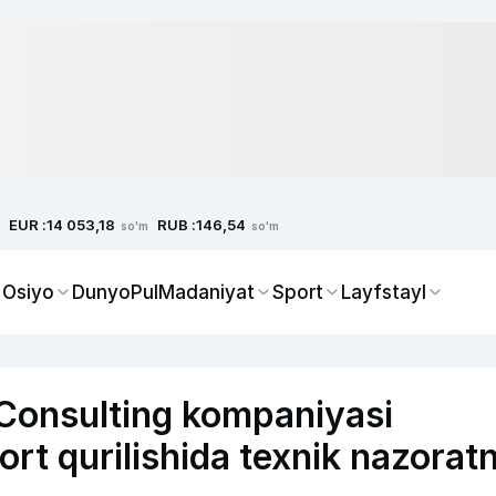
EUR :
RUB :
14 053,18
146,54
so'm
so'm
 Osiyo
Dunyo
Pul
Madaniyat
Sport
Layfstayl
Consulting kompaniyasi
rt qurilishida texnik nazoratn