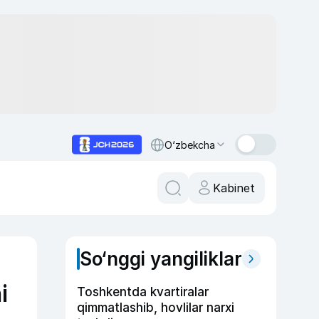
O‘zbekcha
Kabinet
So‘nggi yangiliklar
i
Toshkentda kvartiralar
qimmatlashib, hovlilar narxi