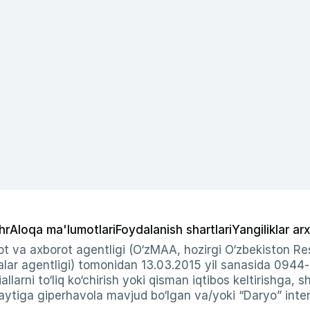
hr
Aloqa ma'lumotlari
Foydalanish shartlari
Yangiliklar arx
t va axborot agentligi (O‘zMAA, hozirgi O‘zbekiston Res
ar agentligi) tomonidan 13.03.2015 yil sanasida 0944
allarni to‘liq ko‘chirish yoki qisman iqtibos keltirishga, 
ytiga giperhavola mavjud bo‘lgan va/yoki “Daryo” intern