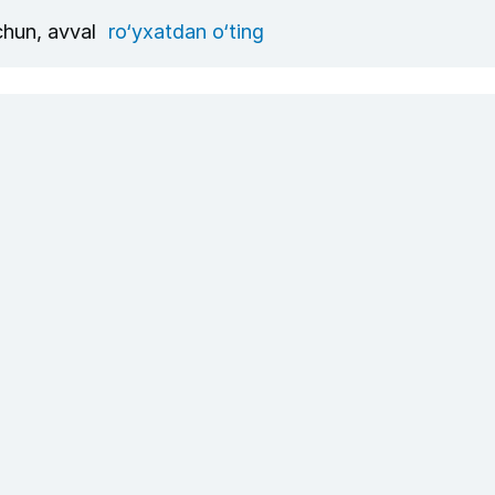
uchun, avval
ro‘yxatdan o‘ting