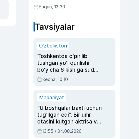
Bugun, 12:30
Tavsiyalar
O‘zbekiston
Toshkentda o‘pirilib
tushgan yo‘l qurilishi
bo‘yicha 6 kishiga sud
hukmi o‘qildi
Kecha, 10:10
Madaniyat
“U boshqalar baxti uchun
tug‘ilgan edi”. Bir umr
otasini kutgan aktrisa va
dublyaj ustasi Rimma
13:55 / 04.08.2026
Ahmedovaning