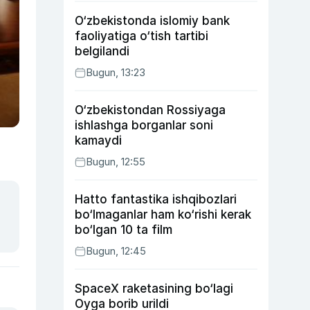
O‘zbekistonda islomiy bank
faoliyatiga o‘tish tartibi
belgilandi
Bugun, 13:23
O‘zbekistondan Rossiyaga
ishlashga borganlar soni
kamaydi
Bugun, 12:55
Hatto fantastika ishqibozlari
bo‘lmaganlar ham ko‘rishi kerak
bo‘lgan 10 ta film
Bugun, 12:45
SpaceX raketasining bo‘lagi
Oyga borib urildi