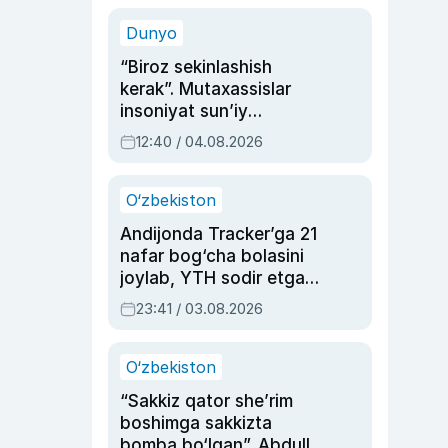
sinovlarga to‘la hayoti
Dunyo
“Biroz sekinlashish
kerak”. Mutaxassislar
insoniyat sun’iy
intellektni boshqara
12:40 / 04.08.2026
olmay qolishidan xavotir
bildirdi
O‘zbekiston
Andijonda Tracker’ga 21
nafar bog‘cha bolasini
joylab, YTH sodir etgan
ayolga sud hukmi o‘qildi
23:41 / 03.08.2026
O‘zbekiston
“Sakkiz qator she’rim
boshimga sakkizta
bomba bo‘lgan”. Abdulla