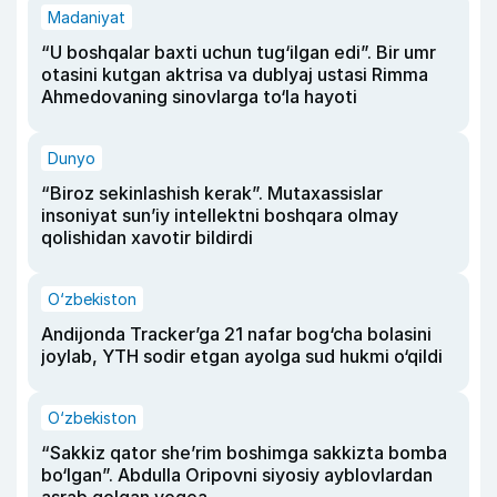
Madaniyat
“U boshqalar baxti uchun tug‘ilgan edi”. Bir umr
otasini kutgan aktrisa va dublyaj ustasi Rimma
Ahmedovaning sinovlarga to‘la hayoti
Dunyo
“Biroz sekinlashish kerak”. Mutaxassislar
insoniyat sun’iy intellektni boshqara olmay
qolishidan xavotir bildirdi
O‘zbekiston
Andijonda Tracker’ga 21 nafar bog‘cha bolasini
joylab, YTH sodir etgan ayolga sud hukmi o‘qildi
O‘zbekiston
“Sakkiz qator she’rim boshimga sakkizta bomba
bo‘lgan”. Abdulla Oripovni siyosiy ayblovlardan