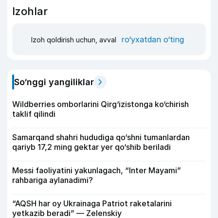
Izohlar
ro‘yxatdan o‘ting
Izoh qoldirish uchun, avval
So‘nggi yangiliklar
Wildberries omborlarini Qirg‘izistonga ko‘chirish
taklif qilindi
Samarqand shahri hududiga qo‘shni tumanlardan
qariyb 17,2 ming gektar yer qo‘shib beriladi
Messi faoliyatini yakunlagach, “Inter Mayami”
rahbariga aylanadimi?
“AQSH har oy Ukrainaga Patriot raketalarini
yetkazib beradi” — Zelenskiy