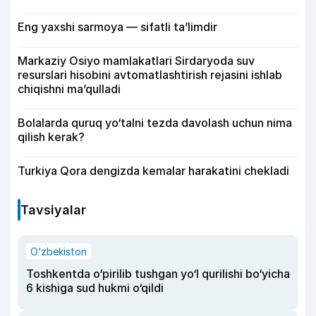
Eng yaxshi sarmoya — sifatli ta’limdir
Markaziy Osiyo mamlakatlari Sirdaryoda suv
resurslari hisobini avtomatlashtirish rejasini ishlab
chiqishni ma’qulladi
Bolalarda quruq yo‘talni tezda davolash uchun nima
qilish kerak?
Turkiya Qora dengizda kemalar harakatini chekladi
Tavsiyalar
O‘zbekiston
Toshkentda o‘pirilib tushgan yo‘l qurilishi bo‘yicha
6 kishiga sud hukmi o‘qildi