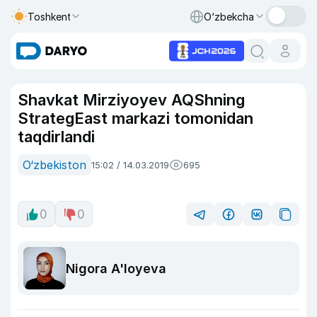
Toshkent
O‘zbekcha
Shavkat Mirziyoyev AQShning
StrategEast markazi tomonidan
taqdirlandi
O‘zbekiston
15:02 / 14.03.2019
695
0
0
Nigora A'loyeva