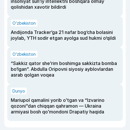
insoniyat sun’iy intellektni boshqara olmay
qolishidan xavotir bildirdi
O‘zbekiston
Andijonda Tracker’ga 21 nafar bog‘cha bolasini
joylab, YTH sodir etgan ayolga sud hukmi o‘qildi
O‘zbekiston
“Sakkiz qator she’rim boshimga sakkizta bomba
bo‘lgan”. Abdulla Oripovni siyosiy ayblovlardan
asrab qolgan voqea
Dunyo
Mariupol qamalini yorib oʻtgan va “Izvarino
qozoni”dan chiqqan qahramon — Ukraina
armiyasi bosh qoʻmondoni Drapatiy haqida