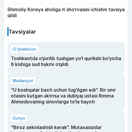
Shimoliy Koreya aholiga it sho‘rvasini ichishni tavsiya
qildi
Tavsiyalar
O‘zbekiston
Toshkentda o‘pirilib tushgan yo‘l qurilishi bo‘yicha
6 kishiga sud hukmi o‘qildi
Madaniyat
“U boshqalar baxti uchun tug‘ilgan edi”. Bir umr
otasini kutgan aktrisa va dublyaj ustasi Rimma
Ahmedovaning sinovlarga to‘la hayoti
Dunyo
“Biroz sekinlashish kerak”. Mutaxassislar