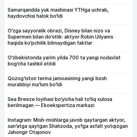
Samarqandda yuk mashinasi YTHga uchrab,
haydovchisi halok bo‘ldi
O‘zga sayyoralik obrazi, Disney bilan nizo va
Supermen bilan do‘stlik: aktyor Robin Uilyams
haqida ko‘pchilik bilmaydigan faktlar
O‘zbekistonda yarim yilda 700 ta yangi nodavlat
bog‘cha tashkil etildi
Qozog‘iston terma jamoasining yangi bosh
murabbiyi ma’lum bo‘ldi
Sea Breeze loyihasi bo‘yicha hali to‘liq xulosa
berilmagan — Ekoekspertiza markazi
Instagram: Mish-mishlarga javob qaytargan aktyor,
san’atga qaytgan Shahzoda, yo‘lga asfalt yotqizgan
Jahongir Otajonov