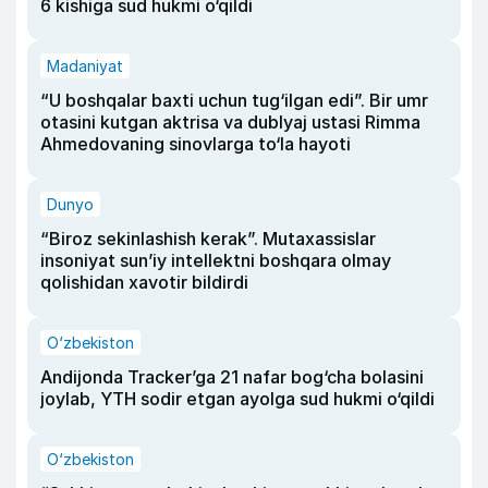
6 kishiga sud hukmi o‘qildi
Madaniyat
“U boshqalar baxti uchun tug‘ilgan edi”. Bir umr
otasini kutgan aktrisa va dublyaj ustasi Rimma
Ahmedovaning sinovlarga to‘la hayoti
Dunyo
“Biroz sekinlashish kerak”. Mutaxassislar
insoniyat sun’iy intellektni boshqara olmay
qolishidan xavotir bildirdi
O‘zbekiston
Andijonda Tracker’ga 21 nafar bog‘cha bolasini
joylab, YTH sodir etgan ayolga sud hukmi o‘qildi
O‘zbekiston