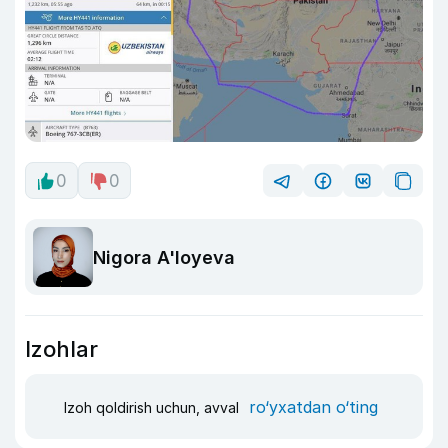
0
0
Nigora A'loyeva
Izohlar
ro‘yxatdan o‘ting
Izoh qoldirish uchun, avval