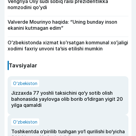
Vengriya Oliy sudi sobiq raisi prezidentlikka
nomzodini qoʻydi
Valverde Mourinyo haqida: “Uning bunday inson
ekanini kutmagan edim”
Oʻzbekistonda xizmat koʻrsatgan kommunal xoʻjaligi
xodimi faxriy unvoni taʼsis etilishi mumkin
Tavsiyalar
O‘zbekiston
Jizzaxda 77 yoshli taksichini qo‘y sotib olish
bahonasida yaylovga olib borib o‘ldirgan yigit 20
yilga qamaldi
O‘zbekiston
Toshkentda o‘pirilib tushgan yo‘l qurilishi bo‘yicha