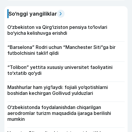
So‘nggi yangiliklar
O‘zbekiston va Qirg‘iziston pensiya to‘lovlari
bo‘yicha kelishuvga erishdi
“Barselona” Rodri uchun “Manchester Siti”ga bir
futbolchisini taklif qildi
“Tolibon” yettita xususiy universitet faoliyatini
to‘xtatib qo‘ydi
Mashhurlar ham yig‘laydi: fojiali yo‘qotishlarni
boshidan kechirgan Gollivud yulduzlari
O‘zbekistonda foydalanishdan chiqarilgan
aerodromlar turizm maqsadida ijaraga berilishi
mumkin