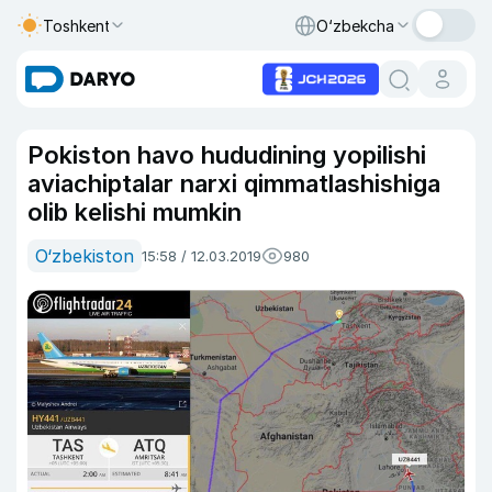
Toshkent
O‘zbekcha
Pokiston havo hududining yopilishi
aviachiptalar narxi qimmatlashishiga
olib kelishi mumkin
O‘zbekiston
15:58 / 12.03.2019
980