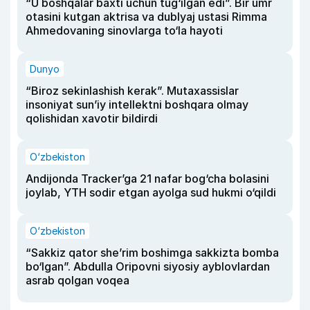
“U boshqalar baxti uchun tug‘ilgan edi”. Bir umr
otasini kutgan aktrisa va dublyaj ustasi Rimma
Ahmedovaning sinovlarga to‘la hayoti
Dunyo
“Biroz sekinlashish kerak”. Mutaxassislar
insoniyat sun’iy intellektni boshqara olmay
qolishidan xavotir bildirdi
O‘zbekiston
Andijonda Tracker’ga 21 nafar bog‘cha bolasini
joylab, YTH sodir etgan ayolga sud hukmi o‘qildi
O‘zbekiston
“Sakkiz qator she’rim boshimga sakkizta bomba
bo‘lgan”. Abdulla Oripovni siyosiy ayblovlardan
asrab qolgan voqea