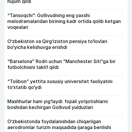
hujum qildi
“Tansoqchi”: Gollivudning eng yaxshi
melodramalaridan birining kadr ortida qolib ketgan
voqealari
O‘zbekiston va Qirg‘iziston pensiya to‘lovlari
bo‘yicha kelishuvga erishdi
“Barselona” Rodri uchun “Manchester Siti”ga bir
futbolchisini taklif qildi
“Tolibon” yettita xususiy universitet faoliyatini
to‘xtatib qo‘ydi
Mashhurlar ham yig‘laydi: fojiali yo‘qotishlarni
boshidan kechirgan Gollivud yulduzlari
O‘zbekistonda foydalanishdan chiqarilgan
aerodromlar turizm maqsadida ijaraga berilishi