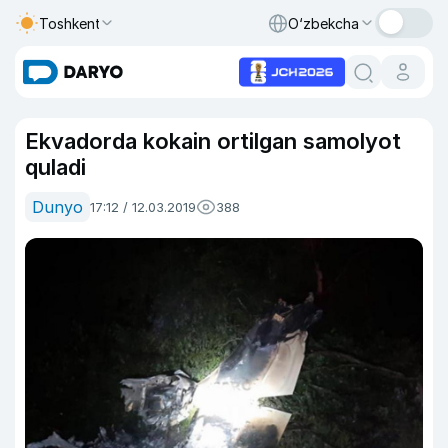
Toshkent
O‘zbekcha
Ekvadorda kokain ortilgan samolyot
quladi
Dunyo
17:12 / 12.03.2019
388