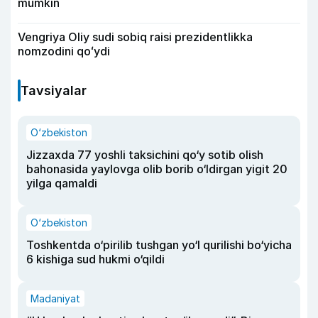
mumkin
Vengriya Oliy sudi sobiq raisi prezidentlikka
nomzodini qoʻydi
Tavsiyalar
O‘zbekiston
Jizzaxda 77 yoshli taksichini qo‘y sotib olish
bahonasida yaylovga olib borib o‘ldirgan yigit 20
yilga qamaldi
O‘zbekiston
Toshkentda o‘pirilib tushgan yo‘l qurilishi bo‘yicha
6 kishiga sud hukmi o‘qildi
Madaniyat