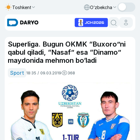
Toshkent
O‘zbekcha
Superliga. Bugun OKMK “Buxoro”ni
qabul qiladi, “Nasaf” esa “Dinamo”
maydonida mehmon bo‘ladi
Sport
18:35 / 09.03.2019
368