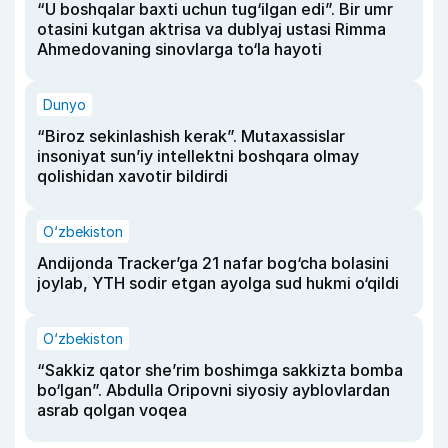
“U boshqalar baxti uchun tug‘ilgan edi”. Bir umr
otasini kutgan aktrisa va dublyaj ustasi Rimma
Ahmedovaning sinovlarga to‘la hayoti
Dunyo
“Biroz sekinlashish kerak”. Mutaxassislar
insoniyat sun’iy intellektni boshqara olmay
qolishidan xavotir bildirdi
O‘zbekiston
Andijonda Tracker’ga 21 nafar bog‘cha bolasini
joylab, YTH sodir etgan ayolga sud hukmi o‘qildi
O‘zbekiston
“Sakkiz qator she’rim boshimga sakkizta bomba
bo‘lgan”. Abdulla Oripovni siyosiy ayblovlardan
asrab qolgan voqea