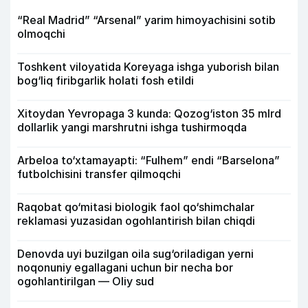
“Real Madrid” “Arsenal” yarim himoyachisini sotib
olmoqchi
Toshkent viloyatida Koreyaga ishga yuborish bilan
bog‘liq firibgarlik holati fosh etildi
Xitoydan Yevropaga 3 kunda: Qozog‘iston 35 mlrd
dollarlik yangi marshrutni ishga tushirmoqda
Arbeloa to‘xtamayapti: “Fulhem” endi “Barselona”
futbolchisini transfer qilmoqchi
Raqobat qo‘mitasi biologik faol qo‘shimchalar
reklamasi yuzasidan ogohlantirish bilan chiqdi
Denovda uyi buzilgan oila sug‘oriladigan yerni
noqonuniy egallagani uchun bir necha bor
ogohlantirilgan — Oliy sud