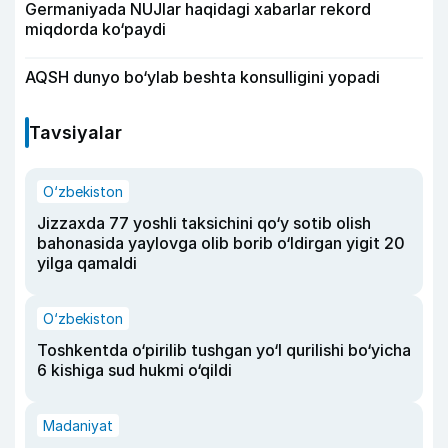
Germaniyada NUJlar haqidagi xabarlar rekord
miqdorda ko‘paydi
AQSH dunyo bo‘ylab beshta konsulligini yopadi
Tavsiyalar
O‘zbekiston
Jizzaxda 77 yoshli taksichini qo‘y sotib olish
bahonasida yaylovga olib borib o‘ldirgan yigit 20
yilga qamaldi
O‘zbekiston
Toshkentda o‘pirilib tushgan yo‘l qurilishi bo‘yicha
6 kishiga sud hukmi o‘qildi
Madaniyat