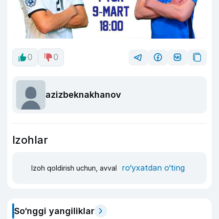
0
0
azizbeknakhanov
Izohlar
ro‘yxatdan o‘ting
Izoh qoldirish uchun, avval
So‘nggi yangiliklar