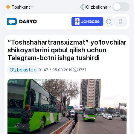
Toshkent
O‘zbekcha
“Toshshahartransxizmat” yo‘lovchilar
shikoyatlarini qabul qilish uchun
Telegram-botni ishga tushirdi
O‘zbekiston
01:47 / 05.03.2019
1751