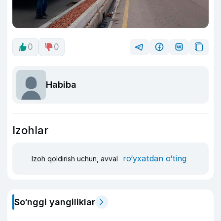
0
0
Habiba
Izohlar
ro‘yxatdan o‘ting
Izoh qoldirish uchun, avval
So‘nggi yangiliklar