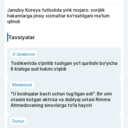
Janubiy Koreya futbolida yirik mojaro: xorijlik
hakamlarga jinsiy xizmatlar ko‘rsatilgani ma’lum
qilindi
Tavsiyalar
O‘zbekiston
Toshkentda o‘pirilib tushgan yo‘l qurilishi bo‘yicha
6 kishiga sud hukmi o‘qildi
Madaniyat
“U boshqalar baxti uchun tug‘ilgan edi”. Bir umr
otasini kutgan aktrisa va dublyaj ustasi Rimma
Ahmedovaning sinovlarga to‘la hayoti
Dunyo