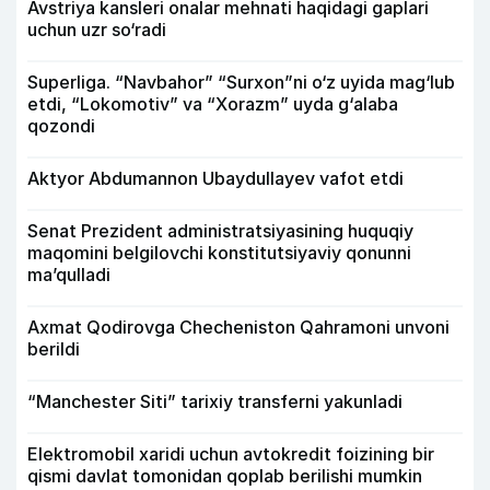
Avstriya kansleri onalar mehnati haqidagi gaplari
uchun uzr so‘radi
Superliga. “Navbahor” “Surxon”ni o‘z uyida mag‘lub
etdi, “Lokomotiv” va “Xorazm” uyda g‘alaba
qozondi
Aktyor Abdu­mannon Ubaydullayev vafot etdi
Senat Prezident administratsiyasining huquqiy
maqomini belgilovchi konstitutsiyaviy qonunni
ma’qulladi
Axmat Qodirovga Checheniston Qahramoni unvoni
berildi
“Manchester Siti” tarixiy transferni yakunladi
Elektromobil xaridi uchun avtokredit foizining bir
qismi davlat tomonidan qoplab berilishi mumkin