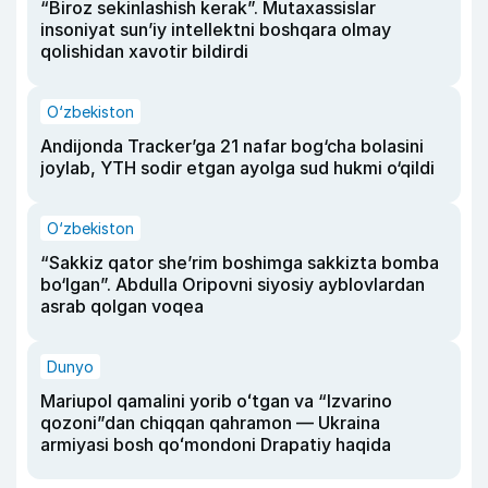
“Biroz sekinlashish kerak”. Mutaxassislar
insoniyat sun’iy intellektni boshqara olmay
qolishidan xavotir bildirdi
O‘zbekiston
Andijonda Tracker’ga 21 nafar bog‘cha bolasini
joylab, YTH sodir etgan ayolga sud hukmi o‘qildi
O‘zbekiston
“Sakkiz qator she’rim boshimga sakkizta bomba
bo‘lgan”. Abdulla Oripovni siyosiy ayblovlardan
asrab qolgan voqea
Dunyo
Mariupol qamalini yorib oʻtgan va “Izvarino
qozoni”dan chiqqan qahramon — Ukraina
armiyasi bosh qoʻmondoni Drapatiy haqida