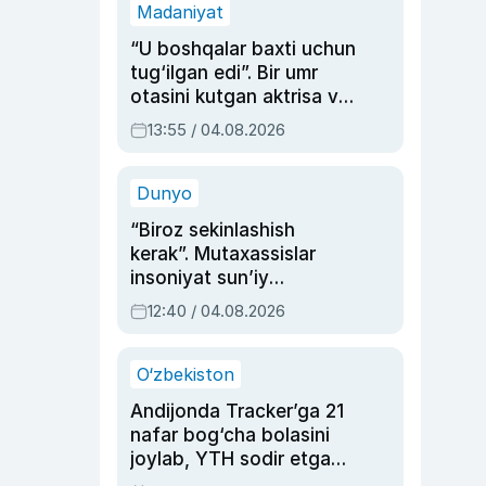
Madaniyat
“U boshqalar baxti uchun
tug‘ilgan edi”. Bir umr
otasini kutgan aktrisa va
dublyaj ustasi Rimma
13:55 / 04.08.2026
Ahmedovaning
sinovlarga to‘la hayoti
Dunyo
“Biroz sekinlashish
kerak”. Mutaxassislar
insoniyat sun’iy
intellektni boshqara
12:40 / 04.08.2026
olmay qolishidan xavotir
bildirdi
O‘zbekiston
Andijonda Tracker’ga 21
nafar bog‘cha bolasini
joylab, YTH sodir etgan
ayolga sud hukmi o‘qildi