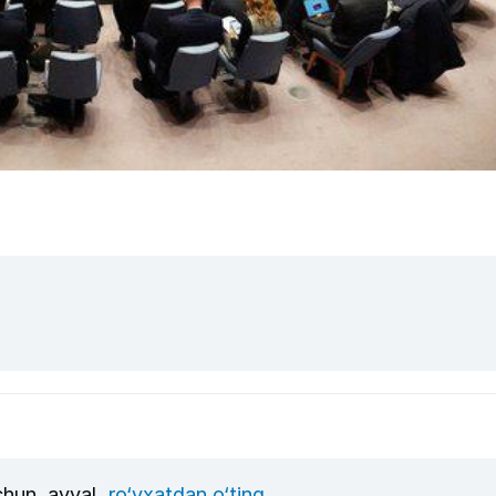
uchun, avval
ro‘yxatdan o‘ting