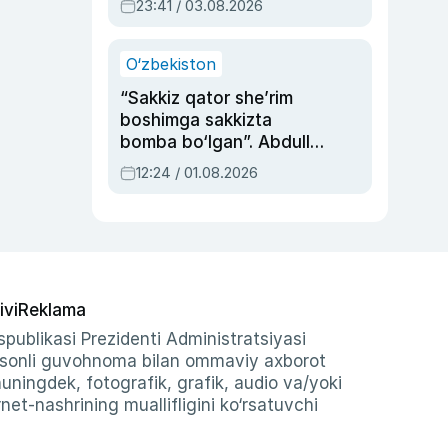
23:41 / 03.08.2026
O‘zbekiston
“Sakkiz qator she’rim
boshimga sakkizta
bomba bo‘lgan”. Abdulla
Oripovni siyosiy
12:24 / 01.08.2026
ayblovlardan asrab
qolgan voqea
ivi
Reklama
publikasi Prezidenti Administratsiyasi
-sonli guvohnoma bilan ommaviy axborot
shuningdek, fotografik, grafik, audio va/yoki
et-nashrining muallifligini ko‘rsatuvchi