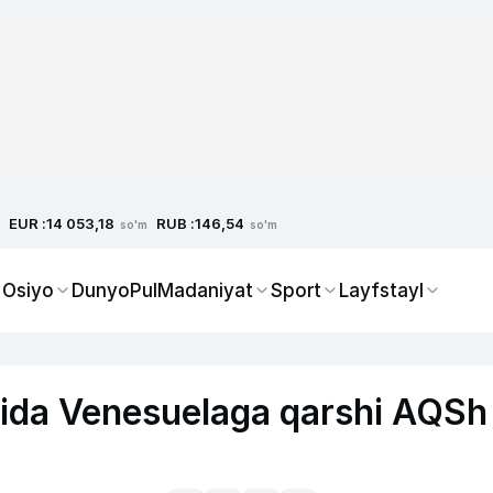
EUR :
RUB :
14 053,18
146,54
so'm
so'm
 Osiyo
Dunyo
Pul
Madaniyat
Sport
Layfstayl
ida Venesuelaga qarshi AQSh