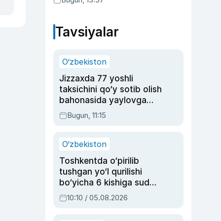
Tavsiyalar
O‘zbekiston
Jizzaxda 77 yoshli
taksichini qo‘y sotib olish
bahonasida yaylovga
olib borib o‘ldirgan yigit
Bugun, 11:15
20 yilga qamaldi
O‘zbekiston
Toshkentda o‘pirilib
tushgan yo‘l qurilishi
bo‘yicha 6 kishiga sud
hukmi o‘qildi
10:10 / 05.08.2026