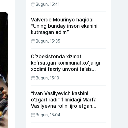
Bugun, 15:41
Valverde Mourinyo haqida:
“Uning bunday inson ekanini
kutmagan edim”
Bugun, 15:35
Oʻzbekistonda xizmat
koʻrsatgan kommunal xoʻjaligi
xodimi faxriy unvoni taʼsis
etilishi mumkin
Bugun, 15:10
“Ivan Vasilyevich kasbini
o‘zgartiradi” filmidagi Marfa
Vasilyevna rolini ijro etgan
aktrisaning taqdiri qanday
Bugun, 15:04
kechdi?