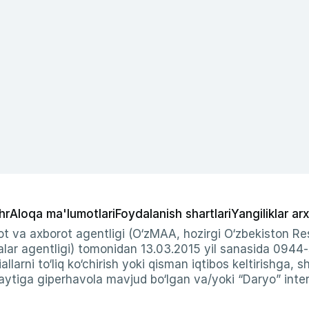
hr
Aloqa ma'lumotlari
Foydalanish shartlari
Yangiliklar arx
t va axborot agentligi (O‘zMAA, hozirgi O‘zbekiston Res
ar agentligi) tomonidan 13.03.2015 yil sanasida 0944
allarni to‘liq ko‘chirish yoki qisman iqtibos keltirishga, 
ytiga giperhavola mavjud bo‘lgan va/yoki “Daryo” intern