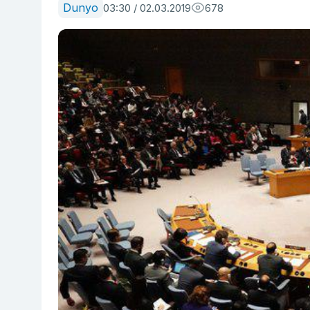
Dunyo
03:30 / 02.03.2019
678