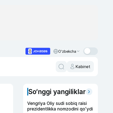
O‘zbekcha
Kabinet
So‘nggi yangiliklar
Vengriya Oliy sudi sobiq raisi
prezidentlikka nomzodini qoʻydi