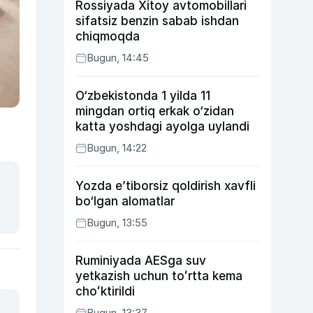
Rossiyada Xitoy avtomobillari
sifatsiz benzin sabab ishdan
chiqmoqda
Bugun, 14:45
O‘zbekistonda 1 yilda 11
mingdan ortiq erkak o‘zidan
katta yoshdagi ayolga uylandi
Bugun, 14:22
Yozda e’tiborsiz qoldirish xavfli
bo‘lgan alomatlar
Bugun, 13:55
Ruminiyada AESga suv
yetkazish uchun toʻrtta kema
choʻktirildi
Bugun, 13:37