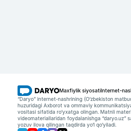
Maxfiylik siyosati
Internet-nas
“Daryo” internet-nashrining (O‘zbekiston matbuo
huzuridagi Axborot va ommaviy kommunikatsiyal
vositasi sifatida ro‘yxatga olingan. Matnli materi
videomateriallaridan foydalanishga “daryo.uz” sa
yozuv ilova qilingan taqdirda yo‘l qo‘yiladi.