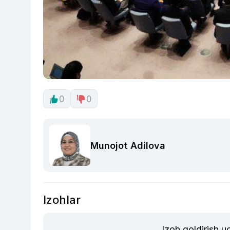
0
0
Munojot Adilova
Izohlar
Izoh qoldirish 