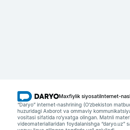
Maxfiylik siyosati
Internet-nas
“Daryo” internet-nashrining (O‘zbekiston matbuo
huzuridagi Axborot va ommaviy kommunikatsiyal
vositasi sifatida ro‘yxatga olingan. Matnli materi
videomateriallaridan foydalanishga “daryo.uz” sa