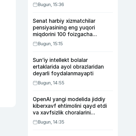
Bugun, 15:36
Senat harbiy xizmatchilar
pensiyasining eng yuqori
miqdorini 100 foizgacha
oshirishni nazarda tutuvchi
Bugun, 15:15
qonunni ma’qulladi
Sun’iy intellekt bolalar
ertaklarida ayol obrazlaridan
deyarli foydalanmayapti
Bugun, 14:55
OpenAI yangi modelida jiddiy
kiberxavf ehtimolini qayd etdi
va xavfsizlik choralarini
kuchaytirdi
Bugun, 14:35