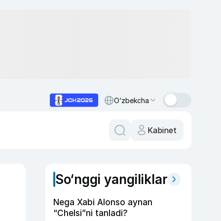
O‘zbekcha
Kabinet
So‘nggi yangiliklar
Nega Xabi Alonso aynan
“Chelsi”ni tanladi?