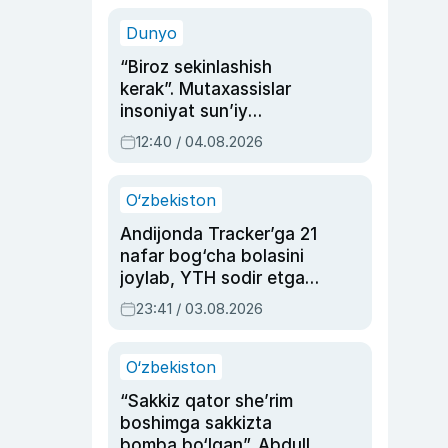
sinovlarga to‘la hayoti
Dunyo
“Biroz sekinlashish
kerak”. Mutaxassislar
insoniyat sun’iy
intellektni boshqara
12:40 / 04.08.2026
olmay qolishidan xavotir
bildirdi
O‘zbekiston
Andijonda Tracker’ga 21
nafar bog‘cha bolasini
joylab, YTH sodir etgan
ayolga sud hukmi o‘qildi
23:41 / 03.08.2026
O‘zbekiston
“Sakkiz qator she’rim
boshimga sakkizta
bomba bo‘lgan”. Abdulla