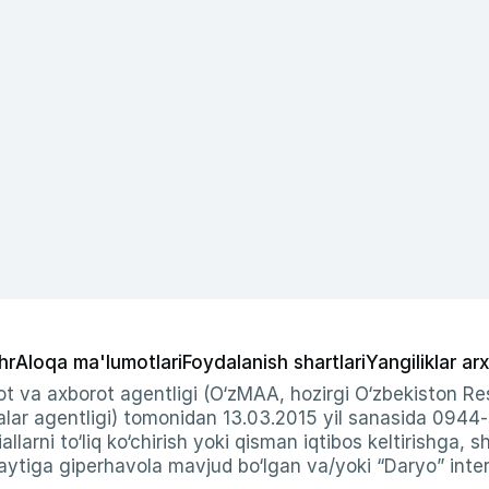
hr
Aloqa ma'lumotlari
Foydalanish shartlari
Yangiliklar arx
t va axborot agentligi (O‘zMAA, hozirgi O‘zbekiston Res
ar agentligi) tomonidan 13.03.2015 yil sanasida 0944
allarni to‘liq ko‘chirish yoki qisman iqtibos keltirishga, 
ytiga giperhavola mavjud bo‘lgan va/yoki “Daryo” intern