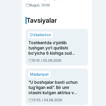
transferga aylandi
Bugun, 13:00
Tavsiyalar
O‘zbekiston
Toshkentda o‘pirilib
tushgan yo‘l qurilishi
bo‘yicha 6 kishiga sud
hukmi o‘qildi
10:10 / 05.08.2026
Madaniyat
“U boshqalar baxti uchun
tug‘ilgan edi”. Bir umr
otasini kutgan aktrisa va
dublyaj ustasi Rimma
13:55 / 04.08.2026
Ahmedovaning