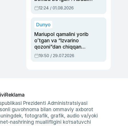
Oripovni siyosiy
12:24 / 01.08.2026
ayblovlardan asrab
qolgan voqea
Dunyo
Mariupol qamalini yorib
oʻtgan va “Izvarino
qozoni”dan chiqqan
qahramon — Ukraina
19:50 / 29.07.2026
armiyasi bosh
qoʻmondoni Drapatiy
haqida
ivi
Reklama
publikasi Prezidenti Administratsiyasi
-sonli guvohnoma bilan ommaviy axborot
shuningdek, fotografik, grafik, audio va/yoki
et-nashrining muallifligini ko‘rsatuvchi