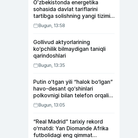
Oʻzbekistonda energetika
sohasida davlat tariflarini
tartibga solishning yangi tizimi
joriy etildi
Bugun, 13:58
Gollivud aktyorlarining
ko‘pchilik bilmaydigan taniqli
qarindoshlari
Bugun, 13:35
Putin o‘tgan yili “halok bo‘lgan”
havo-desant qo‘shinlari
polkovnigi bilan telefon orqali
suhbatlashdi
Bugun, 13:05
“Real Madrid” tarixiy rekord
o‘rnatdi: Yan Diomande Afrika
futbolidagi eng qimmat