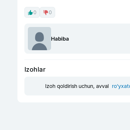
0
0
Habiba
Izohlar
Izoh qoldirish uchun, avval
ro‘yxat