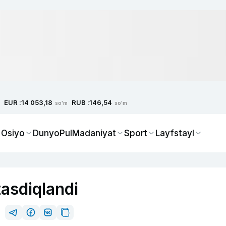
EUR :
RUB :
14 053,18
146,54
so'm
so'm
 Osiyo
Dunyo
Pul
Madaniyat
Sport
Layfstayl
tasdiqlandi