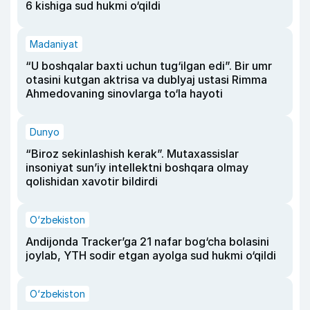
6 kishiga sud hukmi o‘qildi
Madaniyat
“U boshqalar baxti uchun tug‘ilgan edi”. Bir umr
otasini kutgan aktrisa va dublyaj ustasi Rimma
Ahmedovaning sinovlarga to‘la hayoti
Dunyo
“Biroz sekinlashish kerak”. Mutaxassislar
insoniyat sun’iy intellektni boshqara olmay
qolishidan xavotir bildirdi
O‘zbekiston
Andijonda Tracker’ga 21 nafar bog‘cha bolasini
joylab, YTH sodir etgan ayolga sud hukmi o‘qildi
O‘zbekiston