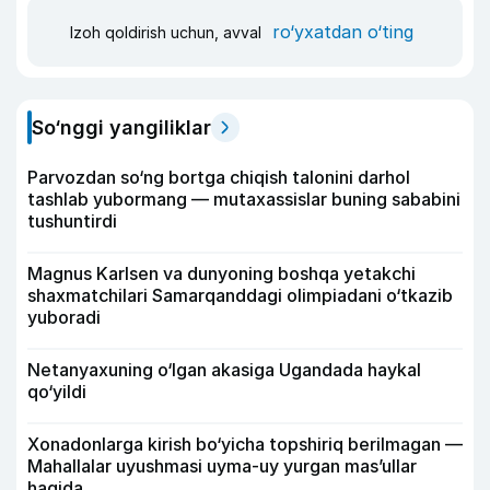
ro‘yxatdan o‘ting
Izoh qoldirish uchun, avval
So‘nggi yangiliklar
Parvozdan so‘ng bortga chiqish talonini darhol
tashlab yubormang — mutaxassislar buning sababini
tushuntirdi
Magnus Karlsen va dunyoning boshqa yetakchi
shaxmatchilari Samarqanddagi olimpiadani o‘tkazib
yuboradi
Netanyaxuning o‘lgan akasiga Ugandada haykal
qo‘yildi
Xonadonlarga kirish bo‘yicha topshiriq berilmagan —
Mahallalar uyushmasi uyma-uy yurgan mas’ullar
haqida