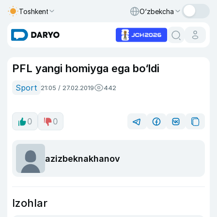
Toshkent
O‘zbekcha
PFL yangi homiyga ega bo‘ldi
Sport
21:05 / 27.02.2019
442
0
0
azizbeknakhanov
Izohlar