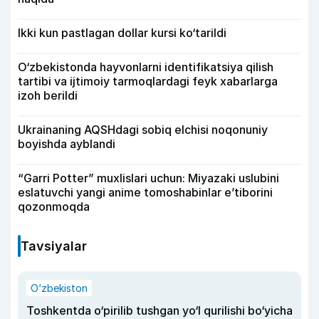
Ikki kun pastlagan dollar kursi ko‘tarildi
O‘zbekistonda hayvonlarni identifikatsiya qilish
tartibi va ijtimoiy tarmoqlardagi feyk xabarlarga
izoh berildi
Ukrainaning AQSHdagi sobiq elchisi noqonuniy
boyishda ayblandi
“Garri Potter” muxlislari uchun: Miyazaki uslubini
eslatuvchi yangi anime tomoshabinlar e’tiborini
qozonmoqda
Tavsiyalar
O‘zbekiston
Toshkentda o‘pirilib tushgan yo‘l qurilishi bo‘yicha