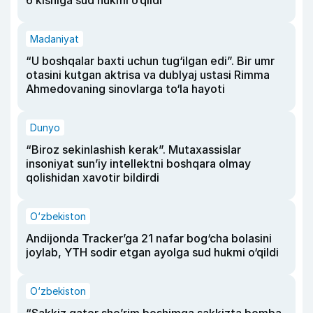
6 kishiga sud hukmi o‘qildi
Madaniyat
“U boshqalar baxti uchun tug‘ilgan edi”. Bir umr
otasini kutgan aktrisa va dublyaj ustasi Rimma
Ahmedovaning sinovlarga to‘la hayoti
Dunyo
“Biroz sekinlashish kerak”. Mutaxassislar
insoniyat sun’iy intellektni boshqara olmay
qolishidan xavotir bildirdi
O‘zbekiston
Andijonda Tracker’ga 21 nafar bog‘cha bolasini
joylab, YTH sodir etgan ayolga sud hukmi o‘qildi
O‘zbekiston