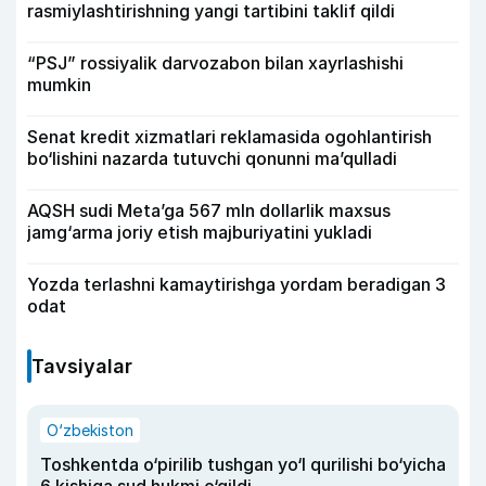
rasmiylashtirishning yangi tartibini taklif qildi
“PSJ” rossiyalik darvozabon bilan xayrlashishi
mumkin
Senat kredit xizmatlari reklamasida ogohlantirish
bo‘lishini nazarda tutuvchi qonunni ma’qulladi
AQSH sudi Meta’ga 567 mln dollarlik maxsus
jamg‘arma joriy etish majburiyatini yukladi
Yozda terlashni kamaytirishga yordam beradigan 3
odat
Tavsiyalar
O‘zbekiston
Toshkentda o‘pirilib tushgan yo‘l qurilishi bo‘yicha