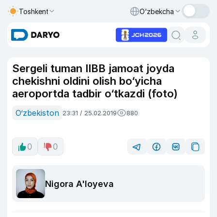
Toshkent
O‘zbekcha
Sergeli tuman IIBB jamoat joyda
chekishni oldini olish bo‘yicha
aeroportda tadbir o‘tkazdi (foto)
O‘zbekiston
23:31 / 25.02.2019
880
0
0
Nigora A'loyeva