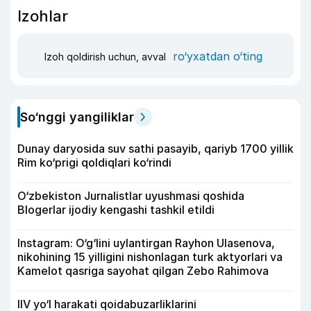
Izohlar
ro‘yxatdan o‘ting
Izoh qoldirish uchun, avval
So‘nggi yangiliklar
Dunay daryosida suv sathi pasayib, qariyb 1700 yillik
Rim ko‘prigi qoldiqlari ko‘rindi
O‘zbekiston Jurnalistlar uyushmasi qoshida
Blogerlar ijodiy kengashi tashkil etildi
Instagram: O‘g‘lini uylantirgan Rayhon Ulasenova,
nikohining 15 yilligini nishonlagan turk aktyorlari va
Kamelot qasriga sayohat qilgan Zebo Rahimova
IIV yo‘l harakati qoidabuzarliklarini