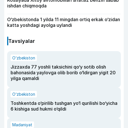
Rossiyada Xitoy avtomobillari sifatsiz benzin sabab
ishdan chiqmoqda
O‘zbekistonda 1 yilda 11 mingdan ortiq erkak o‘zidan
katta yoshdagi ayolga uylandi
Tavsiyalar
O‘zbekiston
Jizzaxda 77 yoshli taksichini qo‘y sotib olish
bahonasida yaylovga olib borib o‘ldirgan yigit 20
yilga qamaldi
O‘zbekiston
Toshkentda o‘pirilib tushgan yo‘l qurilishi bo‘yicha
6 kishiga sud hukmi o‘qildi
Madaniyat