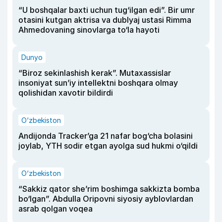
“U boshqalar baxti uchun tug‘ilgan edi”. Bir umr
otasini kutgan aktrisa va dublyaj ustasi Rimma
Ahmedovaning sinovlarga to‘la hayoti
Dunyo
“Biroz sekinlashish kerak”. Mutaxassislar
insoniyat sun’iy intellektni boshqara olmay
qolishidan xavotir bildirdi
O‘zbekiston
Andijonda Tracker’ga 21 nafar bog‘cha bolasini
joylab, YTH sodir etgan ayolga sud hukmi o‘qildi
O‘zbekiston
“Sakkiz qator she’rim boshimga sakkizta bomba
bo‘lgan”. Abdulla Oripovni siyosiy ayblovlardan
asrab qolgan voqea