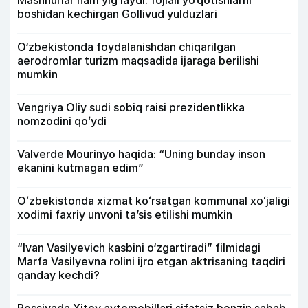
Mashhurlar ham yig‘laydi: fojiali yo‘qotishlarni
boshidan kechirgan Gollivud yulduzlari
O‘zbekistonda foydalanishdan chiqarilgan
aerodromlar turizm maqsadida ijaraga berilishi
mumkin
Vengriya Oliy sudi sobiq raisi prezidentlikka
nomzodini qoʻydi
Valverde Mourinyo haqida: “Uning bunday inson
ekanini kutmagan edim”
Oʻzbekistonda xizmat koʻrsatgan kommunal xoʻjaligi
xodimi faxriy unvoni taʼsis etilishi mumkin
“Ivan Vasilyevich kasbini o‘zgartiradi” filmidagi
Marfa Vasilyevna rolini ijro etgan aktrisaning taqdiri
qanday kechdi?