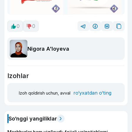
0
0
Nigora A'loyeva
Izohlar
ro‘yxatdan o‘ting
Izoh qoldirish uchun, avval
So‘nggi yangiliklar