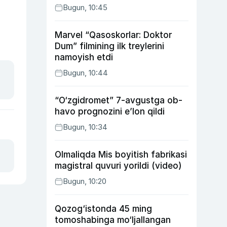
Bugun, 10:45
Marvel “Qasoskorlar: Doktor
Dum” filmining ilk treylerini
namoyish etdi
Bugun, 10:44
“O‘zgidromet” 7-avgustga ob-
havo prognozini e’lon qildi
Bugun, 10:34
Olmaliqda Mis boyitish fabrikasi
magistral quvuri yorildi (video)
Bugun, 10:20
Qozog‘istonda 45 ming
tomoshabinga mo‘ljallangan