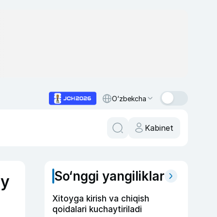
O‘zbekcha
Kabinet
So‘nggi yangiliklar
‘y
Xitoyga kirish va chiqish
qoidalari kuchaytiriladi