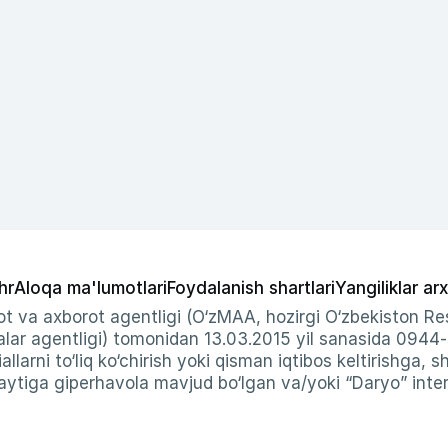
hr
Aloqa ma'lumotlari
Foydalanish shartlari
Yangiliklar arx
t va axborot agentligi (O‘zMAA, hozirgi O‘zbekiston Res
ar agentligi) tomonidan 13.03.2015 yil sanasida 0944
allarni to‘liq ko‘chirish yoki qisman iqtibos keltirishga, 
ytiga giperhavola mavjud bo‘lgan va/yoki “Daryo” intern