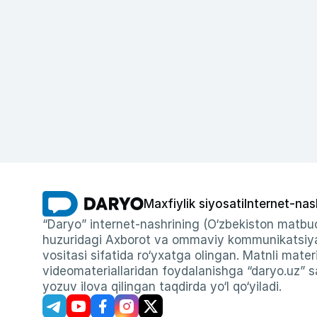
Maxfiylik siyosati
Internet-nas
“Daryo” internet-nashrining (O‘zbekiston matbuo
huzuridagi Axborot va ommaviy kommunikatsiyal
vositasi sifatida ro‘yxatga olingan. Matnli materi
videomateriallaridan foydalanishga “daryo.uz” sa
yozuv ilova qilingan taqdirda yo‘l qo‘yiladi.