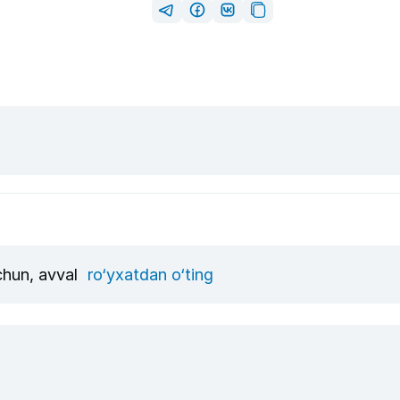
uchun, avval
ro‘yxatdan o‘ting