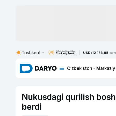
Toshkent
USD :
12 178,85
so'm
O‘zbekiston
Markaziy
Nukusdagi qurilish bosh
berdi