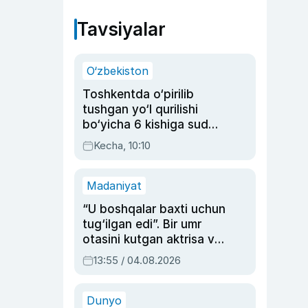
Tavsiyalar
O‘zbekiston
Toshkentda o‘pirilib
tushgan yo‘l qurilishi
bo‘yicha 6 kishiga sud
hukmi o‘qildi
Kecha, 10:10
Madaniyat
“U boshqalar baxti uchun
tug‘ilgan edi”. Bir umr
otasini kutgan aktrisa va
dublyaj ustasi Rimma
13:55 / 04.08.2026
Ahmedovaning
sinovlarga to‘la hayoti
Dunyo