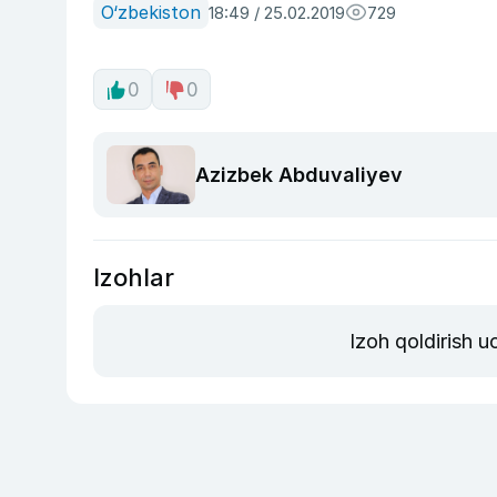
O‘zbekiston
18:49 / 25.02.2019
729
0
0
Azizbek Abduvaliyev
Izohlar
Izoh qoldirish 