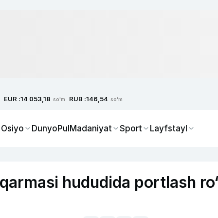
EUR :
RUB :
14 053,18
146,54
so'm
so'm
 Osiyo
Dunyo
Pul
Madaniyat
Sport
Layfstayl
qarmasi hududida portlash ro