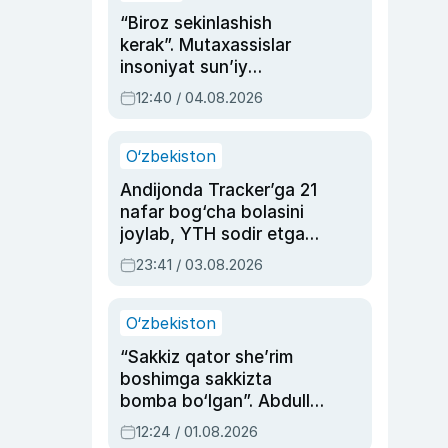
“Biroz sekinlashish
kerak”. Mutaxassislar
insoniyat sun’iy
intellektni boshqara
12:40 / 04.08.2026
olmay qolishidan xavotir
bildirdi
O‘zbekiston
Andijonda Tracker’ga 21
nafar bog‘cha bolasini
joylab, YTH sodir etgan
ayolga sud hukmi o‘qildi
23:41 / 03.08.2026
O‘zbekiston
“Sakkiz qator she’rim
boshimga sakkizta
bomba bo‘lgan”. Abdulla
Oripovni siyosiy
12:24 / 01.08.2026
ayblovlardan asrab