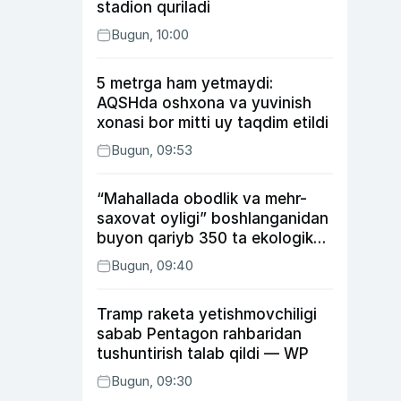
stadion quriladi
Bugun, 10:00
5 metrga ham yetmaydi:
AQSHda oshxona va yuvinish
xonasi bor mitti uy taqdim etildi
Bugun, 09:53
“Mahallada obodlik va mehr-
saxovat oyligi” boshlanganidan
buyon qariyb 350 ta ekologik
huquqbuzarlik aniqlandi
Bugun, 09:40
Tramp raketa yetishmovchiligi
sabab Pentagon rahbaridan
tushuntirish talab qildi — WP
Bugun, 09:30