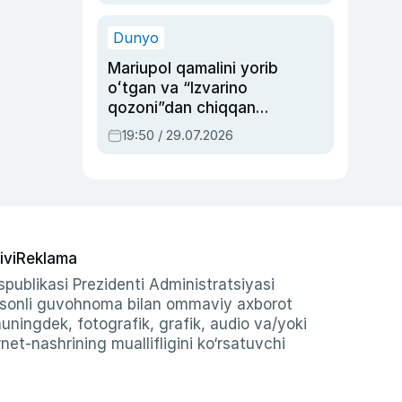
qolgan voqea
Dunyo
Mariupol qamalini yorib
oʻtgan va “Izvarino
qozoni”dan chiqqan
qahramon — Ukraina
19:50 / 29.07.2026
armiyasi bosh
qoʻmondoni Drapatiy
haqida
ivi
Reklama
publikasi Prezidenti Administratsiyasi
-sonli guvohnoma bilan ommaviy axborot
shuningdek, fotografik, grafik, audio va/yoki
et-nashrining muallifligini ko‘rsatuvchi