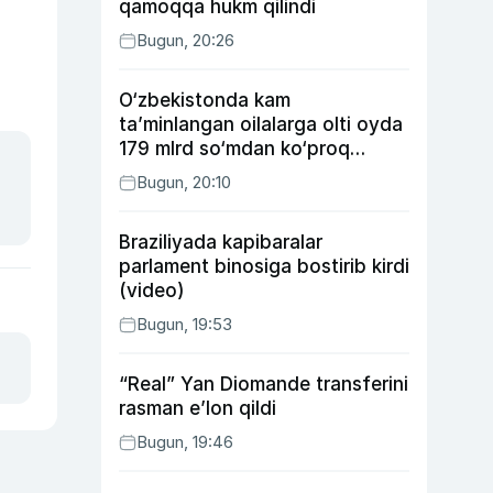
qamoqqa hukm qilindi
Bugun, 20:26
O‘zbekistonda kam
ta’minlangan oilalarga olti oyda
179 mlrd so‘mdan ko‘proq
ijtimoiy keshbek to‘lab berildi
Bugun, 20:10
Braziliyada kapibaralar
parlament binosiga bostirib kirdi
(video)
Bugun, 19:53
“Real” Yan Diomande transferini
rasman e’lon qildi
Bugun, 19:46