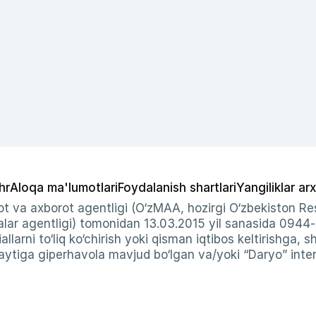
hr
Aloqa ma'lumotlari
Foydalanish shartlari
Yangiliklar arx
t va axborot agentligi (O‘zMAA, hozirgi O‘zbekiston Res
ar agentligi) tomonidan 13.03.2015 yil sanasida 0944
allarni to‘liq ko‘chirish yoki qisman iqtibos keltirishga, 
ytiga giperhavola mavjud bo‘lgan va/yoki “Daryo” intern