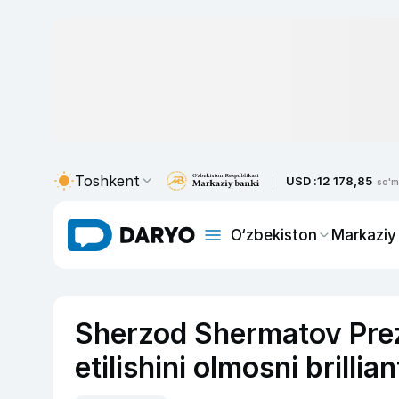
Toshkent
USD :
12 178,85
so'm
O‘zbekiston
Markaziy
Sherzod Shermatov Prezi
etilishini olmosni brilli