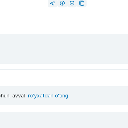
uchun, avval
ro‘yxatdan o‘ting