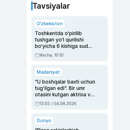
Tavsiyalar
O‘zbekiston
Toshkentda o‘pirilib
tushgan yo‘l qurilishi
bo‘yicha 6 kishiga sud
hukmi o‘qildi
Kecha, 10:10
Madaniyat
“U boshqalar baxti uchun
tug‘ilgan edi”. Bir umr
otasini kutgan aktrisa va
dublyaj ustasi Rimma
13:55 / 04.08.2026
Ahmedovaning
sinovlarga to‘la hayoti
Dunyo