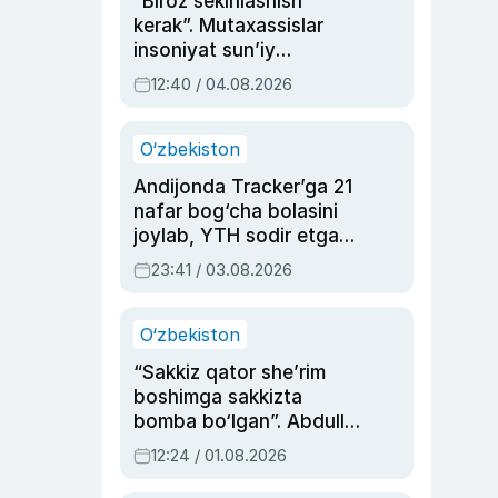
“Biroz sekinlashish
kerak”. Mutaxassislar
insoniyat sun’iy
intellektni boshqara
12:40 / 04.08.2026
olmay qolishidan xavotir
bildirdi
O‘zbekiston
Andijonda Tracker’ga 21
nafar bog‘cha bolasini
joylab, YTH sodir etgan
ayolga sud hukmi o‘qildi
23:41 / 03.08.2026
O‘zbekiston
“Sakkiz qator she’rim
boshimga sakkizta
bomba bo‘lgan”. Abdulla
Oripovni siyosiy
12:24 / 01.08.2026
ayblovlardan asrab
qolgan voqea