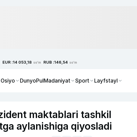
EUR :
RUB :
14 053,18
146,54
so'm
so'm
 Osiyo
Dunyo
Pul
Madaniyat
Sport
Layfstayl
dent maktablari tashkil
antga aylanishiga qiyosladi