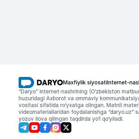
Maxfiylik siyosati
Internet-nas
“Daryo” internet-nashrining (O‘zbekiston matbuo
huzuridagi Axborot va ommaviy kommunikatsiyal
vositasi sifatida ro‘yxatga olingan. Matnli materi
videomateriallaridan foydalanishga “daryo.uz” sa
yozuv ilova qilingan taqdirda yo‘l qo‘yiladi.