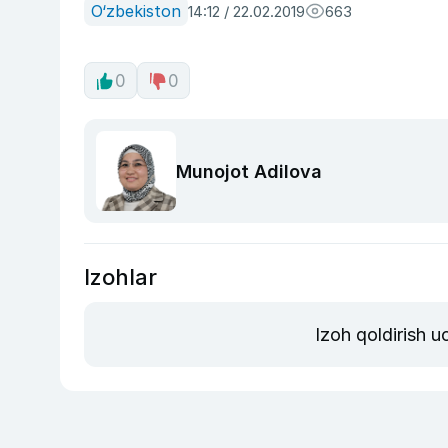
O‘zbekiston
14:12 / 22.02.2019
663
0
0
Munojot Adilova
Izohlar
Izoh qoldirish 