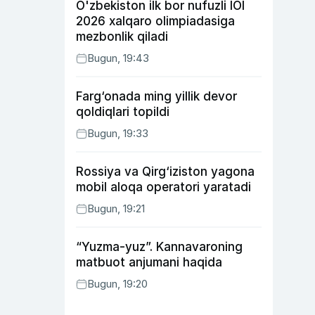
O'zbekiston ilk bor nufuzli IOI
2026 xalqaro olimpiadasiga
mezbonlik qiladi
Bugun, 19:43
Farg‘onada ming yillik devor
qoldiqlari topildi
Bugun, 19:33
Rossiya va Qirg‘iziston yagona
mobil aloqa operatori yaratadi
Bugun, 19:21
“Yuzma-yuz”. Kannavaroning
matbuot anjumani haqida
Bugun, 19:20