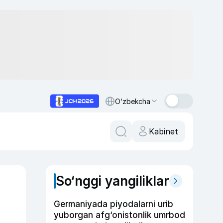
O‘zbekcha
Kabinet
So‘nggi yangiliklar
Germaniyada piyodalarni urib
yuborgan afg‘onistonlik umrbod