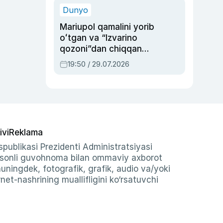
Dunyo
Mariupol qamalini yorib
oʻtgan va “Izvarino
qozoni”dan chiqqan
qahramon — Ukraina
19:50 / 29.07.2026
armiyasi bosh
qoʻmondoni Drapatiy
haqida
ivi
Reklama
publikasi Prezidenti Administratsiyasi
-sonli guvohnoma bilan ommaviy axborot
shuningdek, fotografik, grafik, audio va/yoki
et-nashrining muallifligini ko‘rsatuvchi