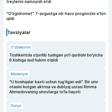
treylerini namoyish etdi
“O‘zgidromet” 7-avgustga ob-havo prognozini e’lon
qildi
Tavsiyalar
O‘zbekiston
Toshkentda o‘pirilib tushgan yo‘l qurilishi bo‘yicha
6 kishiga sud hukmi o‘qildi
Madaniyat
“U boshqalar baxti uchun tug‘ilgan edi”. Bir umr
otasini kutgan aktrisa va dublyaj ustasi Rimma
Ahmedovaning sinovlarga to‘la hayoti
Dunyo