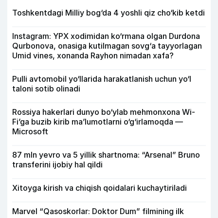
Toshkentdagi Milliy bog‘da 4 yoshli qiz cho‘kib ketdi
Instagram: YPX xodimidan ko‘rmana olgan Durdona
Qurbonova, onasiga kutilmagan sovg‘a tayyorlagan
Umid vines, xonanda Rayhon nimadan xafa?
Pulli avtomobil yo‘llarida harakatlanish uchun yo‘l
taloni sotib olinadi
Rossiya hakerlari dunyo bo‘ylab mehmonxona Wi-
Fi’ga buzib kirib ma’lumotlarni o‘g‘irlamoqda —
Microsoft
87 mln yevro va 5 yillik shartnoma: “Arsenal” Bruno
transferini ijobiy hal qildi
Xitoyga kirish va chiqish qoidalari kuchaytiriladi
Marvel “Qasoskorlar: Doktor Dum” filmining ilk