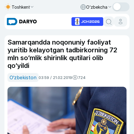
Toshkent
O‘zbekcha
Samarqandda noqonuniy faoliyat
yuritib kelayotgan tadbirkorning 72
mln so‘mlik shirinlik qutilari olib
qo‘yildi
O‘zbekiston
03:59 / 21.02.2019
724