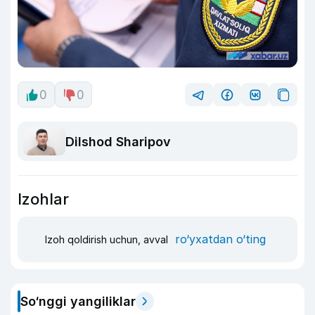
0
0
Dilshod Sharipov
Izohlar
ro‘yxatdan o‘ting
Izoh qoldirish uchun, avval
So‘nggi yangiliklar