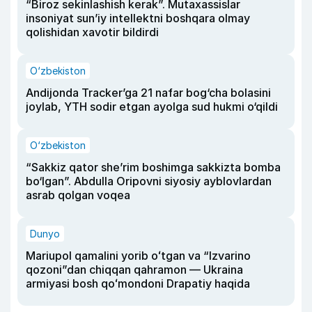
“Biroz sekinlashish kerak”. Mutaxassislar
insoniyat sun’iy intellektni boshqara olmay
qolishidan xavotir bildirdi
O‘zbekiston
Andijonda Tracker’ga 21 nafar bog‘cha bolasini
joylab, YTH sodir etgan ayolga sud hukmi o‘qildi
O‘zbekiston
“Sakkiz qator she’rim boshimga sakkizta bomba
bo‘lgan”. Abdulla Oripovni siyosiy ayblovlardan
asrab qolgan voqea
Dunyo
Mariupol qamalini yorib oʻtgan va “Izvarino
qozoni”dan chiqqan qahramon — Ukraina
armiyasi bosh qoʻmondoni Drapatiy haqida