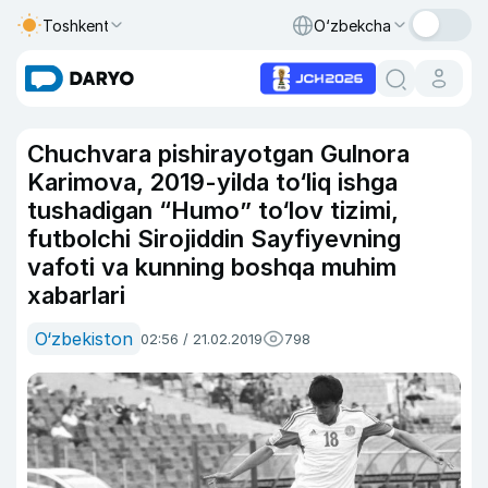
Toshkent
O‘zbekcha
Chuchvara pishirayotgan Gulnora
Karimova, 2019-yilda to‘liq ishga
tushadigan “Humo” to‘lov tizimi,
futbolchi Sirojiddin Sayfiyevning
vafoti va kunning boshqa muhim
xabarlari
O‘zbekiston
02:56 / 21.02.2019
798