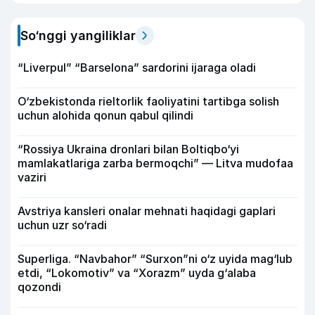
So‘nggi yangiliklar
“Liverpul” “Barselona” sardorini ijaraga oladi
O‘zbekistonda rieltorlik faoliyatini tartibga solish
uchun alohida qonun qabul qilindi
“Rossiya Ukraina dronlari bilan Boltiqbo‘yi
mamlakatlariga zarba bermoqchi” — Litva mudofaa
vaziri
Avstriya kansleri onalar mehnati haqidagi gaplari
uchun uzr so‘radi
Superliga. “Navbahor” “Surxon”ni o‘z uyida mag‘lub
etdi, “Lokomotiv” va “Xorazm” uyda g‘alaba
qozondi