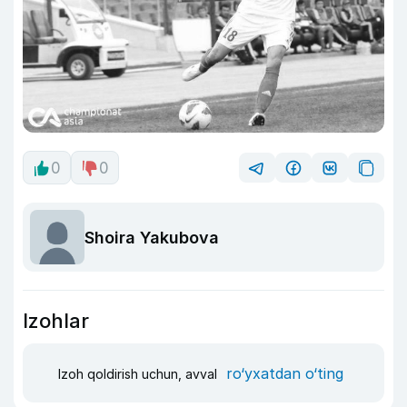
0
0
Shoira Yakubova
Izohlar
ro‘yxatdan o‘ting
Izoh qoldirish uchun, avval