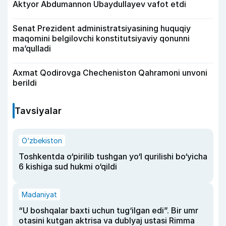
Aktyor Abdu­mannon Ubaydullayev vafot etdi
Senat Prezident administratsiyasining huquqiy
maqomini belgilovchi konstitutsiyaviy qonunni
ma’qulladi
Axmat Qodirovga Checheniston Qahramoni unvoni
berildi
Tavsiyalar
O‘zbekiston
Toshkentda o‘pirilib tushgan yo‘l qurilishi bo‘yicha
6 kishiga sud hukmi o‘qildi
Madaniyat
“U boshqalar baxti uchun tug‘ilgan edi”. Bir umr
otasini kutgan aktrisa va dublyaj ustasi Rimma