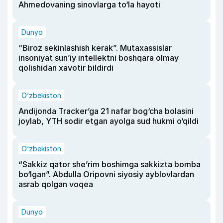
Ahmedovaning sinovlarga to‘la hayoti
Dunyo
“Biroz sekinlashish kerak”. Mutaxassislar
insoniyat sun’iy intellektni boshqara olmay
qolishidan xavotir bildirdi
O‘zbekiston
Andijonda Tracker’ga 21 nafar bog‘cha bolasini
joylab, YTH sodir etgan ayolga sud hukmi o‘qildi
O‘zbekiston
“Sakkiz qator she’rim boshimga sakkizta bomba
bo‘lgan”. Abdulla Oripovni siyosiy ayblovlardan
asrab qolgan voqea
Dunyo