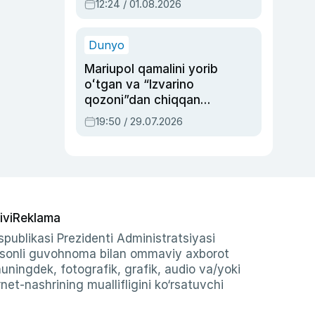
12:24 / 01.08.2026
ayblovlardan asrab
qolgan voqea
Dunyo
Mariupol qamalini yorib
oʻtgan va “Izvarino
qozoni”dan chiqqan
qahramon — Ukraina
19:50 / 29.07.2026
armiyasi bosh
qoʻmondoni Drapatiy
haqida
ivi
Reklama
publikasi Prezidenti Administratsiyasi
-sonli guvohnoma bilan ommaviy axborot
shuningdek, fotografik, grafik, audio va/yoki
et-nashrining muallifligini ko‘rsatuvchi