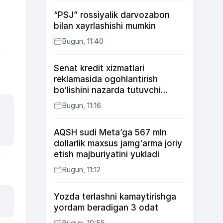
“PSJ” rossiyalik darvozabon
bilan xayrlashishi mumkin
Bugun, 11:40
Senat kredit xizmatlari
reklamasida ogohlantirish
bo‘lishini nazarda tutuvchi
qonunni ma’qulladi
Bugun, 11:16
AQSH sudi Meta’ga 567 mln
dollarlik maxsus jamg‘arma joriy
etish majburiyatini yukladi
Bugun, 11:12
Yozda terlashni kamaytirishga
yordam beradigan 3 odat
Bugun, 10:55