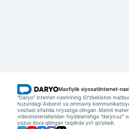
Maxfiylik siyosati
Internet-nas
“Daryo” internet-nashrining (O‘zbekiston matbuo
huzuridagi Axborot va ommaviy kommunikatsiyal
vositasi sifatida ro‘yxatga olingan. Matnli materi
videomateriallaridan foydalanishga “daryo.uz” sa
yozuv ilova qilingan taqdirda yo‘l qo‘yiladi.