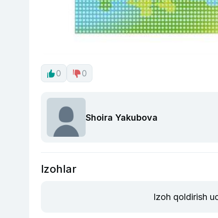
0
0
Shoira Yakubova
Izohlar
Izoh qoldirish 