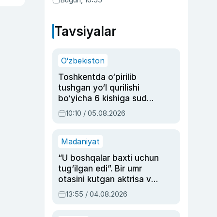
Tavsiyalar
O‘zbekiston
Toshkentda o‘pirilib
tushgan yo‘l qurilishi
bo‘yicha 6 kishiga sud
hukmi o‘qildi
10:10 / 05.08.2026
Madaniyat
“U boshqalar baxti uchun
tug‘ilgan edi”. Bir umr
otasini kutgan aktrisa va
dublyaj ustasi Rimma
13:55 / 04.08.2026
Ahmedovaning
sinovlarga to‘la hayoti