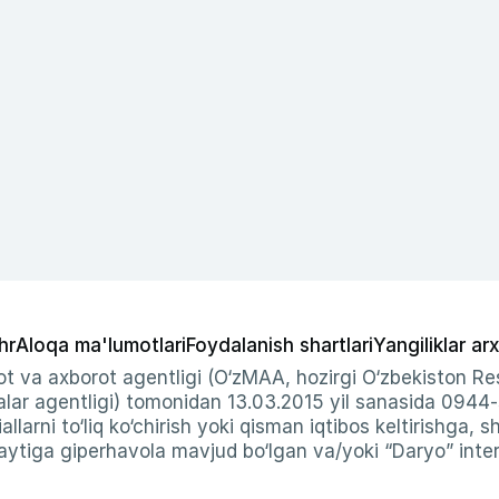
hr
Aloqa ma'lumotlari
Foydalanish shartlari
Yangiliklar arx
t va axborot agentligi (O‘zMAA, hozirgi O‘zbekiston Res
ar agentligi) tomonidan 13.03.2015 yil sanasida 0944
allarni to‘liq ko‘chirish yoki qisman iqtibos keltirishga, 
ytiga giperhavola mavjud bo‘lgan va/yoki “Daryo” intern