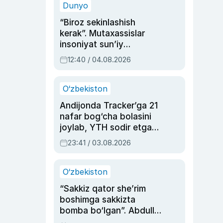
Dunyo
“Biroz sekinlashish
kerak”. Mutaxassislar
insoniyat sun’iy
intellektni boshqara
12:40 / 04.08.2026
olmay qolishidan xavotir
bildirdi
O‘zbekiston
Andijonda Tracker’ga 21
nafar bog‘cha bolasini
joylab, YTH sodir etgan
ayolga sud hukmi o‘qildi
23:41 / 03.08.2026
O‘zbekiston
“Sakkiz qator she’rim
boshimga sakkizta
bomba bo‘lgan”. Abdulla
Oripovni siyosiy