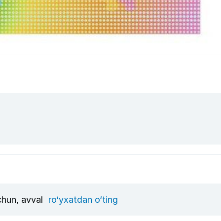
uchun, avval
ro‘yxatdan o‘ting