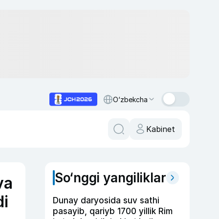
O‘zbekcha
Kabinet
So‘nggi yangiliklar
va
di
Dunay daryosida suv sathi
pasayib, qariyb 1700 yillik Rim