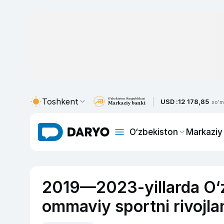
Toshkent
USD :
12 178,85
so'm
O‘zbekiston
Markaziy
2019—2023-yillarda O‘z
ommaviy sportni rivojlan