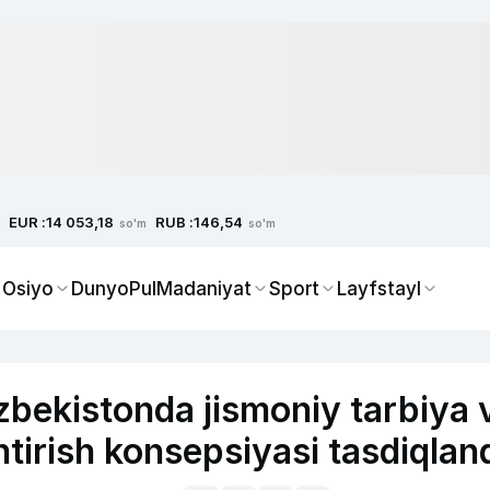
EUR :
RUB :
14 053,18
146,54
so'm
so'm
 Osiyo
Dunyo
Pul
Madaniyat
Sport
Layfstayl
bekistonda jismoniy tarbiya 
tirish konsepsiyasi tasdiqlan