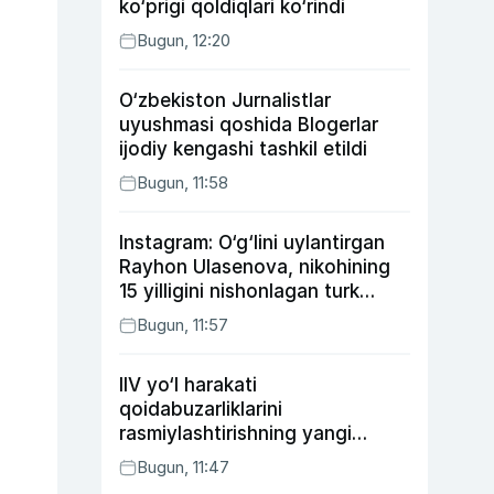
ko‘prigi qoldiqlari ko‘rindi
Bugun, 12:20
O‘zbekiston Jurnalistlar
uyushmasi qoshida Blogerlar
ijodiy kengashi tashkil etildi
Bugun, 11:58
Instagram: O‘g‘lini uylantirgan
Rayhon Ulasenova, nikohining
15 yilligini nishonlagan turk
aktyorlari va Kamelot qasriga
Bugun, 11:57
sayohat qilgan Zebo Rahimova
IIV yo‘l harakati
qoidabuzarliklarini
rasmiylashtirishning yangi
tartibini taklif qildi
Bugun, 11:47