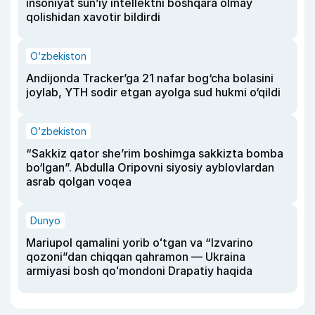
insoniyat sun’iy intellektni boshqara olmay
qolishidan xavotir bildirdi
O‘zbekiston
Andijonda Tracker’ga 21 nafar bog‘cha bolasini
joylab, YTH sodir etgan ayolga sud hukmi o‘qildi
O‘zbekiston
“Sakkiz qator she’rim boshimga sakkizta bomba
bo‘lgan”. Abdulla Oripovni siyosiy ayblovlardan
asrab qolgan voqea
Dunyo
Mariupol qamalini yorib oʻtgan va “Izvarino
qozoni”dan chiqqan qahramon — Ukraina
armiyasi bosh qoʻmondoni Drapatiy haqida