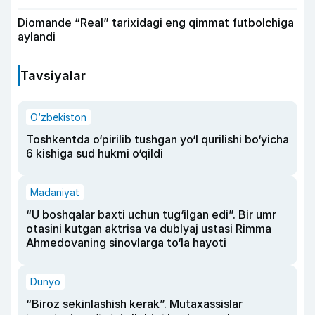
Diomande “Real” tarixidagi eng qimmat futbolchiga
aylandi
Tavsiyalar
O‘zbekiston
Toshkentda o‘pirilib tushgan yo‘l qurilishi bo‘yicha
6 kishiga sud hukmi o‘qildi
Madaniyat
“U boshqalar baxti uchun tug‘ilgan edi”. Bir umr
otasini kutgan aktrisa va dublyaj ustasi Rimma
Ahmedovaning sinovlarga to‘la hayoti
Dunyo
“Biroz sekinlashish kerak”. Mutaxassislar