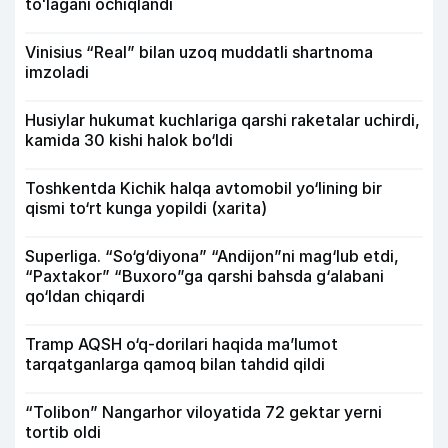
toʻlagani ochiqlandi
Vinisius “Real” bilan uzoq muddatli shartnoma
imzoladi
Husiylar hukumat kuchlariga qarshi raketalar uchirdi,
kamida 30 kishi halok bo‘ldi
Toshkentda Kichik halqa avtomobil yo‘lining bir
qismi to‘rt kunga yopildi (xarita)
Superliga. “So‘g‘diyona” “Andijon”ni mag‘lub etdi,
“Paxtakor” “Buxoro”ga qarshi bahsda g‘alabani
qo‘ldan chiqardi
Tramp AQSH o‘q-dorilari haqida ma’lumot
tarqatganlarga qamoq bilan tahdid qildi
“Tolibon” Nangarhor viloyatida 72 gektar yerni
tortib oldi