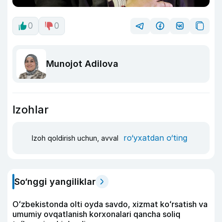
0
0
Munojot Adilova
Izohlar
ro‘yxatdan o‘ting
Izoh qoldirish uchun, avval
So‘nggi yangiliklar
Oʻzbekistonda olti oyda savdo, xizmat koʻrsatish va
umumiy ovqatlanish korxonalari qancha soliq